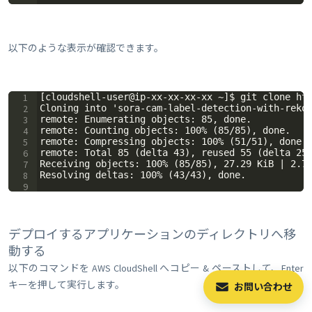
以下のような表示が確認できます。
1
[cloudshell-user@ip-xx-xx-xx-xx ~]$ git clone ht
2
Cloning into 'sora-cam-label-detection-with-reko
3
remote: Enumerating objects: 85, done.
4
remote: Counting objects: 100% (85/85), done.
5
remote: Compressing objects: 100% (51/51), done.
6
remote: Total 85 (delta 43), reused 55 (delta 25
7
Receiving objects: 100% (85/85), 27.29 KiB | 2.7
8
Resolving deltas: 100% (43/43), done.
9
デプロイするアプリケーションのディレクトリへ移
動する
以下のコマンドを AWS CloudShell へコピー & ペーストして、Enter
キーを押して実行します。
お問い合わせ