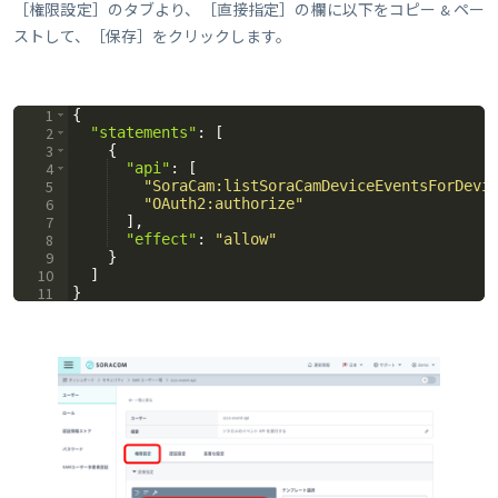
［権限設定］のタブより、［直接指定］の欄に以下をコピー & ペー
ストして、［保存］をクリックします。
1
{
2
"statements"
: 
[
3
{
4
"api"
: 
[
5
"SoraCam:listSoraCamDeviceEventsForDevi
6
"OAuth2:authorize"
7
]
,
8
"effect"
: 
"allow"
9
}
10
]
11
}