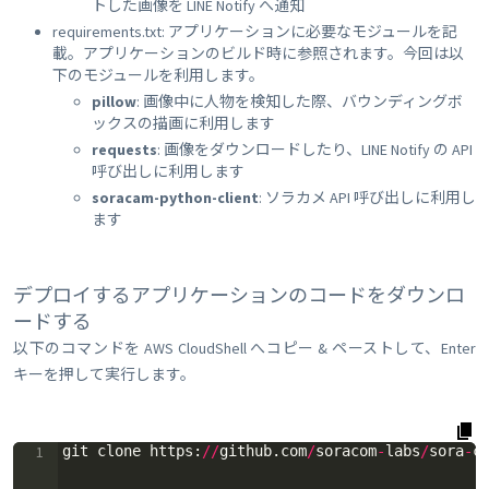
トした画像を LINE Notify へ通知
requirements.txt: アプリケーションに必要なモジュールを記
載。アプリケーションのビルド時に参照されます。今回は以
下のモジュールを利用します。
pillow
: 画像中に人物を検知した際、バウンディングボ
ックスの描画に利用します
requests
: 画像をダウンロードしたり、LINE Notify の API
呼び出しに利用します
soracam-python-client
: ソラカメ API 呼び出しに利用し
ます
デプロイするアプリケーションのコードをダウンロ
ードする
以下のコマンドを AWS CloudShell へコピー & ペーストして、Enter
キーを押して実行します。
1
git
clone
https
:
//
github
.
com
/
soracom
-
labs
/
sora
-
c