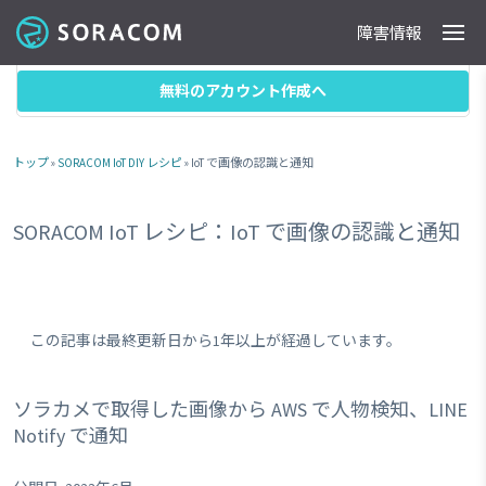
障害情報
製品
事例
料金
ドキュメント
導入支援
IoTストア
最新情報
目次
無料のアカウント作成へ
トップ
»
SORACOM IoT DIY レシピ
» IoT で画像の認識と通知
SORACOM IoT レシピ：IoT で画像の認識と通知
この記事は最終更新日から1年以上が経過しています。
ソラカメで取得した画像から AWS で人物検知、LINE
Notify で通知