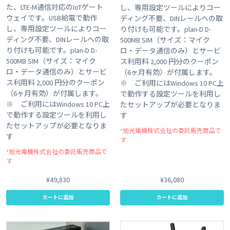
た、LTE-M通信対応のIoTゲート
し、専用設定ツールによりコー
ウェイです。USB給電で動作
ディング不要、DINレールへの取
し、専用設定ツールによりコー
り付けも可能です。plan-D D-
ディング不要、DINレールへの取
500MB SIM（サイズ：マイク
り付けも可能です。plan-D D-
ロ・データ通信のみ）とサービ
500MB SIM（サイズ：マイク
ス利用料 2,000 円分のクーポン
ロ・データ通信のみ）とサービ
（6ヶ月有効）が付属します。
ス利用料 2,000 円分のクーポン
※ ご利用にはWindows 10 PC上
（6ヶ月有効）が付属します。
で動作する設定ツールを利用し
※ ご利用にはWindows 10 PC上
たセットアップが必要となりま
で動作する設定ツールを利用し
す
たセットアップが必要となりま
*旭光電機株式会社の委託販売商品で
す
す
*旭光電機株式会社の委託販売商品で
す
¥49,830
¥36,080
カートに追加
カートに追加