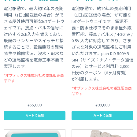
電池駆動で、最大約10年の長期
電池駆動で、約10年の長期利用
利用（1日2回送信の場合）がで
（1日2回送信の場合）が可能な
きる屋外使用可能なIoTゲートウ
IoTゲートウェイです。電源不
ェイです。接点・パルス信号に
要・防水仕様でそのまま屋外設
対応する2ch入力を備えており、
置可能、接点 / パルス / 4-20mA /
既設のセンサーやスイッチと接
0-5V 入力に対応しており、さま
続することで、設備機器の異常
ざまな対象の遠隔監視にご利用
発生や稼働状況、浸水・冠水な
いただけます。plan-D D-500MB
どの遠隔監視を電源工事不要で
SIM（サイズ：ナノ・データ通信
実現します。
のみ）とサービス利用料 2,000
円分のクーポン（6ヶ月有効）
*オプテックス株式会社の委託販売商
が付属します。
品です
*オプテックス株式会社の委託販売商
品です
¥55,000
¥99,000
カートに追加
カートに追加