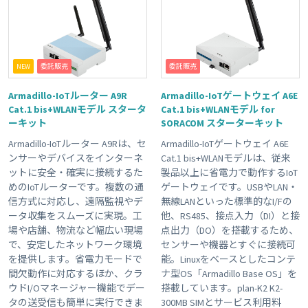
NEW
委託販売
委託販売
Armadillo-IoTルーター A9R
Armadillo-IoTゲートウェイ A6E
Cat.1 bis+WLANモデル スタータ
Cat.1 bis+WLANモデル for
ーキット
SORACOM スターターキット
Armadillo-IoTルーター A9Rは、セ
Armadillo-IoTゲートウェイ A6E
ンサーやデバイスをインターネ
Cat.1 bis+WLANモデルは、従来
ットに安全・確実に接続するた
製品以上に省電力で動作するIoT
めのIoTルーターです。複数の通
ゲートウェイです。USBやLAN・
信方式に対応し、遠隔監視やデ
無線LANといった標準的なI/Fの
ータ収集をスムーズに実現。工
他、RS485、接点入力（DI）と接
場や店舗、物流など幅広い現場
点出力（DO）を搭載するため、
で、安定したネットワーク環境
センサーや機器とすぐに接続可
を提供します。省電力モードで
能。Linuxをベースとしたコンテ
間欠動作に対応するほか、クラ
ナ型OS「Armadillo Base OS」を
ウドI/Oマネージャー機能でデー
搭載しています。plan-K2 K2-
タの送受信も簡単に実行できま
300MB SIMとサービス利用料