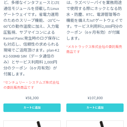
ど、多様なインタフェースとLTE
は、ラズベリーパイを業務用途
通信モジュールを搭載したLinux
で使用する際にネックとなる防
ゲートウェイです。省電力運用
水・防塵、RTC、電源管理等の
のためのスリープ機能、-20℃～
機能を備えたIoTゲートウェイで
60℃の動作温度に加え、入力電
す。サービス利用料2,000円分の
圧監視、サブマイコンによる
クーポン（6ヶ月有効）が付属
Kernel Panic発生時のログ保存に
します。
も対応し、信頼性の求められる
*メカトラックス株式会社の委託販売
現場でご活用頂けます。plan-K2
商品です
K2-500MB SIM（データ通信の
み）とサービス利用料 2,000円
分のクーポン（6ヶ月有効）が
付属します。
*センチュリー・システムズ株式会社
の委託販売商品です
¥58,300
¥107,800
カートに追加
カートに追加