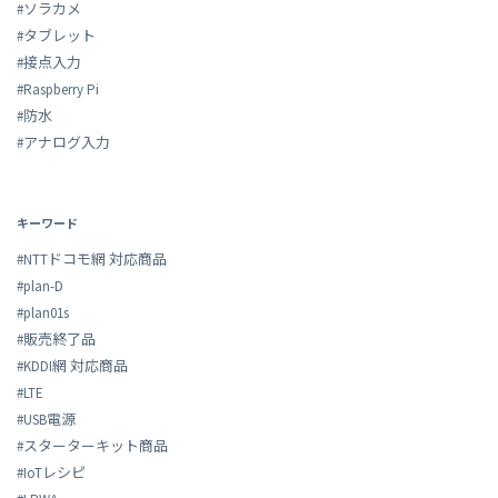
#ソラカメ
#タブレット
#接点入力
#Raspberry Pi
#防水
#アナログ入力
キーワード
#NTTドコモ網 対応商品
#plan-D
#plan01s
#販売終了品
#KDDI網 対応商品
#LTE
#USB電源
#スターターキット商品
#IoTレシピ