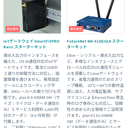
委託販売
委託販売
IoTゲートウェイ SmartFitPRO
FutureNet MA-S120/GLA スター
Basic スターターキット
ターキット
接点入出力のインタフェースを
Ether・シリアル・接点入出力な
備えた、LTE-M通信対応のIoTゲ
ど、多様なインタフェースとグ
ートウェイです。電池とUSBの
ローバル対応のLTE通信モジュー
２通りの給電方法に対応し、設
ルを搭載したLinuxゲートウェイ
置環境を選びません。専用設定
です。省電力運用のためのスリ
ツールによりコーディング不
ープ機能、-20℃～60℃の動作温
要、DINレールへの取り付けも可
度に加え、入力電圧監視、サブ
能です。plan-D D-500MB SIM（サ
マイコンによるKernel Panic発生
イズ：マイクロ・データ通信の
時のログ保存にも対応し、信頼
み）とサービス利用料 2,000 円
性の求められる現場でご活用頂
分のクーポン（6ヶ月有効）が
けます。plan-K2 K2-500MB
付属します。
SIM（データ通信のみ）とサー
※ ご利用にはWindows 10 PC上
ビス利用料 2,000円分のクーポ