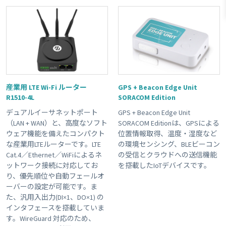
#Raspberry Pi
#LoRaWAN
#防水
#防塵
#ACアダプタ
#plan-K
#ルーター
#LPWA
#planP1
#委託販売商品
#RJ45
#電池内蔵
#NTTドコモ網 対応商品
#ソフトバンク網 対応商品
#plan01s
#IoTレシピ
#RS232C
#GPIO
#加速度センサー
#LTE-M
#接点出力
産業用 LTE Wi-Fi ルーター
GPS + Beacon Edge Unit
R1510-4L
SORACOM Edition
#スターターキット商品
#plan-KM1
#LTE
#接点入力
デュアルイーサネットポート
GPS + Beacon Edge Unit
#ボタン
#planX1
#販売終了品
#Wi-Fi
#屋外利用
（LAN + WAN）と、高度なソフト
SORACOM Editionは、GPSによる
#ゲートウェイ
#plan-DU
#温度センサー
#乾電池
ウェア機能を備えたコンパクト
位置情報取得、温度・湿度など
な産業用LTEルーターです。LTE
の環境センシング、BLEビーコン
#USB電源
#KDDI網 対応商品
#plan-D
#plan01s-LDV
Cat.4／Ethernet／WiFiによるネ
の受信とクラウドへの送信機能
#3G
#sigfox
#GPS
Clear All
ットワーク接続に対応してお
を搭載したIoTデバイスです。
り、優先順位や自動フェールオ
ーバーの設定が可能です。ま
た、汎用入出力(DI×1、DO×1) の
インタフェースを搭載していま
す。WireGuard 対応のため、