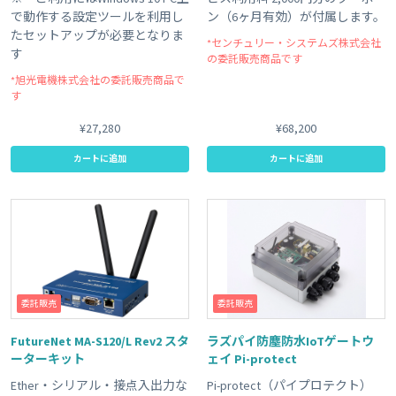
で動作する設定ツールを利用し
ン（6ヶ月有効）が付属します。
たセットアップが必要となりま
*センチュリー・システムズ株式会社
す
の委託販売商品です
*旭光電機株式会社の委託販売商品で
す
¥27,280
¥68,200
カートに追加
カートに追加
委託販売
委託販売
FutureNet MA-S120/L Rev2 スタ
ラズパイ防塵防水IoTゲートウ
ーターキット
ェイ Pi-protect
Ether・シリアル・接点入出力な
Pi-protect（パイプロテクト）