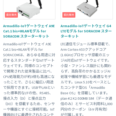
委託販売
委託販売
Armadillo-IoTゲートウェイ A9E
Armadillo-IoTゲートウェイ G4
Cat.1 bis+WLANモデル for
LTEモデル for SORACOM スター
SORACOM スターターキット
ターキット
Armadillo-IoTゲートウェイ A9E
LTE通信モジュール標準搭載で、
Cat.1 bis+WLANモデル for
Arm Cortex-A53クアッドコア
SORACOMは、あらゆる用途に対
(1.6GHz)プロセッサ搭載のエッ
応するスタンダードなIoTゲート
ジAI対応IoTゲートウェイです。
ウェイです。同様のコンセプト
小型・ファンレス設計にも関わ
で開発された従来製品に比べ、
らず、高負荷のかかるエッジAI
CPU処理能力が約3倍も高速にな
処理や機械学習にも最適なモデ
ったことで、さらに幅広い用途
ルです。Linux 5.10をベースとし
で採用できます。USBやLANとい
たコンテナ型OS「Armadillo
った標準的なI/Fの他、RS485、
Base OS」を搭載しています。
接点入力（DI）と接点出力
plan-K2 K2-500MB SIM（データ通
（DO）を搭載するため、センサ
信のみ）とサービス利用料2,000
ーや機器とすぐに接続可能。IoT
円分のクーポン（6ヶ月有効）
機器向けに最適化されたコンテ
が付属します。