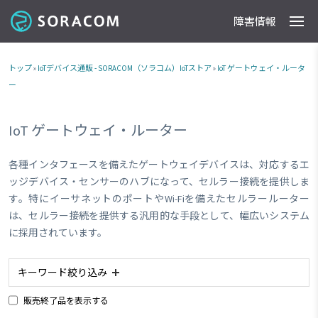
障害情報
製品
事例
料金
ドキュメント
導入支援
IoTストア
最新情報
トップ
»
IoTデバイス通販 - SORACOM（ソラコム）IoTストア
»
IoT ゲートウェイ・ルータ
ー
IoT ゲートウェイ・ルーター
各種インタフェースを備えたゲートウェイデバイスは、対応するエ
ッジデバイス・センサーのハブになって、セルラー接続を提供しま
す。特にイーサネットのポートやWi-Fiを備えたセルラールーター
は、セルラー接続を提供する汎用的な手段として、幅広いシステム
に採用されています。
キーワード絞り込み
販売終了品を表示する
#アナログ入力
#planX2
#planX3
#plan-K2