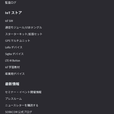
監査ログ
IoT ストア
IoT SIM
通信モジュール/USB ドングル
スターターキット/拡張セット
GPS マルチユニット
LoRa デバイス
Sigfox デバイス
LTE-M Button
IoT 学習教材
産業用デバイス
最新情報
セミナー・イベント開催情報
プレスルーム
ニュースレターを購読する
SORACOM 公式ブログ