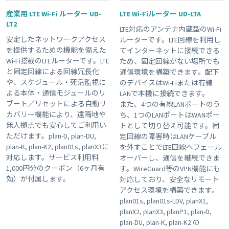
産業用 LTE Wi-Fi ルーター UD-
LTE Wi-Fiルーター UD-LTA
LT2
LTE対応のアンテナ内蔵型のWi-Fi
安定したネットワークアクセス
ルーターです。LTE回線を利用し
を提供するための機能を備えた
てインターネットに接続できる
Wi-Fi搭載のLTEルーターです。LTE
ため、固定回線がない場所でも
と固定回線による回線冗長化
通信環境を構築できます。配下
や、スケジュール・死活監視に
のデバイスはWi-Fiまたは有線
よる本体・通信モジュールのリ
LANで本機に接続できます。
ブート／リセットによる自動リ
また、4つの有線LANポートのう
カバリー機能により、遠隔地や
ち、1つのLANポートはWANポー
無人拠点でも安心してご利用い
トとして切り替え可能です。固
ただけます。plan-D, plan-DU,
定回線の障害時はLANケーブル
plan-K, plan-K2, plan01s, planX3に
を外すことでLTE回線へフェール
対応します。サービス利用料
オーバーし、通信を継続できま
1,000円分のクーポン（6ヶ月有
す。WireGuard等のVPN機能にも
効）が付属します。
対応しており、安全なリモート
アクセス環境を構築できます。
plan01s, plan01s-LDV, planX1,
planX2, planX3, planP1, plan-D,
plan-DU, plan-K, plan-K2 の