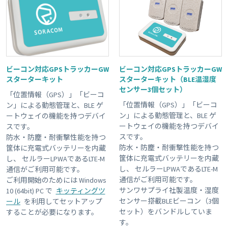
ビーコン対応GPSトラッカーGW
ビーコン対応GPSトラッカーGW
スターターキット
スターターキット（BLE温湿度
センサー3個セット）
「位置情報（GPS）」「ビーコ
「位置情報（GPS）」「ビーコ
ン」による動態管理と、BLE ゲ
ン」による動態管理と、BLE ゲ
ートウェイの機能を持つデバイ
ートウェイの機能を持つデバイ
スです。
スです。
防水・防塵・耐衝撃性能を持つ
防水・防塵・耐衝撃性能を持つ
筐体に充電式バッテリーを内蔵
筐体に充電式バッテリーを内蔵
し、 セルラーLPWAであるLTE-M
し、 セルラーLPWAであるLTE-M
通信がご利用可能です。
通信がご利用可能です。
ご利用開始のためには Windows
サンワサプライ社製温度・湿度
10 (64bit) PC で
キッティングツ
センサー搭載BLEビーコン（3個
ール
を利用してセットアップ
セット）をバンドルしていま
することが必要になります。
す。