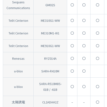
Sequans
GM02S
〇
〇
〇
Communications
Telit Cinterion
ME310G1-WW
〇
〇
〇
Telit Cinterion
ME310M1-W1
〇
〇
〇
Telit Cinterion
ME910G1-WW
〇
〇
〇
Renesas
RYZ014A
〇
〇
〇
u-blox
SARA-R410M
〇
〇
SARA-R510M8S-
u-blox
〇
〇
〇
01B / -61B
太陽誘電
CL2ADAH2Z
–
–
〇