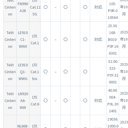
Telit
LTE
FN990
105-
Cinteri
Cat.12
〇
–
〇
〇
対応
年10
A28
P0R.0
on
5G
月
10564
25.30.
2025
Telit
LE910
168-
LTE
Cinteri
C1-
〇
–
〇
〇
対応
B010-
年10
Cat.1
on
WWX
P0F.16
月
6301
52.00.
2025
Telit
LE910
LTE
323-
Cinteri
Q1-
Cat.1
〇
–
〇
〇
年10
P0Y.32
on
WWG
bis
月
0001
40.00.
2025
Telit
LN920
LTE
004-
Cinteri
A6-
〇
–
〇
〇
対応
年10
Cat.6
P0L.30
on
WW
月
2401
19036.
2023
NL668-
LTE
1000.0