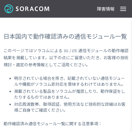
障害情報
製品
事例
料金
ドキュメント
導入支援
IoTストア
最新情報
日本国内で動作確認済みの通信モジュール一覧
このページではソラコムによる 3G / LTE 通信モジュールの動作確認
結果を掲載しています。以下の点にご留意いただき、お客様の技術
検討・選定の参考情報としてご活用ください。
明示されている場合を除き、記載されていない通信モジュー
ルや機能がソラコム非対応を意味するわけではありません。
掲載されている製品をソラコムが推奨したり、動作保証をし
たりするものではありません。
対応周波数帯、取得認証、使用方法など技術的な詳細はお客
様ご自身でご確認ください。
動作確認済み通信モジュール一覧に関する注意事項：