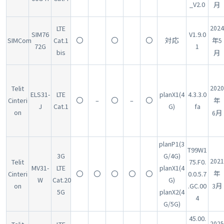
_V2.0
月
LTE
2024
SIM76
V1.9.0
SIMCom
Cat.1
〇
〇
〇
対応
年5
72G
1
bis
月
Telit
2020
ELS31-
LTE
planX1(4
4.3.3.0
Cinteri
〇
–
〇
–
〇
年
J
Cat.1
G)
fa
on
6月
planP1(3
T99W1
3G
G/4G)
2021
Telit
75.F0.
MV31-
LTE
planX1(4
Cinteri
〇
〇
〇
〇
〇
0.0.5.7
年
W
Cat.20
G)
on
.GC.00
3月
5G
planX2(4
4
G/5G)
45.00.
2025