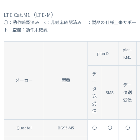
LTE Cat.M1（LTE-M）
○：動作確認済み ×：非対応確認済み -：製品の仕様上未サポー
ト 空欄：動作未確認
plan-
plan-D
KM1
デ
メーカー
型番
ー
デー
タ
SMS
タ送
送
受信
受
信
Quectel
BG95-M5
〇
〇
〇