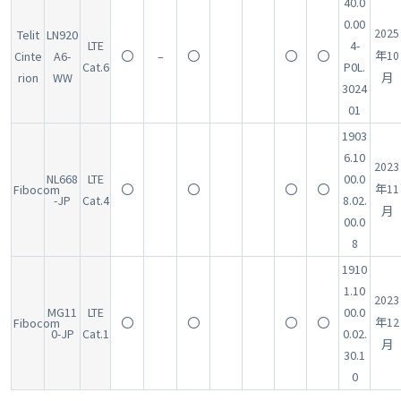
40.0
0.00
2025
Telit
LN920
LTE
4-
Cinte
A6-
〇
–
〇
〇
〇
年10
Cat.6
P0L.
rion
WW
月
3024
01
1903
6.10
2023
NL668
LTE
00.0
Fibocom
〇
〇
〇
〇
年11
-JP
Cat.4
8.02.
月
00.0
8
1910
1.10
2023
MG11
LTE
00.0
Fibocom
〇
〇
〇
〇
年12
0-JP
Cat.1
0.02.
月
30.1
0