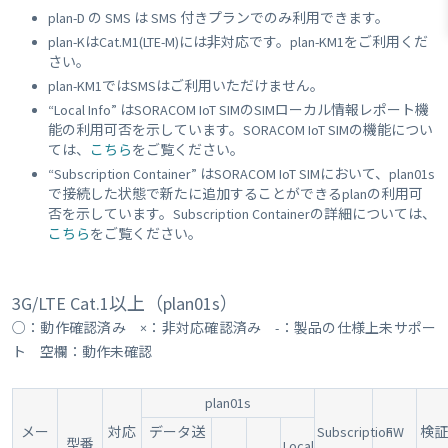
plan-D の SMS は SMS 付きプランでのみ利用できます。
plan-KはCat.M1(LTE-M)には非対応です。plan-KM1をご利用くだ
さい。
plan-KM1ではSMSはご利用いただけません。
“Local Info” はSORACOM IoT SIMのSIMローカル情報レポート機
能の利用可否を示しています。SORACOM IoT SIMの機能につい
ては、
こちら
をご覧ください。
“Subscription Container” はSORACOM IoT SIMにおいて、plan01s
で接続した状態で新たに追加することができるplanの利用可
否を示しています。Subscription Containerの詳細については、
こちら
をご覧ください。
3G/LTE Cat.1以上（plan01s）
○：動作確認済み ×：非対応確認済み -：製品の仕様上未サポー
ト 空欄：動作未確認
plan01s
メー
対応
データ送
Subscription
FW
検証
型番
Local