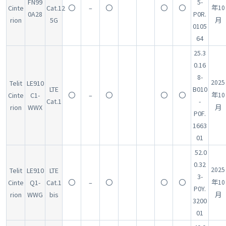
FN99
5-
Cinte
Cat.12
〇
–
〇
〇
〇
年10
0A28
P0R.
rion
5G
月
0105
64
25.3
0.16
8-
2025
Telit
LE910
LTE
B010
Cinte
C1-
〇
–
〇
〇
〇
年10
Cat.1
-
rion
WWX
月
P0F.
1663
01
52.0
0.32
2025
Telit
LE910
LTE
3-
Cinte
Q1-
Cat.1
〇
–
〇
〇
〇
年10
P0Y.
rion
WWG
bis
月
3200
01