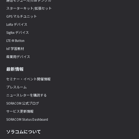
通信モジュール/USB ドングル
スターターキット/拡張セット
GPS マルチユニット
LoRa デバイス
Sigfox デバイス
LTE-M Button
IoT 学習教材
産業用デバイス
最新情報
セミナー・イベント開催情報
プレスルーム
ニュースレターを購読する
SORACOM 公式ブログ
サービス更新情報
SORACOM Status Dashboard
ソラコムについて