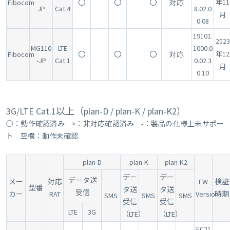
Fibocom
〇
〇
〇
対応
年11
JP
Cat.4
8.02.0
月
0.08
19101.
2023
MG110
LTE
1000.0
Fibocom
〇
〇
〇
対応
年12
-JP
Cat.1
0.02.3
月
0.10
3G/LTE Cat.1以上（plan-D / plan-K / plan-K2）
○：動作確認済み ×：非対応確認済み -：製品の仕様上未サポー
ト 空欄：動作未確認
plan-D
plan-K
plan-K2
デー
デー
データ送
メー
対応
FW
検証
型番
タ送
タ送
受信
カー
RAT
Version
時期
SMS
SMS
SMS
受信
受信
LTE
3G
（LTE）
（LTE）
EC21