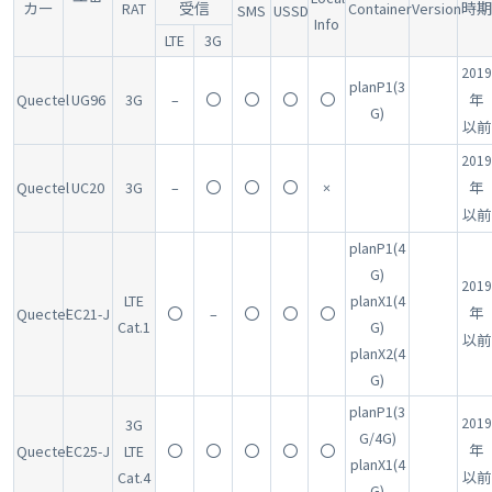
カー
RAT
受信
Container
Version
時期
SMS
USSD
Info
LTE
3G
2019
planP1(3
Quectel
UG96
3G
–
〇
〇
〇
〇
年
G)
以前
2019
Quectel
UC20
3G
–
〇
〇
〇
×
年
以前
planP1(4
G)
2019
LTE
planX1(4
Quectel
EC21-J
〇
–
〇
〇
〇
年
Cat.1
G)
以前
planX2(4
G)
planP1(3
2019
3G
G/4G)
Quectel
EC25-J
LTE
〇
〇
〇
〇
〇
年
planX1(4
Cat.4
以前
G)