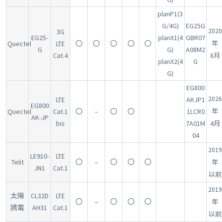
planP1(3
G/4G)
EG25G
2020
3G
EG25-
planX1(4
GBR07
Quectel
LTE
〇
〇
〇
〇
〇
年
G
G)
A08M2
Cat.4
8月
planX2(4
G
G)
EG800
2026
LTE
AKJP1
EG800
Quectel
Cat.1
〇
–
〇
〇
1LCR0
年
AK-JP
bis
7A01M
4月
04
2019
LE910-
LTE
Telit
〇
–
〇
〇
〇
年
JN1
Cat.1
以前
2019
太陽
CL32D
LTE
〇
–
〇
〇
〇
年
誘電
AH31
Cat.1
以前