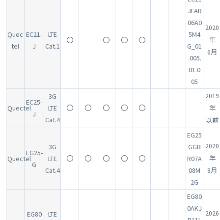
JFAR
06A0
2020
Quec
EC21-
LTE
5M4
〇
–
〇
〇
〇
年
tel
J
Cat.1
G_01
6月
.005.
01.0
05
3G
2019
EC25-
Quectel
LTE
〇
〇
〇
〇
〇
年
J
Cat.4
以前
EG25
2020
3G
GGB
EG25-
Quectel
LTE
〇
〇
〇
〇
〇
R07A
年
G
Cat.4
08M
8月
2G
EG80
0AKJ
2026
EG80
LTE