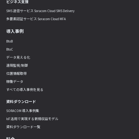
ビジネス支援
SMS 送信サービス Soracom Cloud SMS Delivery
多要素認証サービス Soracom Cloud MFA
導入事例
BtoB
BtoC
データ見える化
遠隔監視/制御
位置情報取得
稼働データ
すべての導入事例を見る
資料ダウンロード
SORACOM 導入事例集
IoT 活用で実現する新規収益モデル
資料ダウンロード一覧