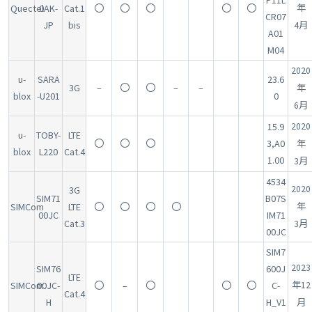
P11L
Quectel
0AK-
Cat.1
〇
〇
〇
〇
〇
年
CR07
JP
bis
4月
A01
M04
2020
u-
SARA
23.6
3G
–
〇
〇
–
–
年
blox
-U201
0
6月
15.9
2020
u-
TOBY-
LTE
〇
〇
〇
3,A0
年
blox
L220
Cat.4
1.00
3月
4534
2020
3G
SIM71
B07S
SIMCom
LTE
〇
〇
〇
〇
年
00JC
IM71
Cat.3
3月
00JC
SIM7
2023
SIM76
600J
LTE
SIMCom
00JC-
〇
–
〇
〇
〇
C-
年12
Cat.4
H
H_V1
月