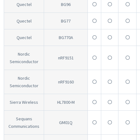
Quectel
BG96
〇
〇
〇
Quectel
BG77
〇
〇
〇
Quectel
BG770A
〇
〇
〇
Nordic
nRF9151
〇
〇
〇
Semiconductor
Nordic
nRF9160
〇
〇
〇
Semiconductor
Sierra Wireless
HL7800-M
〇
〇
〇
Sequans
GM01Q
〇
〇
〇
Communications