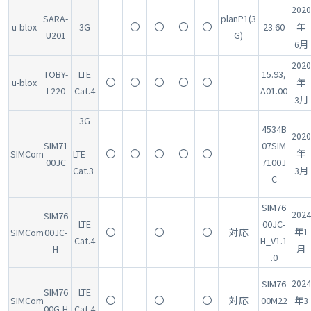
2020
SARA-
planP1(3
u-blox
3G
–
〇
〇
〇
〇
23.60
年
U201
G)
6月
2020
TOBY-
LTE
15.93,
u-blox
〇
〇
〇
〇
〇
年
L220
Cat.4
A01.00
3月
3G
4534B
2020
SIM71
07SIM
SIMCom
LTE
〇
〇
〇
〇
〇
年
00JC
7100J
Cat.3
3月
C
SIM76
2024
SIM76
LTE
00JC-
SIMCom
00JC-
〇
〇
〇
対応
年1
Cat.4
H_V1.1
H
月
.0
SIM76
2024
SIM76
LTE
SIMCom
〇
〇
〇
対応
00M22
年3
00G-H
Cat.4