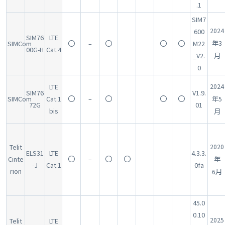
.1
SIM7
2024
600
SIM76
LTE
SIMCom
〇
–
〇
〇
〇
M22
年3
00G-H
Cat.4
_V2.
月
0
LTE
2024
SIM76
V1.9.
SIMCom
Cat.1
〇
–
〇
〇
〇
年5
72G
01
bis
月
Telit
2020
ELS31
LTE
4.3.3.
Cinte
〇
–
〇
〇
年
-J
Cat.1
0fa
rion
6月
45.0
0.10
2025
Telit
LTE