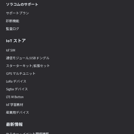
ソラコムのサポート
サポートプラン
診断機能
監査ログ
IoT ストア
IoT SIM
通信モジュール/USB ドングル
スターターキット/拡張セット
GPS マルチユニット
LoRa デバイス
Sigfox デバイス
LTE-M Button
IoT 学習教材
産業用デバイス
最新情報