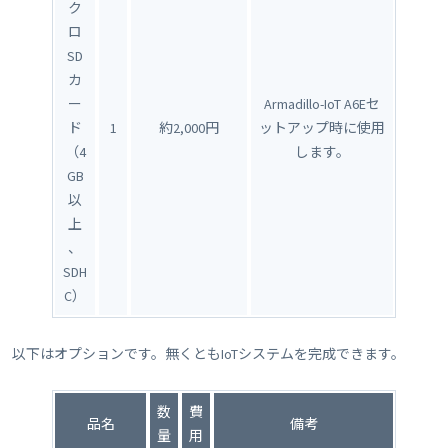
ク
ロ
SD
カ
ー
Armadillo-IoT A6Eセ
ド
1
約2,000円
ットアップ時に使用
（4
します。
GB
以
上
、
SDH
C）
以下はオプションです。無くともIoTシステムを完成できます。
数
費
品名
備考
量
用