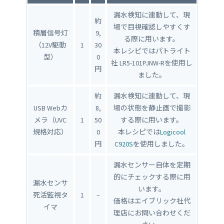
漏水検知に連動して、現
約
場で目視確認しやすくす
積層信号灯
9,
る際に用います。
（12V駆動
1
30
本レシピではパトライト
型）
0
社 LR5-101PJNW-Rを使用し
円
ました。
約
漏水検知に連動して、現
USB Webカ
8,
場の状態を静止画で撮影
メラ（UVC
1
50
する際に用います。
規格対応）
0
本レシピでは
Logicool
円
C920S
を使用しました。
漏水センサー自体を定期
的にチェックする際に用
漏水センサ
います。
死活監視タ
1
–
価格はエイブリック社代
イマ
理店にお問い合わせくだ