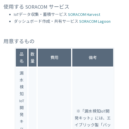
使用する SORACOM サービス
IoTデータ収集・蓄積サービス
SORACOM Harvest
ダッシュボード作成・共有サービス
SORACOM Lagoon
用意するもの
品
数
費用
備考
名
量
漏
水
検
知
IoT
開
※「漏水検知IoT開
発
発キット」には、エ
キ
イブリック製「バッ
ッ