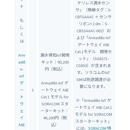
テリレス漏水セン
ト
サ」（無線タグ：S-
CBTGAAAC ＋ センサ
も
リボンI 2.0m：S-
し
CBSSAAAC-002）お
く
よび「Armadillo-IoT
は
ゲートウェイ A6E
Cat.1モデル 開発セ
Arm
漏水検知IoT開発
ット」（AG6271-
adill
キット：90,200
C03D0）が含まれま
o-
円（税込）
す。ソラコムのIoT
IoT
SIMは別途調達が必
ゲ
Armadillo-IoT ゲ
要になります。
ー
1
ートウェイ A6E
ト
Cat.1 モデル for
※「Armadillo-IoT ゲ
ウ
SORACOM スタ
ートウェイ A6E Cat.1
ェ
ーターキット：
モデル for SORACOM
イ
46,200円（税
スターターキット」
A6E
込）
には、
SORACOM 特