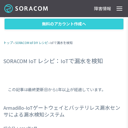
障害情報
製品
事例
料金
ドキュメント
導入支援
IoTストア
最新情報
目次
無料のアカウント作成へ
トップ
»
SORACOM IoT DIY レシピ
» IoTで漏水を検知
SORACOM IoT レシピ：IoTで漏水を検知
この記事は最終更新日から1年以上が経過しています。
Armadillo-IoTゲートウェイとバッテリレス漏水セン
サによる漏水検知システム