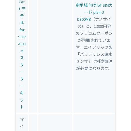
Cat.
定地域向け IoT SIMカ
1 モ
ード plan-D
デ
D300MB
（ナノサイ
ル
ズ）と、2,000円分
for
のソラコムクーポン
SOR
が同梱されていま
ACO
す。エイブリック製
M
「バッテリレス漏水
ス
センサ」は別途調達
タ
が必要になります。
ー
タ
ー
キ
ッ
ト
マ
イ