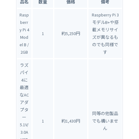
品名
数量
価格
備考
Rasp
Raspberry Pi 3
berr
モデルB+や搭
y Pi 4
載メモリサイ
1
約5,250円
Mod
ズが異なるも
el B /
のでも同様で
2GB
す
ラズ
パイ
4に
最適
なAC
アダ
プタ
同等の他製品
ー
1
約1,430円
でも構いませ
5.1V/
ん
3.0A