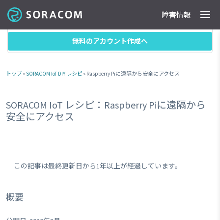
障害情報
製品
事例
料金
ドキュメント
導入支援
IoTストア
最新情報
目次
無料のアカウント作成へ
トップ
»
SORACOM IoT DIY レシピ
» Raspberry Piに遠隔から安全にアクセス
SORACOM IoT レシピ：Raspberry Piに遠隔から
安全にアクセス
この記事は最終更新日から1年以上が経過しています。
概要