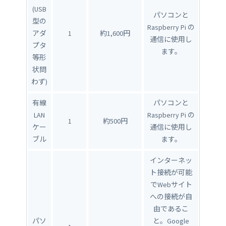
(USB
パソコンと
型の
Raspberry Pi の
アダ
1
約1,600円
通信に使用し
プタ
ます。
等形
状問
わず)
有線
パソコンと
LAN
Raspberry Pi の
1
約500円
ケー
通信に使用し
ブル
ます。
インターネッ
ト接続が可能
でWebサイト
への接続が自
由であるこ
パソ
と。Google