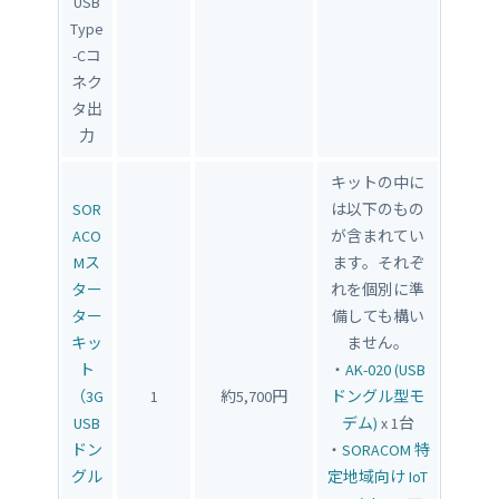
USB
Type
-Cコ
ネク
タ出
力
キットの中に
SOR
は以下のもの
ACO
が含まれてい
Mス
ます。それぞ
ター
れを個別に準
ター
備しても構い
キッ
ません。
ト
・
AK-020 (USB
（3G
1
約5,700円
ドングル型モ
USB
デム)
x 1台
ドン
・
SORACOM 特
グル
定地域向け IoT