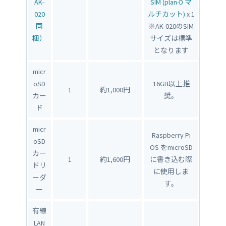
AK-
SIM (plan-D マ
020
ルチカット)
x 1
同
※AK-020のSIM
梱）
サイズは標準
となります
micr
oSD
16GB以上推
1
約1,000円
カー
奨。
ド
micr
Raspberry Pi
oSD
OS をmicroSD
カー
1
約1,600円
に書き込む際
ドリ
に使用しま
ーダ
す。
ー
有線
LAN