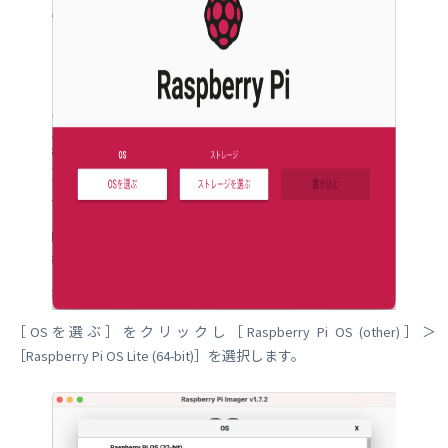
［OSを選ぶ］をクリックし［Raspberry Pi OS (other)］＞
［Raspberry Pi OS Lite (64-bit)］を選択します。