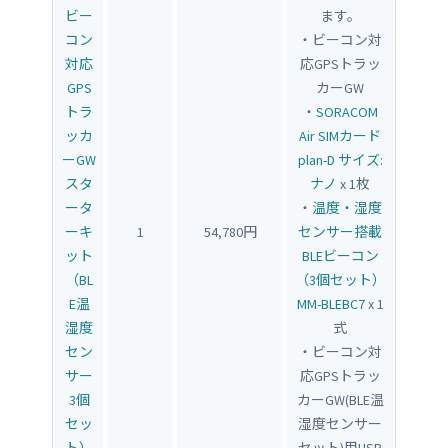
ビー
ます。
コン
・ビーコン対
対応
応GPSトラッ
GPS
カーGW
トラ
・
SORACOM
ッカ
Air SIMカード
ーGW
plan-D サイズ:
スタ
ナノ
x 1枚
ータ
・
温度・湿度
ーキ
1
54,780円
センサー搭載
ット
BLEビーコン
（BL
（3個セット）
E温
MM-BLEBC7
x 1
湿度
式
セン
・ビーコン対
サー
応GPSトラッ
3個
カーGW(BLE温
セッ
湿度センサー