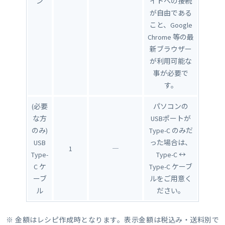
ン
イトへの接続
が自由である
こと、Google
Chrome 等の最
新ブラウザー
が利用可能な
事が必要で
す。
(必要
パソコンの
な方
USBポートが
のみ)
Type-C のみだ
USB
った場合は、
1
―
Type-
Type-C ↔
C ケ
Type-C ケーブ
ーブ
ルをご用意く
ル
ださい。
※ 金額はレシピ作成時となります。表示金額は税込み・送料別で