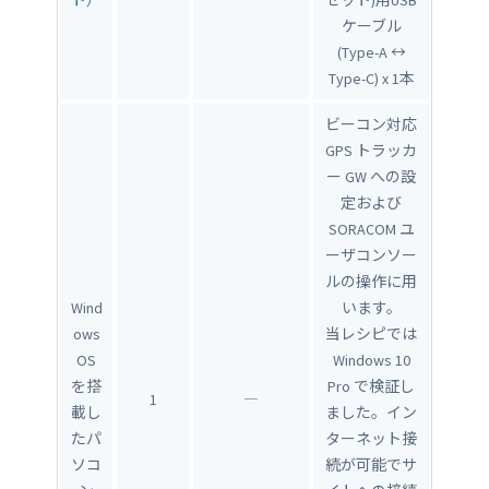
ト）
セット)用USB
ケーブル
(Type-A ↔
Type-C) x 1本
ビーコン対応
GPS トラッカ
ー GW への設
定および
SORACOM ユ
ーザコンソー
ルの操作に用
Wind
います。
ows
当レシピでは
OS
Windows 10
を搭
Pro で検証し
1
―
載し
ました。イン
たパ
ターネット接
ソコ
続が可能でサ