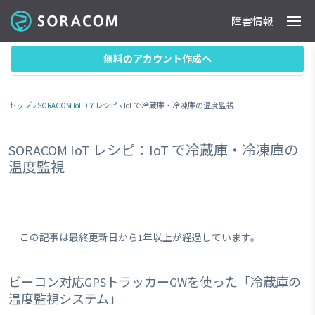
障害情報
製品
事例
料金
ドキュメント
導入支援
IoTストア
最新情報
目次
無料のアカウント作成へ
トップ
»
SORACOM IoT DIY レシピ
» IoT で冷蔵庫・冷凍庫の温度監視
SORACOM IoT レシピ：IoT で冷蔵庫・冷凍庫の
温度監視
この記事は最終更新日から1年以上が経過しています。
ビーコン対応GPSトラッカーGWを使った「冷蔵庫の
温度監視システム」