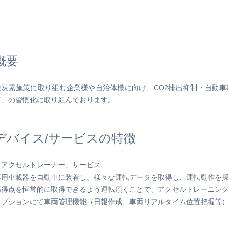
M Peek
SORACOM Lagoon
インラインプロセッシング
SORACOM Orbit
メディア転送
SORACOM Relay
ローコード IoT アプリケー
概要
ダー
SORACOM Flux
データ分析基盤
脱炭素施策に取り組む企業様や自治体様に向け、CO2排出抑制・自動
SORACOM Query
グ」の習慣化に取り組んでおります。
デバイス/サービスの特徴
「アクセルトレーナー」サービス
専用車載器を自動車に装着し、様々な運転データを取得し、運転動作を
高得点を恒常的に取得できるよう運転頂くことで、アクセルトレーニン
オプションにて車両管理機能（日報作成、車両リアルタイム位置把握等