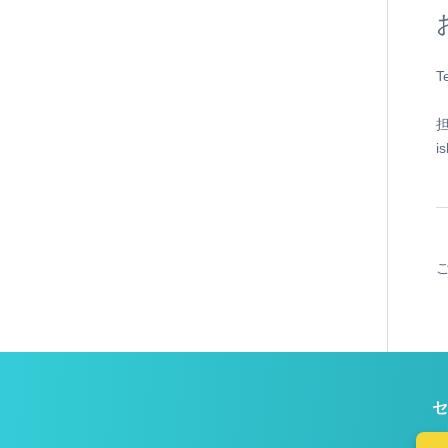
T
i
セ