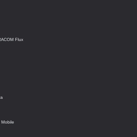
COM Flux
a
obile