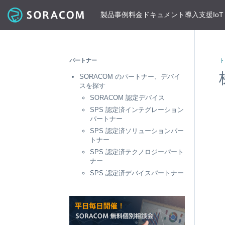
製品
事例
料金
ドキュメント
導入支援
Io
コネクティビティ
導入事例
パートナーの支援を受ける
IoT ストア
ネットワー
課金体系
SORACOM ユーザーサイト
セミナー・イベント開催情報
パートナー
ト
料金見積りツール/見積書作成
ガイドライン
プレスルーム
SORACOM Air for セルラー
B to B
ソラコムのパートナーとは
SORACOM IoT ストア
専用ネ
SORACOM のパートナー、デバイ
前払いクーポン
リファレンスアーキテクチャ
ニュースレターを購読する
VPG
セキュアリンクサービス
B to C
デバイスパートナー
IoT レシピ
スを探す
請求書払いのご申請
IoTレシピ
SORACOM 公式ブログ
プライ
SORACOM Arc
データ見える化
インテグレーションパートナー
ご注文方法
SORACOM 認定デバイス
SORACO
サービス更新情報
遠隔監視/制御
ソリューションパートナー
配送について
SPS 認定済インテグレーション
専用線
SORACOM Status Dashboard
パートナー
位置情報取得
テクノロジーパートナー
見積書作成
SORACO
デバイス
SPS 認定済ソリューションパー
稼働データ
仮想専
トナー
SORACOM 認定デバイス
SORACO
すべての導入事例を見る
ソラコムのパートナーになる
おすすめの IoT デバイス
SPS 認定済テクノロジーパート
動作確認済みモジュール一覧
デバイ
ナー
SORACO
パートナープログラムについて
ビーコン対応 GPS トラッカー GW
SPS 認定済デバイスパートナー
透過型
1台で GPS と BLE ゲートウェイの2役
SORACO
GPS マルチユニット
オンデ
おてがる可視化デバイス
SORACO
LTE-M Button for Enterprise
オンデ
クラウド接続 IoT ボタン