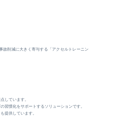
ビジネス支援
SMS 送信サービス
Soracom Cloud SMS Delivery
多要素認証サービス
Soracom Cloud MFA
ションビル
実証実験(Technology preview)
車事故削減に大きく寄与する「アクセルトレーニン
衛星メッセージングサービス
RFID 実証実験
採点しています。
グの習慣化をサポートするソリューションです。
）も提供しています。