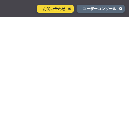
お問い合わせ
ユーザーコンソール
クラウド型カメラサービス
 ページ
ント
ソラカメ
ネル
手軽に始められるクラウド型カメラ
モデル
テナ
を推進
生成 AI サービス
支援
Wisora
プタ
業務支援のための生成 AI ボットサービス
ン
コンシューマサービス
グローバルeSIMデータ通信サービス
」
Soracom Mobile