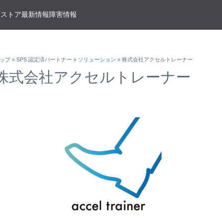
T ストア
最新情報
障害情報
クサービス
アプリケーションサービス
資料ダウンロード
ソラコムの支援を受ける
IoTストア 商品カテゴリ
資料ダウンロード一覧
株式会社ソラコム Facebook
ップ
» SPS 認定済パートナー »
ソリューション
» 株式会社アクセルトレーナー
IoT の基礎知識
ソラコム公式 Twitter アカウ
ットワークゲートウェイ
データ転送支援
SORACOM 導入事例集
SORACOM はじめてサポート
IoT SIM
株式会社アクセルトレーナー
SORACOM YouTube チャン
SORACOM Beam
IoT プロジェクトの“壁打ち”支援
IoT活用で実現する新規収益
組込み通信モジュール・アン
SORACOM ユーザーグループ
ベート接続
認証サービス
プロフェッショナルサービス
資料ダウンロード一覧
USB 型通信デバイス
M Canal
SORACOM Endorse
お客様と一緒に IoT プロジェクト
企業情報
IoT ゲートウェイ・ルーター
接続
クラウドリソースアダプタ
エンジニアリングサービス
センサー内蔵 IoT デバイス
M Direct
SORACOM Funnel
デバイス開発～量産のプロセスを
IoT エッジカメラ
用線接続
クラウドファンクションアダ
M Door
SORACOM Funk
GPS トラッカー
ソラコムのサポート
スLAN接続
データ収集・蓄積
IoT パッケージソリューショ
M Gate
SORACOM Harvest
IoT ボタン
サポートプラン
トラフィック処理
デバイス管理
IoT 開発ボード
診断機能
M Junction
SORACOM Inventory
クラウド型カメラ「ソラカメ
監査ログ
マンドリモートアクセス
セキュアプロビジョニング
IoT 学習書籍
M Napter
SORACOM Krypton
マンドパケットキャプチャ
ダッシュボード作成/共有