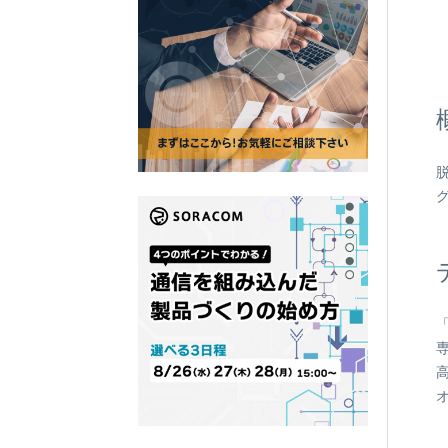
SORACO
LTE-M Button Plus
接点端子付き IoT ボタン