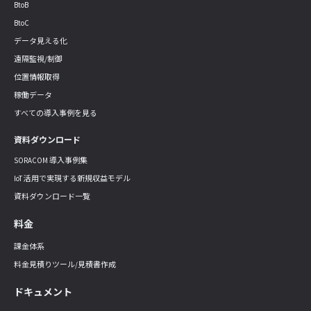
BtoB
BtoC
データ見える化
遠隔監視/制御
位置情報取得
稼働データ
すべての導入事例を見る
資料ダウンロード
SORACOM 導入事例集
IoT 活用で実現する新規収益モデル
資料ダウンロード一覧
料金
課金体系
料金見積りツール/見積書作成
ドキュメント