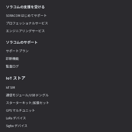
ソラコムの支援を受ける
SORACOM はじめてサポート
プロフェッショナルサービス
エンジニアリングサービス
ソラコムのサポート
サポートプラン
診断機能
監査ログ
IoT ストア
IoT SIM
通信モジュール/USB ドングル
スターターキット/拡張セット
GPS マルチユニット
LoRa デバイス
Sigfox デバイス