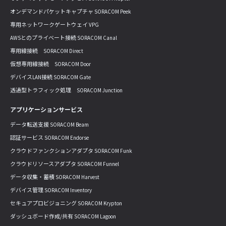
オンデマンドパケットキャプチャ SORACOM Peek
専用ネットワークゲートウェイ VPG
AWSとのプライベート接続 SORACOM Canal
専用線接続 SORACOM Direct
仮想専用線接続 SORACOM Door
デバイスLAN接続 SORACOM Gate
透過型トラフィック処理 SORACOM Junction
アプリケーションサービス
データ転送支援 SORACOM Beam
認証サービス SORACOM Endorse
クラウドファンクションアダプタ SORACOM Funk
クラウドリソースアダプタ SORACOM Funnel
データ収集・蓄積 SORACOM Harvest
デバイス管理 SORACOM Inventory
セキュアプロビジョニング SORACOM Krypton
ダッシュボード作成/共有 SORACOM Lagoon