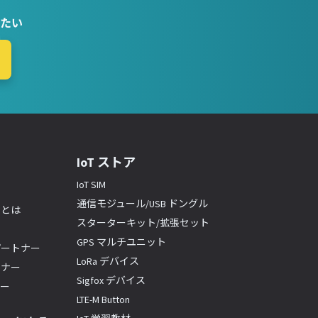
たい
IoT ストア
IoT SIM
通信モジュール/USB ドングル
ーとは
スターターキット/拡張セット
GPS マルチユニット
パートナー
LoRa デバイス
トナー
Sigfox デバイス
ナー
LTE-M Button