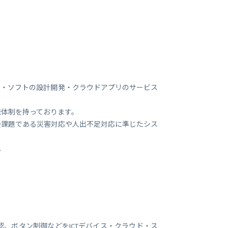
ビジネス支援
SMS 送信サービス
Soracom Cloud SMS Delivery
多要素認証サービス
Soracom Cloud MFA
ョンビルダ
実証実験(Technology preview)
てハード・ソフトの設計開発・クラウドアプリのサービス
衛星メッセージングサービス
RFID 実証実験
発体制を持っております。
会課題である災害対応や人出不足対応に準じたシス
。
、ボタン制御などをICTデバイス・クラウド・ス