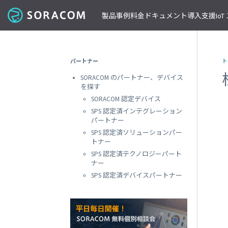
製品
事例
料金
ドキュメント
導入支援
Io
コネクティビティ
導入事例
パートナーの支援を受ける
IoT ストア
ネットワー
課金体系
SORACOM ユーザーサイト
セミナー・イベント開催情報
パートナー
ト
料金見積りツール/見積書作成
ガイドライン
プレスルーム
SORACOM Air for セルラー
B to B
ソラコムのパートナーとは
SORACOM IoT ストア
専用ネ
SORACOM のパートナー、デバイス
前払いクーポン
リファレンスアーキテクチャ
ニュースレターを購読する
VPG
セキュアリンクサービス
B to C
デバイスパートナー
IoT レシピ
を探す
請求書払いのご申請
IoTレシピ
SORACOM 公式ブログ
プライ
SORACOM Arc
データ見える化
インテグレーションパートナー
ご注文方法
SORACOM 認定デバイス
SORACOM
サービス更新情報
遠隔監視/制御
ソリューションパートナー
配送について
SPS 認定済インテグレーション
専用線
SORACOM Status Dashboard
パートナー
位置情報取得
テクノロジーパートナー
見積書作成
SORACOM
デバイス
SPS 認定済ソリューションパー
稼働データ
仮想専
トナー
SORACOM 認定デバイス
SORACOM
すべての導入事例を見る
SPS 認定済テクノロジーパート
ソラコムのパートナーになる
おすすめの IoT デバイス
動作確認済みモジュール一覧
デバイ
ナー
SORACOM
パートナープログラムについて
ビーコン対応 GPS トラッカー GW
SPS 認定済デバイスパートナー
透過型
1台で GPS と BLE ゲートウェイの2役
SORACOM
GPS マルチユニット
オンデ
おてがる可視化デバイス
SORACOM
LTE-M Button for Enterprise
オンデ
クラウド接続 IoT ボタン