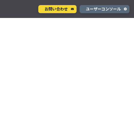
お問い合わせ
ユーザーコンソール
クラウド型カメラサービス
ページ
ント
ソラカメ
手軽に始められるクラウド型カメラ
デル
テナ
を推進
生成 AI サービス
支援
Wisora
プタ
業務支援のための生成 AI ボットサービス
コンシューマサービス
グローバルeSIMデータ通信サービス
」
Soracom Mobile