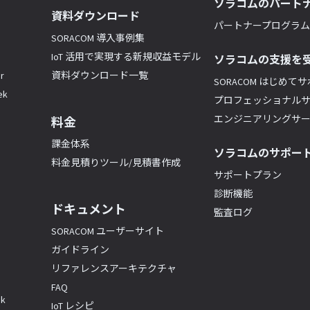
ソラコムのパート
資料ダウンロード
パートナープログラム(
SORACOM 導入事例集
IoT 活用で実現する新規収益モデル
ソラコムの支援を
r
資料ダウンロード一覧
SORACOM はじめて
k
プロフェッショナル
エンジニアリングサ
料金
課金体系
ソラコムのサポー
料金見積りツール/見積書作成
サポートプラン
診断機能
ドキュメント
監査ログ
SORACOM ユーザーサイト
ガイドライン
リファレンスアーキテクチャ
FAQ
k
IoT レシピ