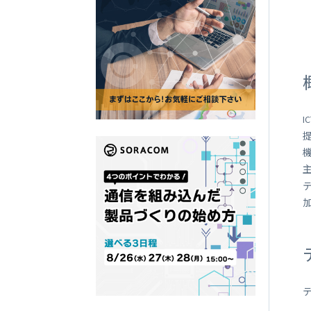
SORACOM
LTE-M Button Plus
接点端子付き IoT ボタン