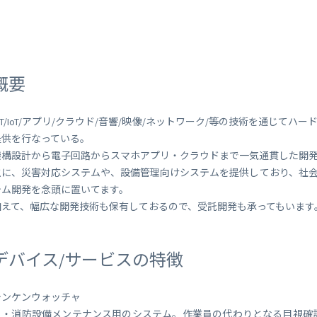
 Peek
SORACOM Lagoon
インラインプロセッシング
SORACOM Orbit
メディア転送
SORACOM Relay
ローコード IoT アプリケーシ
概要
ー
SORACOM Flux
データ分析基盤
ICT/IoT/アプリ/クラウド/音響/映像/ネットワーク/等の技術を通じ
SORACOM Query
提供を行なっている。
機構設計から電子回路からスマホアプリ・クラウドまで一気通貫した開
主に、災害対応システムや、設備管理向けシステムを提供しており、社
テム開発を念頭に置いてます。
加えて、幅広な開発技術も保有しておるので、受託開発も承ってもいます
デバイス/サービスの特徴
テンケンウォッチャ
・消防設備メンテナンス用のシステム。作業員の代わりとなる目視確認