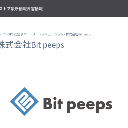
T ストア
最新情報
障害情報
クサービス
アプリケーションサービス
資料ダウンロード
ソラコムの支援を受ける
IoTストア 商品カテゴリ
資料ダウンロード一覧
株式会社ソラコム Facebook 
ップ
» SPS 認定済パートナー »
ソリューション
» 株式会社Bit peeps
IoT の基礎知識
ソラコム公式 Twitter アカウ
ットワークゲートウェイ
データ転送支援
SORACOM 導入事例集
SORACOM はじめてサポート
IoT SIM
株式会社Bit peeps
SORACOM YouTube チャンネル
SORACOM Beam
IoT プロジェクトの“壁打ち”支援
IoT活用で実現する新規収益モ
組込み通信モジュール・アン
SORACOM ユーザーグループ
ベート接続
認証サービス
プロフェッショナルサービス
資料ダウンロード一覧
USB 型通信デバイス
 Canal
SORACOM Endorse
お客様と一緒に IoT プロジェクト
企業情報
IoT ゲートウェイ・ルーター
接続
クラウドリソースアダプタ
エンジニアリングサービス
センサー内蔵 IoT デバイス
 Direct
SORACOM Funnel
デバイス開発～量産のプロセスを
IoT エッジカメラ
用線接続
クラウドファンクションアダ
 Door
SORACOM Funk
GPS トラッカー
ソラコムのサポート
スLAN接続
データ収集・蓄積
IoT パッケージソリューション
 Gate
SORACOM Harvest
IoT ボタン
サポートプラン
トラフィック処理
デバイス管理
IoT 開発ボード
診断機能
 Junction
SORACOM Inventory
クラウド型カメラ「ソラカメ
監査ログ
マンドリモートアクセス
セキュアプロビジョニング
IoT 学習書籍
 Napter
SORACOM Krypton
マンドパケットキャプチャ
ダッシュボード作成/共有