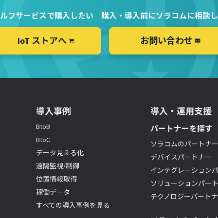
ルフサービスで購入したい
購入・導入前にソラコムに相談し
IoT ストアへ
お問い合わせ
導入事例
導入・運用支援
BtoB
パートナーを探す
BtoC
ソラコムのパートナ
データ見える化
デバイスパートナー
遠隔監視/制御
インテグレーション
位置情報取得
ソリューションパー
稼働データ
テクノロジーパート
すべての導入事例を見る