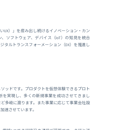
ビジネス支援
SMS 送信サービス
Soracom Cloud SMS Delivery
多要素認証サービス
Soracom Cloud MFA
いUX）」を産み出し続けるイノベーション・カン
ョンビルダ
、ソフトウェア、デバイス（IoT）の知見を統合
ジタルトランスフォーメーション（DX）を推進し
実証実験(Technology preview)
衛星メッセージングサービス
RFID 実証実験
メソッドです。プロダクトを仮想体験できるプロト
断を実現し、多くの新規事業を成功させてきまし
など多岐に渡ります。また事業に応じて事業会社設
に加速させています。