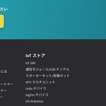
たい
IoT ストア
IoT SIM
通信モジュール/USB ドングル
ーとは
スターターキット/拡張セット
GPS マルチユニット
パートナー
LoRa デバイス
トナー
Sigfox デバイス
ナー
LTE-M Button