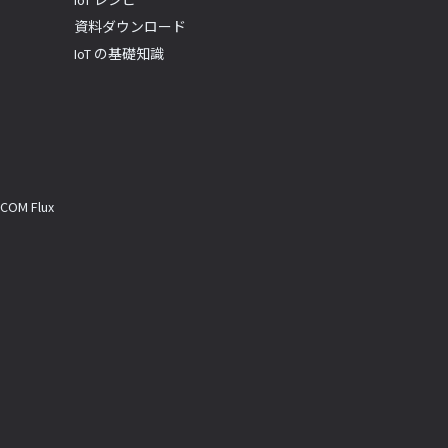
IoT レシピ
資料ダウンロード
IoT の基礎知識
M Flux
a