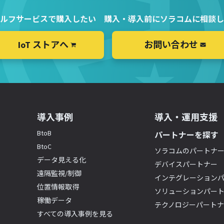
ルフサービスで購入したい
購入・導入前にソラコムに相談し
IoT ストアへ
お問い合わせ
導入事例
導入・運用支援
BtoB
パートナーを探す
BtoC
ソラコムのパートナ
データ見える化
デバイスパートナー
遠隔監視/制御
インテグレーション
位置情報取得
ソリューションパー
稼働データ
テクノロジーパート
すべての導入事例を見る