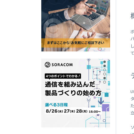
SORACOM
LTE-M Button Plus
接点端子付き IoT ボタン