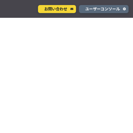
お問い合わせ
ユーザーコンソール
クラウド型カメラサービス
ページ
ント
ソラカメ
手軽に始められるクラウド型カメラ
デル
テナ
を推進
生成 AI サービス
支援
Wisora
プタ
業務支援のための生成 AI ボットサービス
コンシューマサービス
グローバルeSIMデータ通信サービス
」
Soracom Mobile