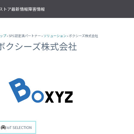
T ストア
最新情報
障害情報
クサービス
アプリケーションサービス
資料ダウンロード
ソラコムの支援を受ける
IoTストア 商品カテゴリ
資料ダウンロード一覧
株式会社ソラコム Facebook 
ップ
» SPS 認定済パートナー »
ソリューション
» ボクシーズ株式会社
IoT の基礎知識
ソラコム公式 Twitter アカウ
ットワークゲートウェイ
データ転送支援
SORACOM 導入事例集
SORACOM はじめてサポート
IoT SIM
ボクシーズ株式会社
SORACOM YouTube チャンネル
SORACOM Beam
IoT プロジェクトの“壁打ち”支援
IoT活用で実現する新規収益モ
組込み通信モジュール・アン
SORACOM ユーザーグループ
ベート接続
認証サービス
プロフェッショナルサービス
資料ダウンロード一覧
USB 型通信デバイス
 Canal
SORACOM Endorse
お客様と一緒に IoT プロジェクト
企業情報
IoT ゲートウェイ・ルーター
接続
クラウドリソースアダプタ
エンジニアリングサービス
センサー内蔵 IoT デバイス
 Direct
SORACOM Funnel
デバイス開発～量産のプロセスを
IoT エッジカメラ
用線接続
クラウドファンクションアダ
 Door
SORACOM Funk
GPS トラッカー
ソラコムのサポート
スLAN接続
データ収集・蓄積
IoT パッケージソリューション
 Gate
SORACOM Harvest
IoT ボタン
サポートプラン
トラフィック処理
デバイス管理
IoT 開発ボード
診断機能
 Junction
SORACOM Inventory
クラウド型カメラ「ソラカメ
監査ログ
マンドリモートアクセス
セキュアプロビジョニング
IoT 学習書籍
 Napter
SORACOM Krypton
IoT SELECTION
マンドパケットキャプチャ
ダッシュボード作成/共有