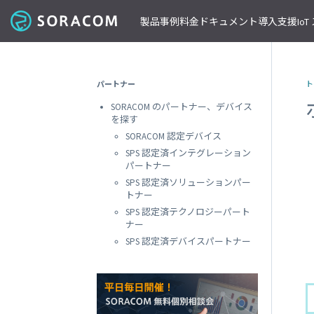
製品
事例
料金
ドキュメント
導入支援
Io
コネクティビティ
導入事例
パートナーの支援を受ける
IoT ストア
ネットワー
課金体系
SORACOM ユーザーサイト
セミナー・イベント開催情報
パートナー
ト
料金見積りツール/見積書作成
ガイドライン
プレスルーム
SORACOM Air for セルラー
B to B
ソラコムのパートナーとは
SORACOM IoT ストア
専用ネ
SORACOM のパートナー、デバイス
前払いクーポン
リファレンスアーキテクチャ
ニュースレターを購読する
VPG
セキュアリンクサービス
B to C
デバイスパートナー
IoT レシピ
を探す
請求書払いのご申請
IoTレシピ
SORACOM 公式ブログ
プライ
SORACOM Arc
データ見える化
インテグレーションパートナー
ご注文方法
SORACOM 認定デバイス
SORACOM
サービス更新情報
遠隔監視/制御
ソリューションパートナー
配送について
SPS 認定済インテグレーション
専用線
SORACOM Status Dashboard
パートナー
位置情報取得
テクノロジーパートナー
見積書作成
SORACOM
デバイス
SPS 認定済ソリューションパー
稼働データ
仮想専
トナー
SORACOM 認定デバイス
SORACOM
すべての導入事例を見る
SPS 認定済テクノロジーパート
ソラコムのパートナーになる
おすすめの IoT デバイス
動作確認済みモジュール一覧
デバイ
ナー
SORACOM
パートナープログラムについて
ビーコン対応 GPS トラッカー GW
SPS 認定済デバイスパートナー
透過型
1台で GPS と BLE ゲートウェイの2役
SORACOM
GPS マルチユニット
オンデ
おてがる可視化デバイス
SORACOM
LTE-M Button for Enterprise
オンデ
クラウド接続 IoT ボタン