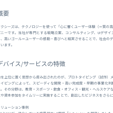
 Peek
SORACOM Lagoon
インラインプロセッシング
SORACOM Orbit
概要
メディア転送
SORACOM Relay
ボクシーズは、テクノロジーを使って「心に響くユーザー体験（＝質の高
ローコード IoT アプリケーシ
ー
パニーです。当社が専門とする戦略立案、コンサルティング、UIデザイン
SORACOM Flux
し、高いゴール＝ユーザーの感動・喜びへと結実させることで、社会のデ
データ分析基盤
ています。
SORACOM Query
デバイス/サービスの特徴
UXを上位に置く思想から産み出されたのが、プロトタイピング（試作）
タイピングによって、スピーディな開発・高い完成度・早期の事業化判
た。その分野は、教育・スポーツ・飲食・オフィス・観光・ヘルスケア
立や資本参加をタイムリーに実施することで、創出したビジネスをさら
ソリューション事例