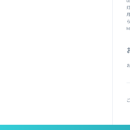
L
ht
お