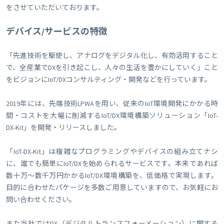
をさせていただいております。
デバイス/サービスの特徴
「先進技術を駆使し、アナログをデジタル化し、有効活用すること
で、全産業でDXを引き起こし、人々の生活を豊かにしていく」こと
をビジョンにIoT/DXコンサルティング・開発などを行っています。
2019年には、先端技術LPWAを用い、従来のIoT環境開発にかかる時
間・コストを大幅に削減するIoT/DX環境構築ソリューション「IoT-
DX-Kit」を開発・リリースしました。
「IoT-DX-Kit」は複雑なプログラミングやデバイスの組み立てナシ
に、誰でも簡単にIoT/DXを始められるサービスです。本来であれば
数十万～数千万円かかるIoT/DX環境構築を、低価格で実現します。
目的に合わせたパケージを多数ご用意していますので、お気軽にお
問い合わせください。
また当社ではDX（デジタルトランスフォーメーション）に関する