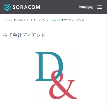
障害情報
製品
事例
料金
ドキュメント
導入支援
IoTストア
最新情報
トップ
» SPS 認定済パートナー »
ソリューション
» 株式会社ディアンド
株式会社ディアンド