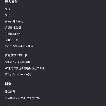
導入事例
BtoB
BtoC
データ見える化
遠隔監視/制御
位置情報取得
稼働データ
すべての導入事例を見る
資料ダウンロード
SORACOM 導入事例集
IoT 活用で実現する新規収益モデル
資料ダウンロード一覧
料金
課金体系
料金見積りツール/見積書作成