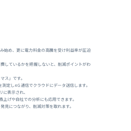
ビジネス支援
SMS 送信サービス
Soracom Cloud SMS Delivery
多要素認証サービス
Soracom Cloud MFA
ョンビルダ
実証実験(Technology preview)
歩み始め、更に電力料金の高騰を受け利益率が圧迫
衛星メッセージングサービス
RFID 実証実験
消費しているかを把握しないと、削減ポイントがわ
ニマス」です。
を測定し4Ｇ通信でクラウドにデータ送信します。
プリに表示され、
タ吸上げや自社での分析にも応用できます。
の発見につながり、削減対策を取れます。