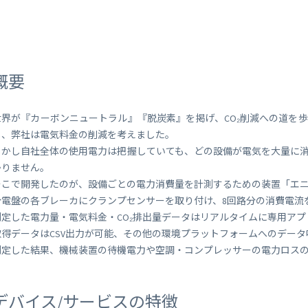
 Peek
SORACOM Lagoon
インラインプロセッシング
SORACOM Orbit
メディア転送
SORACOM Relay
ローコード IoT アプリケーシ
概要
ー
SORACOM Flux
データ分析基盤
世界が『カーボンニュートラル』『脱炭素』を掲げ、CO₂削減への道を
SORACOM Query
し、弊社は電気料金の削減を考えました。
しかし自社全体の使用電力は把握していても、どの設備が電気を大量に
かりません。
そこで開発したのが、設備ごとの電力消費量を計測するための装置「エ
分電盤の各ブレーカにクランプセンサーを取り付け、8回路分の消費電流
測定した電力量・電気料金・CO₂排出量データはリアルタイムに専用ア
取得データはCSV出力が可能、その他の環境プラットフォームへのデー
測定した結果、機械装置の待機電力や空調・コンプレッサーの電力ロス
デバイス/サービスの特徴