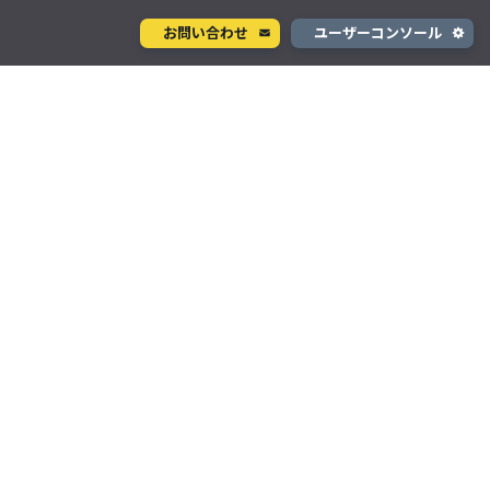
お問い合わせ
ユーザーコンソール
クラウド型カメラサービス
ページ
ント
ソラカメ
手軽に始められるクラウド型カメラ
デル
テナ
を推進
生成 AI サービス
支援
Wisora
プタ
業務支援のための生成 AI ボットサービス
コンシューマサービス
グローバルeSIMデータ通信サービス
」
Soracom Mobile