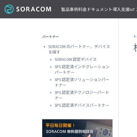
製品
事例
料金
ドキュメント
導入支援
Io
コネクティビティ
導入事例
パートナーの支援を受ける
IoT ストア
ネットワー
課金体系
SORACOM ユーザーサイト
セミナー・イベント開催情報
パートナー
ト
料金見積りツール/見積書作成
ガイドライン
プレスルーム
SORACOM Air for セルラー
B to B
ソラコムのパートナーとは
SORACOM IoT ストア
専用ネ
SORACOM のパートナー、デバイス
前払いクーポン
リファレンスアーキテクチャ
ニュースレターを購読する
VPG
セキュアリンクサービス
B to C
デバイスパートナー
IoT レシピ
を探す
請求書払いのご申請
IoTレシピ
SORACOM 公式ブログ
プライ
SORACOM Arc
データ見える化
インテグレーションパートナー
ご注文方法
SORACOM 認定デバイス
SORACOM
サービス更新情報
遠隔監視/制御
ソリューションパートナー
配送について
SPS 認定済インテグレーション
専用線
SORACOM Status Dashboard
パートナー
位置情報取得
テクノロジーパートナー
見積書作成
SORACOM
デバイス
SPS 認定済ソリューションパー
稼働データ
仮想専
トナー
SORACOM 認定デバイス
SORACOM
すべての導入事例を見る
SPS 認定済テクノロジーパート
ソラコムのパートナーになる
おすすめの IoT デバイス
動作確認済みモジュール一覧
デバイ
ナー
SORACOM
パートナープログラムについて
ビーコン対応 GPS トラッカー GW
SPS 認定済デバイスパートナー
透過型
1台で GPS と BLE ゲートウェイの2役
SORACOM
GPS マルチユニット
オンデ
おてがる可視化デバイス
SORACOM
LTE-M Button for Enterprise
オンデ
クラウド接続 IoT ボタン