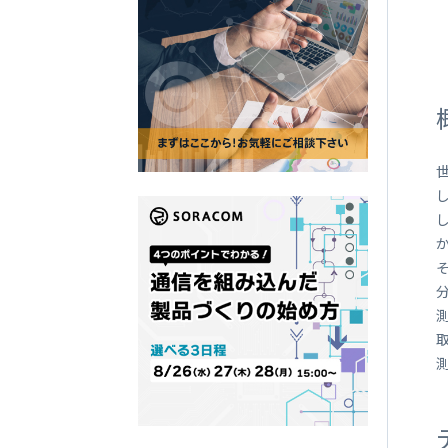
SORACOM
LTE-M Button Plus
接点端子付き IoT ボタン