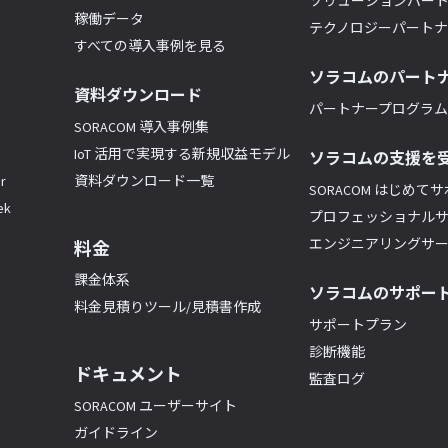
ソリューションパー
稼働データ
テクノロジーパート
すべての導入事例を見る
ソラコムのパート
資料ダウンロード
パートナープログラム(
SORACOM 導入事例集
IoT 活用で実現する新規収益モデル
ソラコムの支援を
r
資料ダウンロード一覧
SORACOM はじめて
k
プロフェッショナル
エンジニアリングサ
料金
課金体系
ソラコムのサポー
料金見積りツール/見積書作成
サポートプラン
診断機能
ドキュメント
監査ログ
SORACOM ユーザーサイト
ガイドライン