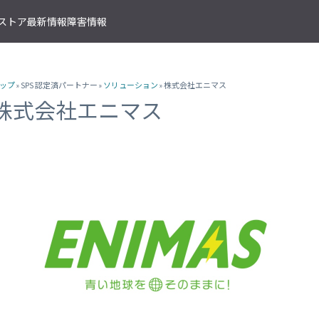
T ストア
最新情報
障害情報
クサービス
アプリケーションサービス
資料ダウンロード
ソラコムの支援を受ける
IoTストア 商品カテゴリ
資料ダウンロード一覧
株式会社ソラコム Facebook 
ップ
» SPS 認定済パートナー »
ソリューション
» 株式会社エニマス
IoT の基礎知識
ソラコム公式 Twitter アカウ
ットワークゲートウェイ
データ転送支援
SORACOM 導入事例集
SORACOM はじめてサポート
IoT SIM
株式会社エニマス
SORACOM YouTube チャンネル
SORACOM Beam
IoT プロジェクトの“壁打ち”支援
IoT活用で実現する新規収益モ
組込み通信モジュール・アン
SORACOM ユーザーグループ
ベート接続
認証サービス
プロフェッショナルサービス
資料ダウンロード一覧
USB 型通信デバイス
 Canal
SORACOM Endorse
お客様と一緒に IoT プロジェクト
企業情報
IoT ゲートウェイ・ルーター
接続
クラウドリソースアダプタ
エンジニアリングサービス
センサー内蔵 IoT デバイス
 Direct
SORACOM Funnel
デバイス開発～量産のプロセスを
IoT エッジカメラ
用線接続
クラウドファンクションアダ
 Door
SORACOM Funk
GPS トラッカー
ソラコムのサポート
スLAN接続
データ収集・蓄積
IoT パッケージソリューション
 Gate
SORACOM Harvest
IoT ボタン
サポートプラン
トラフィック処理
デバイス管理
IoT 開発ボード
診断機能
 Junction
SORACOM Inventory
クラウド型カメラ「ソラカメ
監査ログ
マンドリモートアクセス
セキュアプロビジョニング
IoT 学習書籍
 Napter
SORACOM Krypton
マンドパケットキャプチャ
ダッシュボード作成/共有