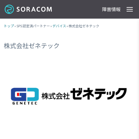
障害情報
製品
事例
料金
ドキュメント
導入支援
IoTストア
最新情報
トップ
» SPS 認定済パートナー »
デバイス
» 株式会社ゼネテック
株式会社ゼネテック