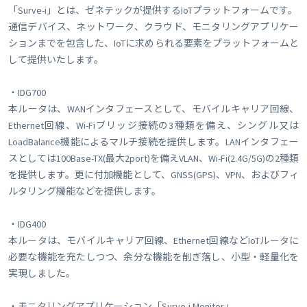
「Surve-i」とは、ゼネテックが提供するIoTプラットフォームです。
通信デバイス、ネットワーク、クラウド、モニタリングアプリケー
ションまでを包含した、IoTに求められる要素をプラットフォームと
して提供いたします。
・IDG700
本ルータは、WANインタフェースとして、モバイルキャリア回線、
Ethernet回線、Wi-Fiブリッジ接続の3種類を備え、シングル又は
LoadBalance機能によるマルチ接続を提供します。LANインタフェー
スとしては100Base-TX(最大2port)を備えVLAN、Wi-Fi(2.4G/5G)の2種類
を提供します。更に付加機能として、GNSS(GPS)、VPN、およびフィ
ルタリング機能などを提供します。
・IDG400
本ルータは、モバイルキャリア回線、Ethernet回線などIoTルータに
必要な機能を充たしつつ、余分な機能を削ぎ落し、小型・軽量化を
実現しました。
・モニタリングアプリケーション「Surve-i Monitor」