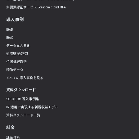
多要素認証サービス Soracom Cloud MFA
導入事例
BtoB
BtoC
データ見える化
遠隔監視/制御
位置情報取得
稼働データ
すべての導入事例を見る
資料ダウンロード
SORACOM 導入事例集
IoT 活用で実現する新規収益モデル
資料ダウンロード一覧
料金
課金体系