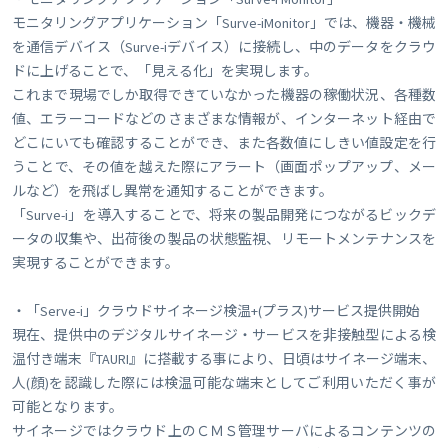
モニタリングアプリケーション「Surve-iMonitor」では、機器・機械
を通信デバイス（Surve-iデバイス）に接続し、中のデータをクラウ
ドに上げることで、「見える化」を実現します。
これまで現場でしか取得できていなかった機器の稼働状況、各種数
値、エラーコードなどのさまざまな情報が、インターネット経由で
どこにいても確認することができ、また各数値にしきい値設定を行
うことで、その値を越えた際にアラート（画面ポップアップ、メー
ルなど）を飛ばし異常を通知することができます。
「Surve-i」を導入することで、将来の製品開発につながるビックデ
ータの収集や、出荷後の製品の状態監視、リモートメンテナンスを
実現することができます。
・「Serve-i」クラウドサイネージ検温+(プラス)サービス提供開始
現在、提供中のデジタルサイネージ・サービスを非接触型による検
温付き端末『TAURI』に搭載する事により、日頃はサイネージ端末、
人(顔)を認識した際には検温可能な端末としてご利用いただく事が
可能となります。
サイネージではクラウド上のＣＭＳ管理サーバによるコンテンツの