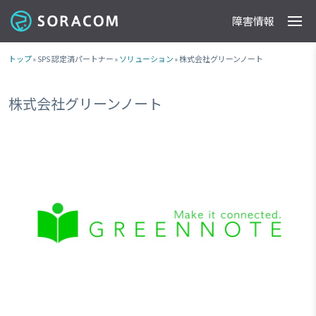
障害情報
製品
事例
料金
ドキュメント
導入支援
IoTストア
最新情報
トップ
» SPS 認定済パートナー »
ソリューション
» 株式会社グリーンノート
株式会社グリーンノート