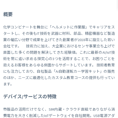
概要
化学コンビナートを舞台に「ヘルメットに作業服」でキャリアをス
タートし、その後もIT技術を武器に材料、部品、精密機器など製造
業の幅広い分野で成果を上げてきた創業者が2018年に設立した若い
会社です。 技術力に加え、大企業におけるセンサ事業立ち上げで
直面した多くの問題を解決してきた経験値。これに最新のAI/IoT技
術を常に追い求める探究心の3つを活用することで、お困りごとを
抱えるお客様をあらゆる側面からサポートしています。 技術者教育
にも注力しており、自社製品「Ai自動運転カー学習キット」の販売
のほか、ニーズに最適化したカスタム教育コースの提供も行ってい
ます。
デバイス/サービスの特徴
市販品の活用だけでなく、SIM内蔵・クラウド直結でありながら消
費電力を大きく削減したIoTゲートウェイを自社開発。USB電源アダ