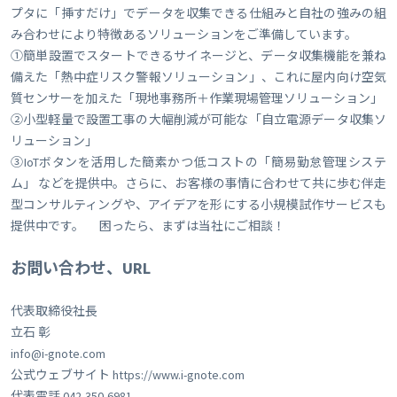
プタに「挿すだけ」でデータを収集できる仕組みと自社の強みの組
み合わせにより特徴あるソリューションをご準備しています。
①簡単設置でスタートできるサイネージと、データ収集機能を兼ね
備えた「熱中症リスク警報ソリューション」、これに屋内向け空気
質センサーを加えた「現地事務所＋作業現場管理ソリューション」
②小型軽量で設置工事の大幅削減が可能な「自立電源データ収集ソ
リューション」
③IoTボタンを活用した簡素かつ低コストの「簡易勤怠管理システ
ム」 などを提供中。さらに、お客様の事情に合わせて共に歩む伴走
型コンサルティングや、アイデアを形にする小規模試作サービスも
提供中です。 困ったら、まずは当社にご相談！
お問い合わせ、URL
代表取締役社長
立石 彰
info@i-gnote.com
公式ウェブサイト https://www.i-gnote.com
代表電話 042-350-6981