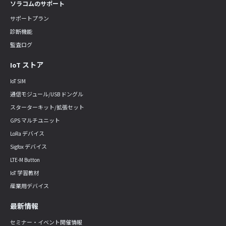
ソラコムのサポート
サポートプラン
診断機能
監査ログ
IoT ストア
IoT SIM
通信モジュール/USB ドングル
スターターキット/拡張セット
GPS マルチユニット
LoRa デバイス
Sigfox デバイス
LTE-M Button
IoT 学習教材
産業用デバイス
最新情報
セミナー・イベント開催情報