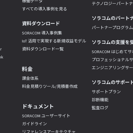
稼働データ
テクノロジーパート
すべての導入事例を見る
ソラコムのパート
資料ダウンロード
パートナープログラム(
SORACOM 導入事例集
IoT 活用で実現する新規収益モデル
ソラコムの支援を
r
資料ダウンロード一覧
SORACOM はじめて
k
プロフェッショナル
エンジニアリングサ
料金
課金体系
ソラコムのサポー
料金見積りツール/見積書作成
サポートプラン
診断機能
ドキュメント
監査ログ
SORACOM ユーザーサイト
ガイドライン
リファレンスアーキテクチャ