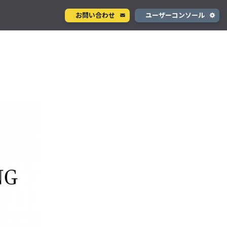
お問い合わせ
ユーザーコンソール
クラウド型カメラサービス
ページ
ント
ソラカメ
手軽に始められるクラウド型カメラ
デル
テナ
を推進
生成 AI サービス
支援
Wisora
プタ
業務支援のための生成 AI ボットサービス
コンシューマサービス
グローバルeSIMデータ通信サービス
」
Soracom Mobile