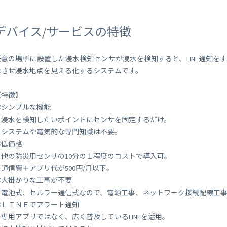
デバイス/サービスの特徴
任意の場所に設置した浸水検知センサが浸水を検知すると、LINE通知を
示させ浸水地点を見える化するシステムです。
【特徴】
①シンプルな機能
・浸水を検知したいポイントにセンサを固定するだけ。
システムや電気的な専門知識は不要。
②低価格
・他の防災用センサの10分の１程度のコストで導入可。
・通信費＋アプリ代が500円/月以下。
③大掛かりな工事が不要
・電池式、セルラー通信式なので、電源工事、ネットワーク接続配線工
④ＬＩＮＥでアラート通知
・専用アプリではなく、広く普及しているLINEを活用。