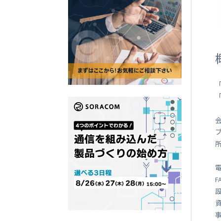
SORACOM
LTE-M Button Plus
接点端子付き IoT ボタン
ブ
所
電
F
設
資