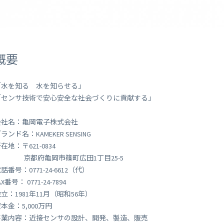
 Peek
SORACOM Lagoon
インラインプロセッシング
SORACOM Orbit
メディア転送
SORACOM Relay
ローコード IoT アプリケーシ
概要
ー
SORACOM Flux
データ分析基盤
「水を知る 水を知らせる」
SORACOM Query
「センサ技術で安心安全な社会づくりに貢献する」
会社名：亀岡電子株式会社
ランド名：KAMEKER SENSING
在地：〒621-0834
京都府亀岡市篠町広田1丁目25-5
話番号：0771-24-6612（代）
AX番号： 0771-24-7894
立：1981年11月（昭和56年）
本金：5,000万円
事業内容：近接センサの設計、開発、製造、販売