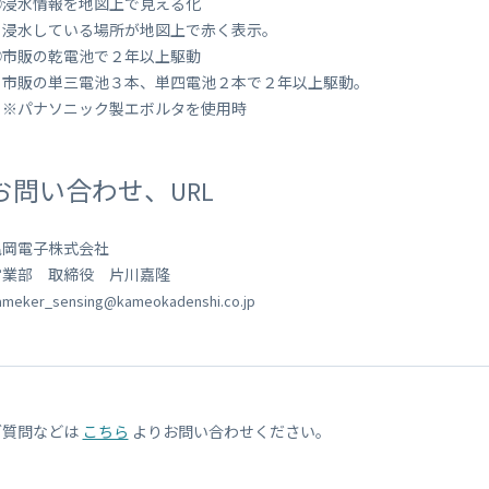
⑤浸水情報を地図上で見える化
・浸水している場所が地図上で赤く表示。
⑥市販の乾電池で２年以上駆動
・市販の単三電池３本、単四電池２本で２年以上駆動。
※パナソニック製エボルタを使用時
お問い合わせ、URL
亀岡電子株式会社
営業部 取締役 片川嘉隆
ameker_sensing@kameokadenshi.co.jp
ご質問などは
こちら
よりお問い合わせください。