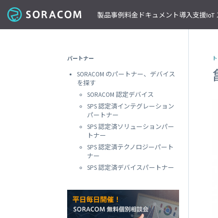
製品
事例
料金
ドキュメント
導入支援
Io
コネクティビティ
導入事例
パートナーの支援を受ける
IoT ストア
ネットワー
課金体系
SORACOM ユーザーサイト
セミナー・イベント開催情報
パートナー
ト
料金見積りツール/見積書作成
ガイドライン
プレスルーム
SORACOM Air for セルラー
B to B
ソラコムのパートナーとは
SORACOM IoT ストア
専用ネ
SORACOM のパートナー、デバイス
前払いクーポン
リファレンスアーキテクチャ
ニュースレターを購読する
VPG
セキュアリンクサービス
B to C
デバイスパートナー
IoT レシピ
を探す
請求書払いのご申請
IoTレシピ
SORACOM 公式ブログ
プライ
SORACOM Arc
データ見える化
インテグレーションパートナー
ご注文方法
SORACOM 認定デバイス
SORACOM
サービス更新情報
遠隔監視/制御
ソリューションパートナー
配送について
SPS 認定済インテグレーション
専用線
SORACOM Status Dashboard
パートナー
位置情報取得
テクノロジーパートナー
見積書作成
SORACOM
デバイス
SPS 認定済ソリューションパー
稼働データ
仮想専
トナー
SORACOM 認定デバイス
SORACOM
すべての導入事例を見る
SPS 認定済テクノロジーパート
ソラコムのパートナーになる
おすすめの IoT デバイス
動作確認済みモジュール一覧
デバイ
ナー
SORACOM
パートナープログラムについて
ビーコン対応 GPS トラッカー GW
SPS 認定済デバイスパートナー
透過型
1台で GPS と BLE ゲートウェイの2役
SORACOM
GPS マルチユニット
オンデ
おてがる可視化デバイス
SORACOM
LTE-M Button for Enterprise
オンデ
クラウド接続 IoT ボタン