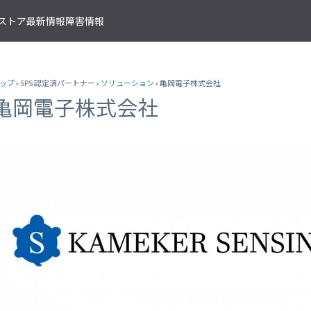
T ストア
最新情報
障害情報
クサービス
アプリケーションサービス
資料ダウンロード
ソラコムの支援を受ける
IoTストア 商品カテゴリ
資料ダウンロード一覧
株式会社ソラコム Facebook 
ップ
» SPS 認定済パートナー »
ソリューション
» 亀岡電子株式会社
IoT の基礎知識
ソラコム公式 Twitter アカウ
ットワークゲートウェイ
データ転送支援
SORACOM 導入事例集
SORACOM はじめてサポート
IoT SIM
亀岡電子株式会社
SORACOM YouTube チャンネル
SORACOM Beam
IoT プロジェクトの“壁打ち”支援
IoT活用で実現する新規収益モ
組込み通信モジュール・アン
SORACOM ユーザーグループ
ベート接続
認証サービス
プロフェッショナルサービス
資料ダウンロード一覧
USB 型通信デバイス
 Canal
SORACOM Endorse
お客様と一緒に IoT プロジェクト
企業情報
IoT ゲートウェイ・ルーター
接続
クラウドリソースアダプタ
エンジニアリングサービス
センサー内蔵 IoT デバイス
 Direct
SORACOM Funnel
デバイス開発～量産のプロセスを
IoT エッジカメラ
用線接続
クラウドファンクションアダ
 Door
SORACOM Funk
GPS トラッカー
ソラコムのサポート
スLAN接続
データ収集・蓄積
IoT パッケージソリューション
 Gate
SORACOM Harvest
IoT ボタン
サポートプラン
トラフィック処理
デバイス管理
IoT 開発ボード
診断機能
 Junction
SORACOM Inventory
クラウド型カメラ「ソラカメ
監査ログ
マンドリモートアクセス
セキュアプロビジョニング
IoT 学習書籍
 Napter
SORACOM Krypton
マンドパケットキャプチャ
ダッシュボード作成/共有