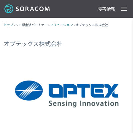
障害情報
製品
事例
料金
ドキュメント
導入支援
IoTストア
最新情報
トップ
» SPS 認定済パートナー »
ソリューション
» オプテックス株式会社
オプテックス株式会社