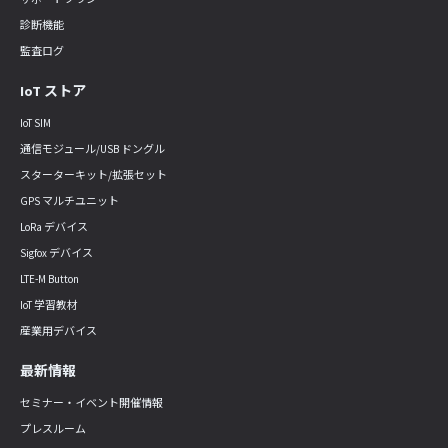
診断機能
監査ログ
IoT ストア
IoT SIM
通信モジュール/USB ドングル
スターターキット/拡張セット
GPS マルチユニット
LoRa デバイス
Sigfox デバイス
LTE-M Button
IoT 学習教材
産業用デバイス
最新情報
セミナー・イベント開催情報
プレスルーム