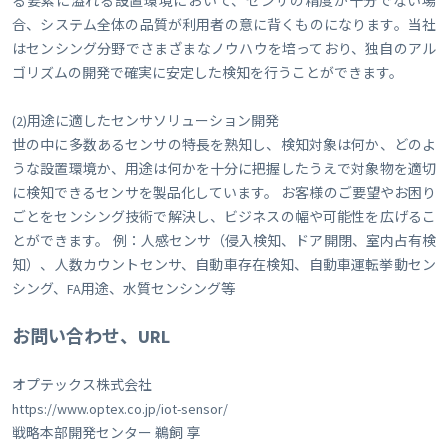
る要素に溢れる設置環境において、センサの精度が十分でない場
合、システム全体の品質が利用者の意に背くものになります。当社
はセンシング分野でさまざまなノウハウを培っており、独自のアル
ゴリズムの開発で確実に安定した検知を行うことができます。
(2)用途に適したセンサソリューション開発
世の中に多数あるセンサの特長を熟知し、検知対象は何か、どのよ
うな設置環境か、用途は何かを十分に把握したうえで対象物を適切
に検知できるセンサを製品化しています。 お客様のご要望やお困り
ごとをセンシング技術で解決し、ビジネスの幅や可能性を広げるこ
とができます。 例：人感センサ（侵入検知、ドア開閉、室内占有検
知）、人数カウントセンサ、自動車存在検知、自動車運転挙動セン
シング、FA用途、水質センシング等
お問い合わせ、URL
オプテックス株式会社
https://www.optex.co.jp/iot-sensor/
戦略本部開発センター 鵜飼 享