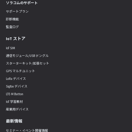
ソラコムのサポート
サポートプラン
診断機能
監査ログ
IoT ストア
IoT SIM
通信モジュール/USB ドングル
スターターキット/拡張セット
GPS マルチユニット
LoRa デバイス
Sigfox デバイス
LTE-M Button
IoT 学習教材
産業用デバイス
最新情報
セミナー・イベント開催情報