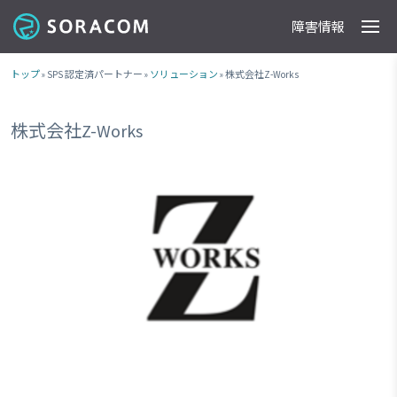
障害情報
製品
事例
料金
ドキュメント
導入支援
IoTストア
最新情報
トップ
» SPS 認定済パートナー »
ソリューション
» 株式会社Z-Works
株式会社Z-Works