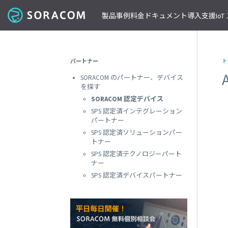
製品
事例
料金
ドキュメント
導入支援
Io
コネクティビティ
導入事例
パートナーの支援を受ける
IoT ストア
ネットワー
課金体系
SORACOM ユーザーサイト
セミナー・イベント開催情報
パートナー
ト
料金見積りツール/見積書作成
ガイドライン
プレスルーム
SORACOM Air for セルラー
B to B
ソラコムのパートナーとは
SORACOM IoT ストア
専用ネ
SORACOM のパートナー、デバイス
前払いクーポン
リファレンスアーキテクチャ
ニュースレターを購読する
VPG
セキュアリンクサービス
B to C
デバイスパートナー
IoT レシピ
を探す
請求書払いのご申請
IoTレシピ
SORACOM 公式ブログ
プライ
SORACOM Arc
データ見える化
インテグレーションパートナー
ご注文方法
SORACOM 認定デバイス
SORACOM
サービス更新情報
遠隔監視/制御
ソリューションパートナー
配送について
SPS 認定済インテグレーション
専用線
SORACOM Status Dashboard
パートナー
位置情報取得
テクノロジーパートナー
見積書作成
SORACOM
デバイス
SPS 認定済ソリューションパー
稼働データ
仮想専
トナー
SORACOM 認定デバイス
SORACOM
すべての導入事例を見る
SPS 認定済テクノロジーパート
ソラコムのパートナーになる
おすすめの IoT デバイス
動作確認済みモジュール一覧
デバイ
ナー
SORACOM
パートナープログラムについて
ビーコン対応 GPS トラッカー GW
SPS 認定済デバイスパートナー
透過型
1台で GPS と BLE ゲートウェイの2役
SORACOM
GPS マルチユニット
オンデ
おてがる可視化デバイス
SORACOM
LTE-M Button for Enterprise
オンデ
クラウド接続 IoT ボタン