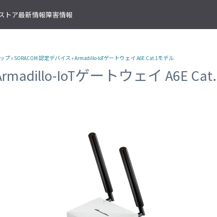
T ストア
最新情報
障害情報
クサービス
アプリケーションサービス
資料ダウンロード
ソラコムの支援を受ける
IoTストア 商品カテゴリ
資料ダウンロード一覧
株式会社ソラコム Facebook 
ップ
»
SORACOM 認定デバイス
»
Armadillo-IoTゲートウェイ A6E Cat.1モデル
IoT の基礎知識
ソラコム公式 Twitter アカウ
ットワークゲートウェイ
データ転送支援
SORACOM 導入事例集
SORACOM はじめてサポート
IoT SIM
Armadillo-IoTゲートウェイ A6E Ca
SORACOM YouTube チャンネル
SORACOM Beam
IoT プロジェクトの“壁打ち”支援
IoT活用で実現する新規収益モ
組込み通信モジュール・アン
SORACOM ユーザーグループ
ベート接続
認証サービス
プロフェッショナルサービス
資料ダウンロード一覧
USB 型通信デバイス
 Canal
SORACOM Endorse
お客様と一緒に IoT プロジェクト
企業情報
IoT ゲートウェイ・ルーター
接続
クラウドリソースアダプタ
エンジニアリングサービス
センサー内蔵 IoT デバイス
 Direct
SORACOM Funnel
デバイス開発～量産のプロセスを
IoT エッジカメラ
用線接続
クラウドファンクションアダ
 Door
SORACOM Funk
GPS トラッカー
ソラコムのサポート
スLAN接続
データ収集・蓄積
IoT パッケージソリューション
 Gate
SORACOM Harvest
IoT ボタン
サポートプラン
トラフィック処理
デバイス管理
IoT 開発ボード
診断機能
 Junction
SORACOM Inventory
クラウド型カメラ「ソラカメ
監査ログ
マンドリモートアクセス
セキュアプロビジョニング
IoT 学習書籍
 Napter
SORACOM Krypton
マンドパケットキャプチャ
ダッシュボード作成/共有