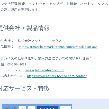
コンテナ管理機能、ソフトウェアアップデート機能、ネットワークマネ
性の高い運用を実現します。
提供会社・製品情報
提供会社： 株式会社アットマークテクノ
製品情報：
https://armadillo.atmark-techno.com/armadillo-iot-a6e
本デバイスの仕様や価格、購入方法についての問い合わせ先：
話 03-5904-8031
メールアドレス
sales@atmark-techno.com
問い合わせ先URL
https://www.atmark-techno.com/contact
対応サービス・特徴
2G
3G
LTE (Cat.1以上)
LTE-M