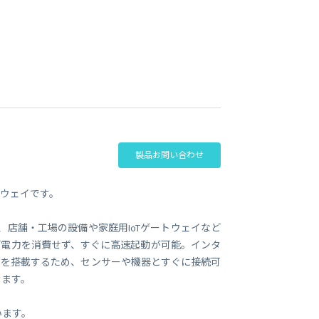
ビジネス支援
SMS 送信サービス
Soracom Cloud SMS Delivery
多要素認証サービス
Soracom Cloud MFA
ョンビルダ
実証実験(Technology preview)
衛星メッセージングサービス
RFID 実証実験
製品お問い合わせ
ゲートウェイです。
ルで、店舗・工場の設備や家庭用IoTゲートウェイなど
ど電力を消費せず、すぐに高速起動が可能。インタ
DO）を搭載するため、センサーや機器とすぐに接続可
きます。
ています。