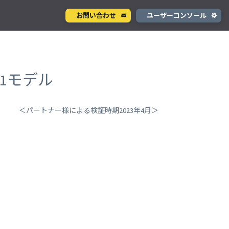
お問い合わせ
ユーザーコンソール
クラウド型カメラサービス
ページ
ント
ソラカメ
t.1モデル
手軽に始められるクラウド型カメラ
デル
テナ
を推進
＜パートナー様による検証時期2023年4月＞
生成 AI サービス
支援
Wisora
プタ
業務支援のための生成 AI ボットサービス
コンシューマサービス
グローバルeSIMデータ通信サービス
」
Soracom Mobile