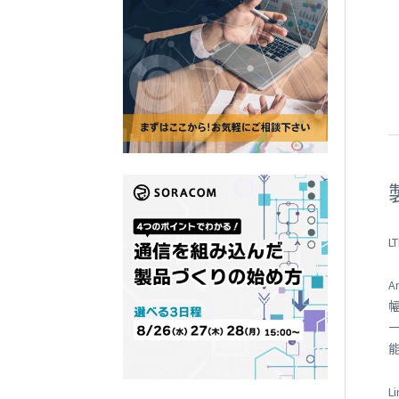
SORACOM
LTE-M Button Plus
接点端子付き IoT ボタン
L
L