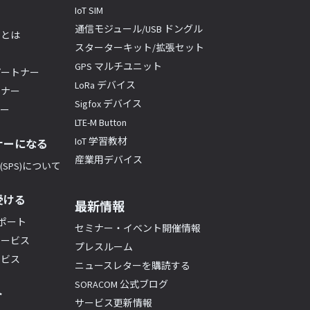
IoT SIM
通信モジュール/USB ドングル
ーとは
スターターキット/拡張セット
GPS マルチユニット
パートナー
LoRa デバイス
トナー
Sigfox デバイス
ナー
LTE-M Button
IoT 学習教材
ナーになる
産業用デバイス
SPS)について
受ける
最新情報
サポート
セミナー・イベント開催情報
サービス
プレスルーム
ービス
ニュースレターを購読する
SORACOM 公式ブログ
ト
サービス更新情報