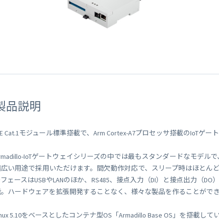
 Peek
SORACOM Lagoon
インラインプロセッシング
SORACOM Orbit
メディア転送
SORACOM Relay
ローコード IoT アプリケーシ
ー
SORACOM Flux
データ分析基盤
SORACOM Query
製品説明
TE Cat.1モジュール標準搭載で、Arm Cortex-A7プロセッサ搭載のIoT
Armadillo-IoTゲートウェイシリーズの中では最もスタンダードなモデ
幅広い用途で採用いただけます。間欠動作対応で、スリープ時はほとん
ーフェースはUSBやLANのほか、RS485、接点入力（DI）と接点出力（
能。ハードウェアを拡張開発することなく、様々な製品を作ることがで
inux 5.10をベースとしたコンテナ型OS「Armadillo Base OS」を搭載し