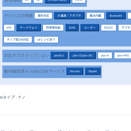
通信規格
デバイスの特徴
海外対応
AC電源／アダプタ
電池内蔵
Bluetooth
GPS
ゲートウェイ
耐環境性能
RJ45
ルーター
RS232C
サブギ
チップ型SIM対応
IoTレシピあり
対応サブスクリプション
plan01s
plan-D/plan-DU
plan-K
plan-KM1
動作確認済み SORACOM サービス
Harvest
Napter
IMタイプ : ナノ