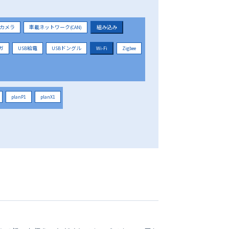
カメラ
車載ネットワーク(CAN)
組み込み
ガ
USB給電
USBドングル
Wi-Fi
Zigbee
planP1
planX1