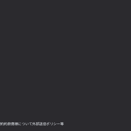
契約約款
商標について
外部送信ポリシー等