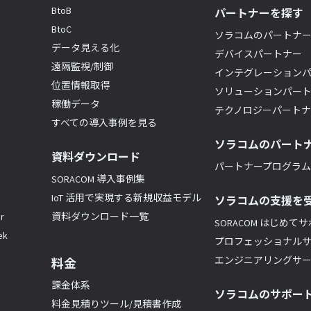
BtoB
パートナーを探す
BtoC
ソラコムのパートナ
データ見える化
デバイスパートナー
遠隔監視/制御
インテグレーション
位置情報取得
ソリューションパー
稼働データ
テクノロジーパート
すべての導入事例を見る
ソラコムのパート
資料ダウンロード
パートナープログラム(
SORACOM 導入事例集
IoT 活用で実現する新規収益モデル
ソラコムの支援を
r
資料ダウンロード一覧
SORACOM はじめて
k
プロフェッショナル
エンジニアリングサ
料金
課金体系
ソラコムのサポー
料金見積りツール/見積書作成