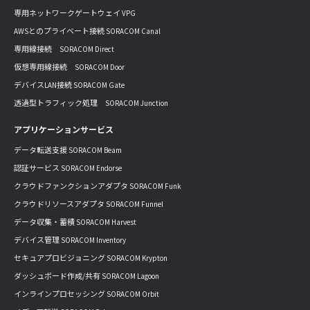
専用ネットワークゲートウェイ VPG
AWSとのプライベート接続 SORACOM Canal
専用線接続 SORACOM Direct
仮想専用線接続 SORACOM Door
デバイスLAN接続 SORACOM Gate
透過型トラフィック処理 SORACOM Junction
アプリケーションサービス
データ転送支援 SORACOM Beam
認証サービス SORACOM Endorse
クラウドファンクションアダプタ SORACOM Funk
クラウドリソースアダプタ SORACOM Funnel
データ収集・蓄積 SORACOM Harvest
デバイス管理 SORACOM Inventory
セキュアプロビジョニング SORACOM Krypton
ダッシュボード作成/共有 SORACOM Lagoon
インラインプロセッシング SORACOM Orbit