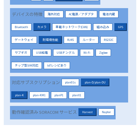
デバイスの特徴
海外対応
AC電源／アダプタ
電池内蔵
Bluetooth
カメラ
車載ネットワーク(CAN)
組み込み
GPS
ゲートウェイ
耐環境性能
RJ45
ルーター
RS232C
サブギガ
USB給電
USBドングル
Wi-Fi
Zigbee
チップ型SIM対応
IoTレシピあり
対応サブスクリプション
plan01s
plan-D/plan-DU
plan-K
plan-KM1
planP1
planX1
動作確認済み SORACOM サービス
Harvest
Napter