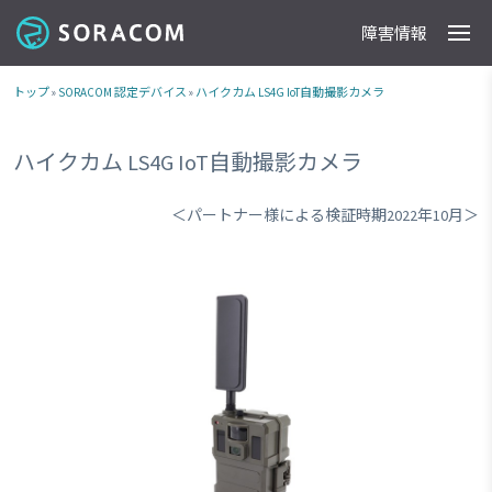
障害情報
製品
事例
料金
ドキュメント
導入支援
IoTストア
最新情報
トップ
»
SORACOM 認定デバイス
»
ハイクカム LS4G IoT自動撮影カメラ
ハイクカム LS4G IoT自動撮影カメラ
＜パートナー様による検証時期2022年10月＞