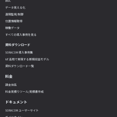
BtoC
データ見える化
遠隔監視/制御
位置情報取得
稼働データ
すべての導入事例を見る
資料ダウンロード
SORACOM 導入事例集
IoT 活用で実現する新規収益モデル
資料ダウンロード一覧
料金
課金体系
料金見積りツール/見積書作成
ドキュメント
SORACOM ユーザーサイト