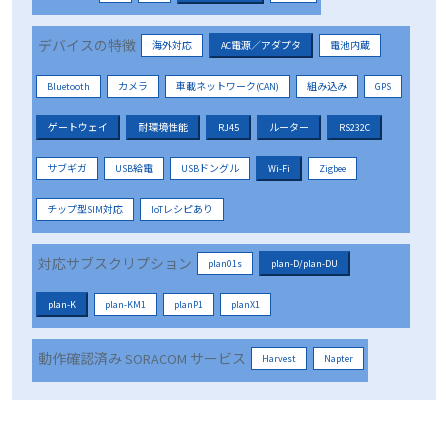
デバイスの特徴
海外対応
AC電源／アダプタ
電池内蔵
Bluetooth
カメラ
車載ネットワーク(CAN)
組み込み
GPS
ゲートウェイ
耐環境性能
RJ45
ルーター
RS232C
サブギガ
USB給電
USBドングル
Wi-Fi
Zigbee
チップ型SIM対応
IoTレシピあり
対応サブスクリプション
plan01s
plan-D/plan-DU
plan-K
plan-KM1
planP1
planX1
動作確認済み SORACOM サービス
Harvest
Napter