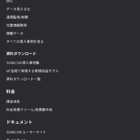
BtoC
データ見える化
遠隔監視/制御
位置情報取得
稼働データ
すべての導入事例を見る
資料ダウンロード
SORACOM 導入事例集
IoT 活用で実現する新規収益モデル
資料ダウンロード一覧
料金
課金体系
料金見積りツール/見積書作成
ドキュメント
SORACOM ユーザーサイト