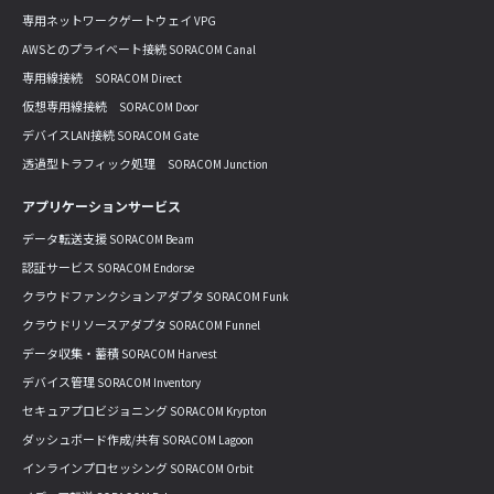
専用ネットワークゲートウェイ VPG
AWSとのプライベート接続 SORACOM Canal
専用線接続 SORACOM Direct
仮想専用線接続 SORACOM Door
デバイスLAN接続 SORACOM Gate
透過型トラフィック処理 SORACOM Junction
アプリケーションサービス
データ転送支援 SORACOM Beam
認証サービス SORACOM Endorse
クラウドファンクションアダプタ SORACOM Funk
クラウドリソースアダプタ SORACOM Funnel
データ収集・蓄積 SORACOM Harvest
デバイス管理 SORACOM Inventory
セキュアプロビジョニング SORACOM Krypton
ダッシュボード作成/共有 SORACOM Lagoon
インラインプロセッシング SORACOM Orbit