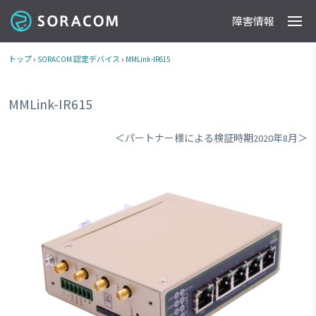
障害情報
製品
事例
料金
ドキュメント
導入支援
IoTストア
最新情報
トップ
»
SORACOM 認定デバイス
»
MMLink-IR615
MMLink-IR615
＜パートナー様による検証時期2020年8月＞