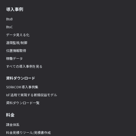
導入事例
BtoB
BtoC
データ見える化
遠隔監視/制御
位置情報取得
稼働データ
すべての導入事例を見る
資料ダウンロード
SORACOM 導入事例集
IoT 活用で実現する新規収益モデル
資料ダウンロード一覧
料金
課金体系
料金見積りツール/見積書作成