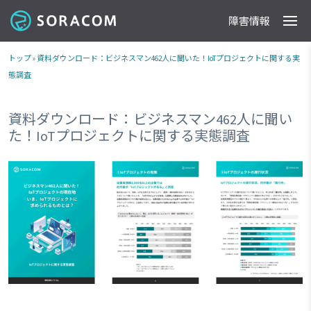
障害情報
製品
事例
料金
ドキュメント
導入支援
IoTストア
最新情報
トップ
»
資料ダウンロード：ビジネスマン462人に聞いた！IoTプロジェクトに関する実
態調査
資料ダウンロード：ビジネスマン462人に聞い
た！IoTプロジェクトに関する実態調査