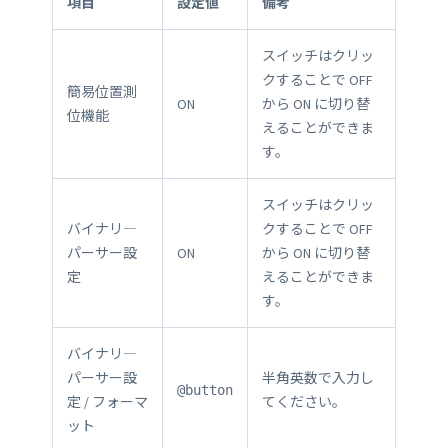
項目
設定値
備考
スイッチはクリッ
クすることで OFF
簡易位置測
ON
から ON に切り替
位機能
えることができま
す。
スイッチはクリッ
バイナリ―
クすることで OFF
パーサー設
ON
から ON に切り替
定
えることができま
す。
バイナリ―
パーサー設
半角英数で入力し
@button
定 / フォーマ
てください。
ット