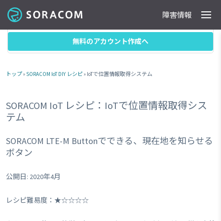
障害情報
製品
事例
料金
ドキュメント
導入支援
IoTストア
最新情報
目次
無料のアカウント作成へ
トップ
»
SORACOM IoT DIY レシピ
» IoTで位置情報取得システム
SORACOM IoT レシピ：IoTで位置情報取得シス
テム
SORACOM LTE-M Buttonでできる、現在地を知らせる
ボタン
公開日: 2020年4月
レシピ難易度：★☆☆☆☆