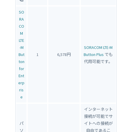
SO
RA
CO
M
LTE
-M
SORACOM LTE-M
But
1
6,578円
Button Plus
でも
ton
代用可能です。
for
Ent
erp
ris
e
インターネット
接続が可能でサ
パ
イトへの接続が
ソ
自由であるこ