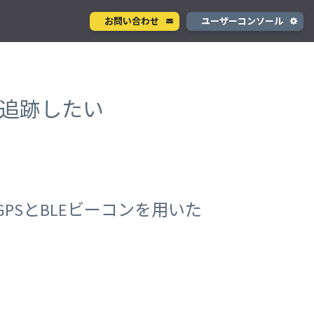
お問い合わせ
ユーザーコンソール
クラウド型カメラサービス
ページ
ント
ソラカメ
物を追跡したい
手軽に始められるクラウド型カメラ
デル
テナ
を推進
生成 AI サービス
支援
Wisora
プタ
業務支援のための生成 AI ボットサービス
で、GPSとBLEビーコンを用いた
コンシューマサービス
グローバルeSIMデータ通信サービス
」
Soracom Mobile