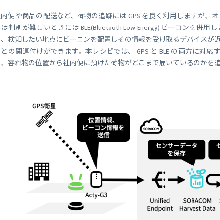
 Peek
SORACOM Lagoon
インラインプロセッシング
社内便や商品の配送など、荷物の追跡には GPS を良く利用しますが、オ
SORACOM Orbit
は判別が難しいときには BLE(Bluetooth Low Energy) ビー
メディア転送
め、検知したい地点にビーコンを配置しその情報を受け取るデバイスが
SORACOM Relay
との関連付けができます。本レシピでは、 GPS と BLE の両方に対応する A
ローコード IoT アプリケーシ
ー
し、容れ物の位置から社内便に預けた荷物がどこまで届いているのかを追跡す
SORACOM Flux
データ分析基盤
SORACOM Query