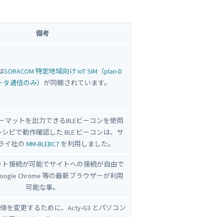
備考
は
SORACOM 特定地域向け IoT SIM（plan-D
 データ通信のみ）
が同梱されています。
nフォーマットを出力できるBLEビーコンを使用
シピで動作確認した BLE ビーコンは、サ
ライ社の
MM-BLEBC7
を利用しました。
ット接続が可能でサイトへの接続が自由で
ogle Chrome 等の最新ブラウザーが利用
可能な事。
を変更するために、Acty-G3 とパソコン