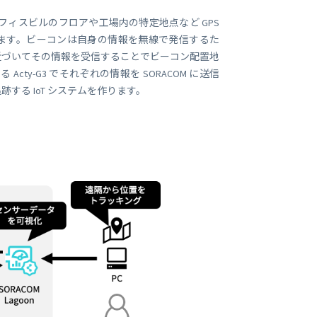
ビジネス支援
フィスビルのフロアや工場内の特定地点など GPS
SMS 送信サービス
コンを併用します。ビーコンは自身の情報を無線で発信するた
Soracom Cloud SMS Delivery
近づいてその情報を受信することでビーコン配置地
多要素認証サービス
Soracom Cloud MFA
cty-G3 でそれぞれの情報を SORACOM に送信
ョンビルダ
る IoT システムを作ります。
実証実験(Technology preview)
衛星メッセージングサービス
RFID 実証実験