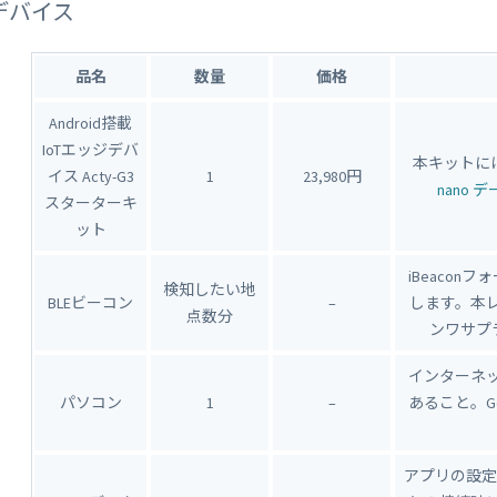
デバイス
品名
数量
価格
Android搭載
IoTエッジデバ
本キットに
イス Acty-G3
1
23,980円
nano
スターターキ
ット
iBeaco
検知したい地
BLEビーコン
–
します。本レ
点数分
ンワサプ
インターネ
パソコン
1
–
あること。Go
アプリの設定値