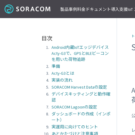
製品
事例
料金
ドキュメント
導入支援
Io
コネクティビティ
導入事例
パートナーの支援を受ける
IoT ストア
ネットワー
課金体系
SORACOM ユーザーサイト
セミナー・イベント開催情報
ト
目次
料金見積りツール/見積書作成
ガイドライン
プレスルーム
SORACOM Air for セルラー
B to B
ソラコムのパートナーとは
SORACOM IoT ストア
専用ネ
Android内蔵IoTエッジデバイス
前払いクーポン
リファレンスアーキテクチャ
ニュースレターを購読する
VPG
セキュアリンクサービス
B to C
デバイスパートナー
IoT レシピ
Acty-G3で、GPSとBLEビーコン
請求書払いのご申請
IoTレシピ
SORACOM 公式ブログ
プライ
SORACOM Arc
データ見える化
インテグレーションパートナー
ご注文方法
を用いた荷物追跡
SORACOM
サービス更新情報
遠隔監視/制御
ソリューションパートナー
配送について
準備
専用線
SORACOM Status Dashboard
位置情報取得
テクノロジーパートナー
見積書作成
Acty-G3とは
SORACOM
デバイス
稼働データ
実装の流れ
仮想専
SORACOM 認定デバイス
SORACOM
SORACOM Harvest Dataの設定
すべての導入事例を見る
ソラコムのパートナーになる
おすすめの IoT デバイス
動作確認済みモジュール一覧
デバイ
デバイスキッティングと動作確
SORACOM
認
パートナープログラムについて
ビーコン対応 GPS トラッカー GW
透過型
SORACOM Lagoonの設定
1台で GPS と BLE ゲートウェイの2役
SORACOM
ダッシュボードの作成（インポ
GPS マルチユニット
公
オンデ
ート）
おてがる可視化デバイス
SORACOM
実運用に向けてのヒント
LTE-M Button for Enterprise
オンデ
クラウド接続 IoT ボタン
あとかたづけと注意事項