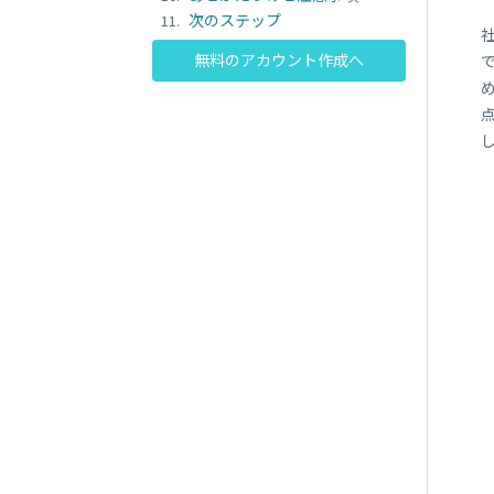
SORACOM
LTE-M Button Plus
次のステップ
接点端子付き IoT ボタン
無料のアカウント作成へ
で
点