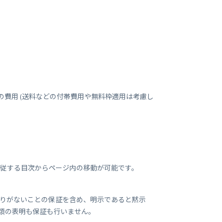
概ねの費用 (送料などの付帯費用や無料枠適用は考慮し
追従する目次からページ内の移動が可能です。
りがないことの保証を含め、明示であると黙示
類の表明も保証も行いません。