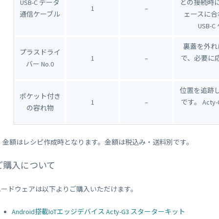
USB-C データ
との接続時に
1
–
通信ケーブル
ェースに合わせて
USB
裏蓋を外れ
プラスドライ
1
–
で、必要に応
バー No.0
位置を追跡
ポケット付き
1
–
です。 Ac
の容れ物
※ 金額はレシピ作成時となります。金額は税込み・送料別です。
ご購入について
ハードウェアは以下よりご購入いただけます。
Android搭載IoTエッジデバイス Acty-G3 スターターキット