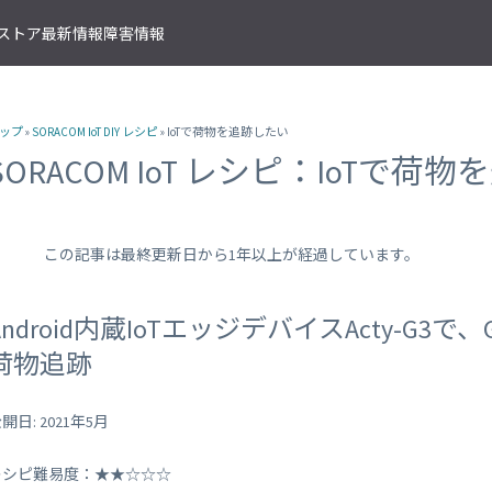
T ストア
最新情報
障害情報
クサービス
アプリケーションサービス
資料ダウンロード
ソラコムの支援を受ける
IoTストア 商品カテゴリ
資料ダウンロード一覧
株式会社ソラコム Facebook 
ップ
»
SORACOM IoT DIY レシピ
» IoTで荷物を追跡したい
IoT の基礎知識
ソラコム公式 Twitter アカウ
ットワークゲートウェイ
データ転送支援
SORACOM 導入事例集
SORACOM はじめてサポート
IoT SIM
SORACOM IoT レシピ：IoTで荷
SORACOM YouTube チャンネル
SORACOM Beam
IoT プロジェクトの“壁打ち”支援
IoT活用で実現する新規収益モ
組込み通信モジュール・アン
SORACOM ユーザーグループ
ベート接続
認証サービス
プロフェッショナルサービス
資料ダウンロード一覧
USB 型通信デバイス
 Canal
SORACOM Endorse
お客様と一緒に IoT プロジェクト
企業情報
IoT ゲートウェイ・ルーター
接続
クラウドリソースアダプタ
エンジニアリングサービス
この記事は最終更新日から1年以上が経過しています。
センサー内蔵 IoT デバイス
 Direct
SORACOM Funnel
デバイス開発～量産のプロセスを
IoT エッジカメラ
用線接続
クラウドファンクションアダ
 Door
SORACOM Funk
GPS トラッカー
Android内蔵IoTエッジデバイスActy-G3
ソラコムのサポート
スLAN接続
データ収集・蓄積
IoT パッケージソリューション
荷物追跡
 Gate
SORACOM Harvest
IoT ボタン
サポートプラン
トラフィック処理
デバイス管理
IoT 開発ボード
診断機能
 Junction
SORACOM Inventory
開日: 2021年5月
クラウド型カメラ「ソラカメ
監査ログ
マンドリモートアクセス
セキュアプロビジョニング
IoT 学習書籍
 Napter
SORACOM Krypton
マンドパケットキャプチャ
レシピ難易度：★★☆☆☆
ダッシュボード作成/共有