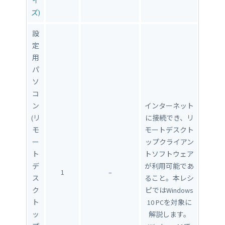
イ
ズ)
設
定
用
パ
ソ
コ
ン
インターネット
(リ
に接続でき、リ
モ
モートデスクト
ー
ップクライアン
ト
トソフトウェア
デ
が利用可能であ
1
–
ス
ること。本レシ
ク
ピではWindows
ト
10 PCを対象に
ッ
解説します。