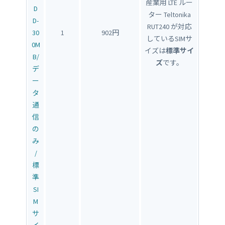
産業用 LTE ルー
D
ター Teltonika
D-
RUT240 が対応
30
1
902円
しているSIMサ
0M
イズは
標準サイ
B/
ズ
です。
デ
ー
タ
通
信
の
み
/
標
準
SI
M
サ