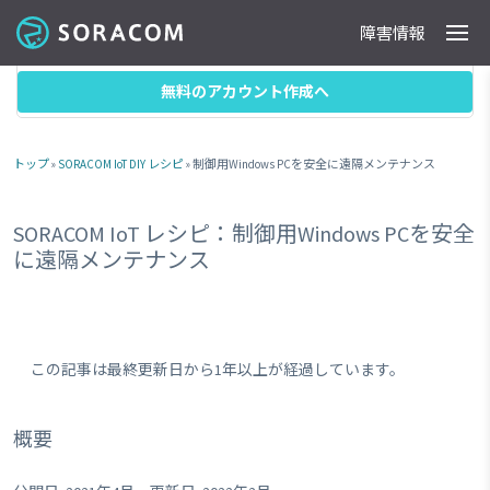
障害情報
製品
事例
料金
ドキュメント
導入支援
IoTストア
最新情報
目次
無料のアカウント作成へ
トップ
»
SORACOM IoT DIY レシピ
» 制御用Windows PCを安全に遠隔メンテナンス
SORACOM IoT レシピ：制御用Windows PCを安全
に遠隔メンテナンス
この記事は最終更新日から1年以上が経過しています。
概要