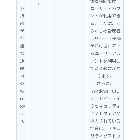
ー
理者権限を持つ
1
–
ト
ユーザーアカウ
接
ントが利用でき
続
る、または、あ
が
らかじめ管理者
可
にリモート接続
能
が許可されてい
な
るユーザーアカ
遠
ウントを利用し
隔
ている必要があ
地
ります。
の
さらに、
Wi
Windows PCに
nd
サードパーティ
ow
のセキュリティ
s
ソフトウェアが
PC
導入されている
場合は、セキュ
リティソフトウ