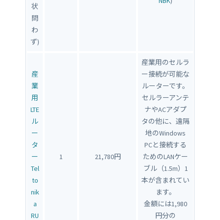
NBK
)
状
問
わ
ず)
産業用のセルラ
産
ー接続が可能な
業
ルーターです。
用
セルラーアンテ
LTE
ナやACアダプ
ル
タの他に、遠隔
ー
地のWindows
タ
PCと接続する
ー
1
21,780円
ためのLANケー
Tel
ブル（1.5m）1
to
本が含まれてい
nik
ます。
a
金額には1,980
RU
円分の