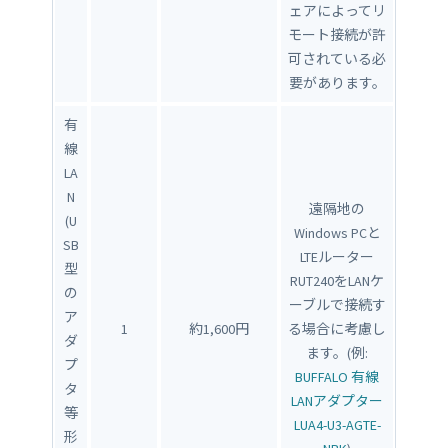
ェアによってリ
モート接続が許
可されている必
要があります。
有
線
LA
N
遠隔地の
(U
Windows PCと
SB
LTEルーター
型
RUT240をLANケ
の
ーブルで接続す
ア
1
約1,600円
る場合に考慮し
ダ
ます。(例:
プ
BUFFALO 有線
タ
LANアダプター
等
LUA4-U3-AGTE-
形