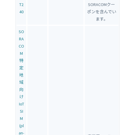
T2
SORACOMクー
40
ポンを含んでい
ます。
SO
RA
CO
M
特
定
地
域
向
け
IoT
SI
M
(pl
an-