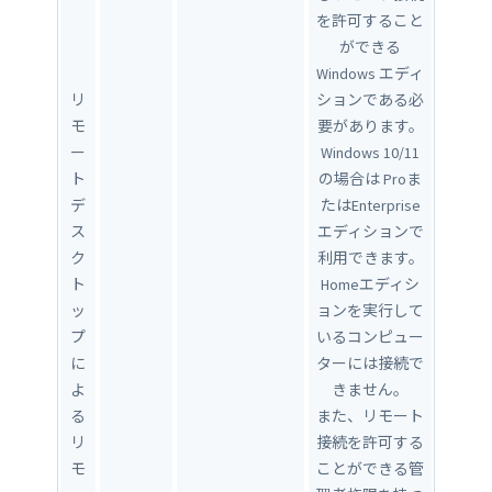
を許可すること
ができる
Windows エディ
リ
ションである必
モ
要があります。
ー
Windows 10/11
ト
の場合は Proま
デ
たはEnterprise
ス
エディションで
ク
利用できます。
ト
Homeエディシ
ッ
ョンを実行して
プ
いるコンピュー
に
ターには接続で
よ
きません。
る
また、リモート
リ
接続を許可する
モ
ことができる管