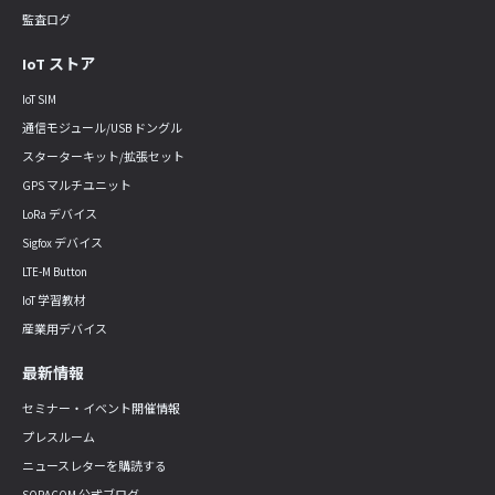
監査ログ
IoT ストア
IoT SIM
通信モジュール/USB ドングル
スターターキット/拡張セット
GPS マルチユニット
LoRa デバイス
Sigfox デバイス
LTE-M Button
IoT 学習教材
産業用デバイス
最新情報
セミナー・イベント開催情報
プレスルーム
ニュースレターを購読する
SORACOM 公式ブログ