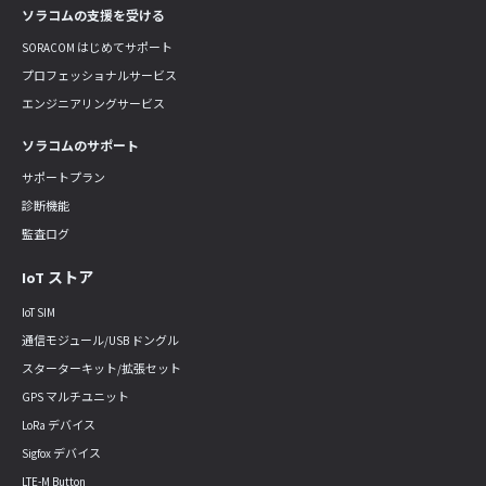
ソラコムの支援を受ける
SORACOM はじめてサポート
プロフェッショナルサービス
エンジニアリングサービス
ソラコムのサポート
サポートプラン
診断機能
監査ログ
IoT ストア
IoT SIM
通信モジュール/USB ドングル
スターターキット/拡張セット
GPS マルチユニット
LoRa デバイス
Sigfox デバイス
LTE-M Button