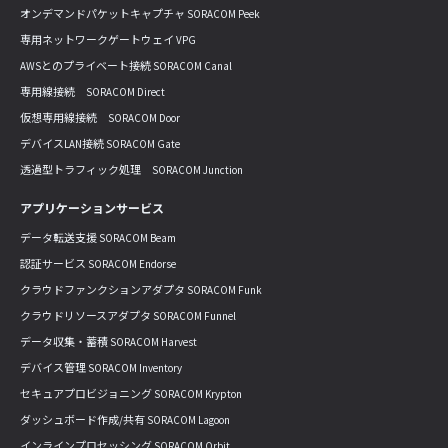
オンデマンドパケットキャプチャ SORACOM Peek
専用ネットワークゲートウェイ VPG
AWSとのプライベート接続 SORACOM Canal
専用線接続 SORACOM Direct
仮想専用線接続 SORACOM Door
デバイスLAN接続 SORACOM Gate
透過型トラフィック処理 SORACOM Junction
アプリケーションサービス
データ転送支援 SORACOM Beam
認証サービス SORACOM Endorse
クラウドファンクションアダプタ SORACOM Funk
クラウドリソースアダプタ SORACOM Funnel
データ収集・蓄積 SORACOM Harvest
デバイス管理 SORACOM Inventory
セキュアプロビジョニング SORACOM Krypton
ダッシュボード作成/共有 SORACOM Lagoon
インラインプロセッシング SORACOM Orbit