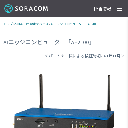
障害情報
製品
事例
料金
ドキュメント
導入支援
IoTストア
最新情報
トップ
»
SORACOM 認定デバイス
»
AIエッジコンピューター「AE2100」
AIエッジコンピューター「AE2100」
＜パートナー様による検証時期2021年11月＞