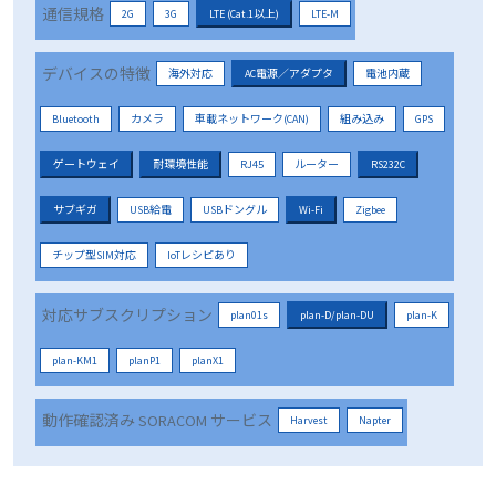
通信規格
2G
3G
LTE (Cat.1以上)
LTE-M
デバイスの特徴
海外対応
AC電源／アダプタ
電池内蔵
Bluetooth
カメラ
車載ネットワーク(CAN)
組み込み
GPS
ゲートウェイ
耐環境性能
RJ45
ルーター
RS232C
サブギガ
USB給電
USBドングル
Wi-Fi
Zigbee
チップ型SIM対応
IoTレシピあり
対応サブスクリプション
plan01s
plan-D/plan-DU
plan-K
plan-KM1
planP1
planX1
動作確認済み SORACOM サービス
Harvest
Napter