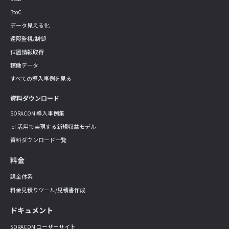
BtoC
データ見える化
遠隔監視/制御
位置情報取得
稼働データ
すべての導入事例を見る
資料ダウンロード
SORACOM 導入事例集
IoT 活用で実現する新規収益モデル
資料ダウンロード一覧
料金
課金体系
料金見積りツール/見積書作成
ドキュメント
SORACOM ユーザーサイト