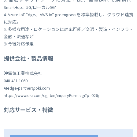
3. 幅広いネットワークに対応：LTE、無線LAN、Ethernet、
SmartHop、5G/ローカル5G*
4. Azure IoT Edge、AWS IoT greengrassを標準搭載し、クラウド連携
に対応。
5. 多様な用途・ロケーションに対応可能／交通・製造・インフラ・
金融・流通など
※今後対応予定
提供会社・製品情報
沖電気工業株式会社
048-431-1060
AIedge-partner@oki.com
https://www.oki.com/cgi-bin/inquiryForm.cgi?p=026j
対応サービス・特徴