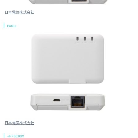
日本電気株式会社
EA01L
日本電気株式会社
+F FS030W