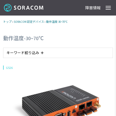
障害情報
製品
事例
料金
ドキュメント
導入支援
IoTストア
最新情報
トップ
»
SORACOM 認定デバイス
»
動作温度-30~70℃
動作温度-30~70℃
キーワード絞り込み
#USB-A
#RS232C
#RS485
#CAN
#RJ45
G526
#特定地域向けSIM（日本国内）
#デュアルSIM対応
#plan-D / plan-DU（ドコモ回線）
#海外対応
#GPS
#LTE
#Wi-Fi
#plan-K（au回線）
Clear All