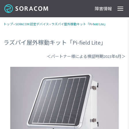
障害情報
製品
事例
料金
ドキュメント
導入支援
IoTストア
最新情報
トップ
»
SORACOM 認定デバイス
»
ラズパイ屋外稼動キット「Pi-field Lite」
ラズパイ屋外稼動キット「Pi-field Lite」
＜パートナー様による検証時期2023年6月＞