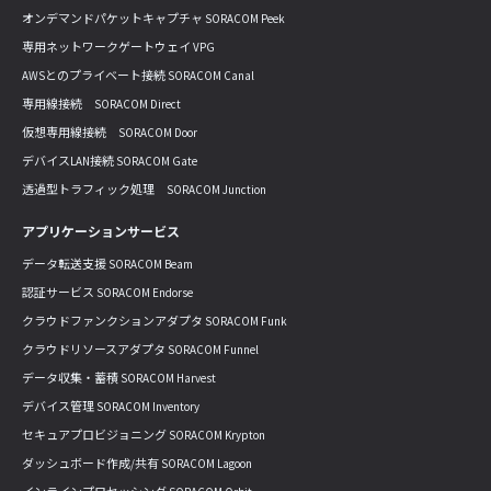
オンデマンドパケットキャプチャ SORACOM Peek
専用ネットワークゲートウェイ VPG
AWSとのプライベート接続 SORACOM Canal
専用線接続 SORACOM Direct
仮想専用線接続 SORACOM Door
デバイスLAN接続 SORACOM Gate
透過型トラフィック処理 SORACOM Junction
アプリケーションサービス
データ転送支援 SORACOM Beam
認証サービス SORACOM Endorse
クラウドファンクションアダプタ SORACOM Funk
クラウドリソースアダプタ SORACOM Funnel
データ収集・蓄積 SORACOM Harvest
デバイス管理 SORACOM Inventory
セキュアプロビジョニング SORACOM Krypton
ダッシュボード作成/共有 SORACOM Lagoon