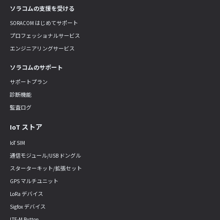
ソラコムの支援を受ける
SORACOM はじめてサポート
プロフェッショナルサービス
エンジニアリングサービス
ソラコムのサポート
サポートプラン
診断機能
監査ログ
IoT ストア
IoT SIM
通信モジュール/USB ドングル
スターターキット/拡張セット
GPS マルチユニット
LoRa デバイス
Sigfox デバイス
LTE-M Button