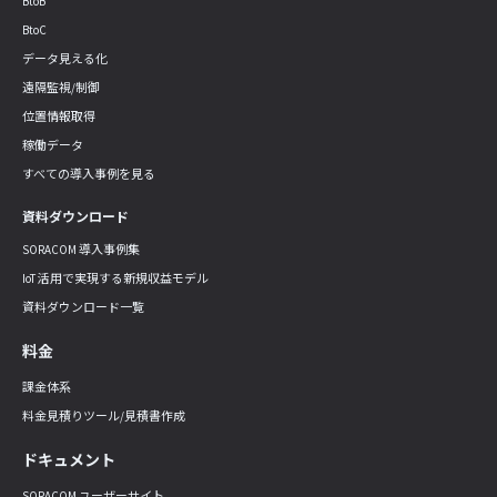
BtoB
BtoC
データ見える化
遠隔監視/制御
位置情報取得
稼働データ
すべての導入事例を見る
資料ダウンロード
SORACOM 導入事例集
IoT 活用で実現する新規収益モデル
資料ダウンロード一覧
料金
課金体系
料金見積りツール/見積書作成
ドキュメント
SORACOM ユーザーサイト