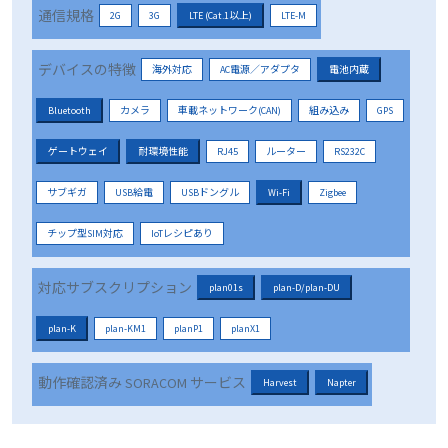
通信規格
2G
3G
LTE (Cat.1以上)
LTE-M
デバイスの特徴
海外対応
AC電源／アダプタ
電池内蔵
Bluetooth
カメラ
車載ネットワーク(CAN)
組み込み
GPS
ゲートウェイ
耐環境性能
RJ45
ルーター
RS232C
サブギガ
USB給電
USBドングル
Wi-Fi
Zigbee
チップ型SIM対応
IoTレシピあり
対応サブスクリプション
plan01s
plan-D/plan-DU
plan-K
plan-KM1
planP1
planX1
動作確認済み SORACOM サービス
Harvest
Napter