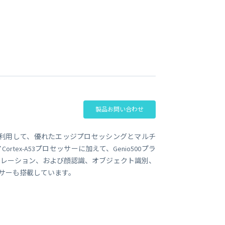
ビジネス支援
SMS 送信サービス
Soracom Cloud SMS Delivery
多要素認証サービス
Soracom Cloud MFA
ョンビルダ
実証実験(Technology preview)
衛星メッセージングサービス
RFID 実証実験
製品お問い合わせ
における機能を利用して、優れたエッジプロセッシングとマルチ
rtex-A53プロセッサーに加えて、Genio500プラ
ラレーション、および顔認識、オブジェクト識別、
ッサーも搭載しています。