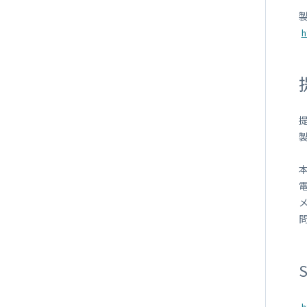
h
提
電