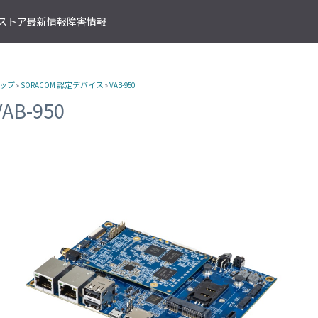
T ストア
最新情報
障害情報
クサービス
アプリケーションサービス
資料ダウンロード
ソラコムの支援を受ける
IoTストア 商品カテゴリ
資料ダウンロード一覧
株式会社ソラコム Facebook 
ップ
»
SORACOM 認定デバイス
»
VAB-950
IoT の基礎知識
ソラコム公式 Twitter アカウ
ットワークゲートウェイ
データ転送支援
SORACOM 導入事例集
SORACOM はじめてサポート
IoT SIM
VAB-950
SORACOM YouTube チャンネル
SORACOM Beam
IoT プロジェクトの“壁打ち”支援
IoT活用で実現する新規収益モ
組込み通信モジュール・アン
SORACOM ユーザーグループ
ベート接続
認証サービス
プロフェッショナルサービス
資料ダウンロード一覧
USB 型通信デバイス
 Canal
SORACOM Endorse
お客様と一緒に IoT プロジェクト
企業情報
IoT ゲートウェイ・ルーター
接続
クラウドリソースアダプタ
エンジニアリングサービス
センサー内蔵 IoT デバイス
 Direct
SORACOM Funnel
デバイス開発～量産のプロセスを
IoT エッジカメラ
用線接続
クラウドファンクションアダ
 Door
SORACOM Funk
GPS トラッカー
ソラコムのサポート
スLAN接続
データ収集・蓄積
IoT パッケージソリューション
 Gate
SORACOM Harvest
IoT ボタン
サポートプラン
トラフィック処理
デバイス管理
IoT 開発ボード
診断機能
 Junction
SORACOM Inventory
クラウド型カメラ「ソラカメ
監査ログ
マンドリモートアクセス
セキュアプロビジョニング
IoT 学習書籍
 Napter
SORACOM Krypton
マンドパケットキャプチャ
ダッシュボード作成/共有