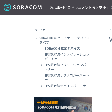
製品
事例
料金
ドキュメント
導入支援
Io
コネクティビティ
導入事例
パートナーの支援を受ける
IoT ストア
ネットワー
課金体系
SORACOM ユーザーサイト
セミナー・イベント開催情報
パートナー
ト
料金見積りツール/見積書作成
ガイドライン
プレスルーム
SORACOM Air for セルラー
B to B
ソラコムのパートナーとは
SORACOM IoT ストア
専用ネ
SORACOM のパートナー、デバイス
前払いクーポン
リファレンスアーキテクチャ
ニュースレターを購読する
VPG
セキュアリンクサービス
B to C
デバイスパートナー
IoT レシピ
を探す
請求書払いのご申請
IoTレシピ
SORACOM 公式ブログ
プライ
SORACOM Arc
データ見える化
インテグレーションパートナー
ご注文方法
SORACOM 認定デバイス
SORACOM
サービス更新情報
遠隔監視/制御
ソリューションパートナー
配送について
SPS 認定済インテグレーション
専用線
SORACOM Status Dashboard
パートナー
位置情報取得
テクノロジーパートナー
見積書作成
SORACOM
デバイス
SPS 認定済ソリューションパー
稼働データ
仮想専
トナー
SORACOM 認定デバイス
SORACOM
すべての導入事例を見る
SPS 認定済テクノロジーパート
ソラコムのパートナーになる
おすすめの IoT デバイス
動作確認済みモジュール一覧
デバイ
ナー
SORACOM
パートナープログラムについて
ビーコン対応 GPS トラッカー GW
SPS 認定済デバイスパートナー
透過型
1台で GPS と BLE ゲートウェイの2役
SORACOM
GPS マルチユニット
オンデ
おてがる可視化デバイス
SORACOM
LTE-M Button for Enterprise
オンデ
クラウド接続 IoT ボタン