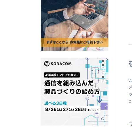
SORACOM
LTE-M Button Plus
接点端子付き IoT ボタン
V
メ