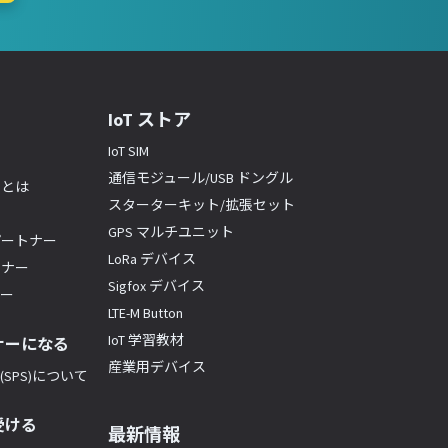
IoT ストア
IoT SIM
通信モジュール/USB ドングル
ーとは
スターターキット/拡張セット
GPS マルチユニット
パートナー
LoRa デバイス
トナー
Sigfox デバイス
ナー
LTE-M Button
IoT 学習教材
ナーになる
産業用デバイス
SPS)について
受ける
最新情報