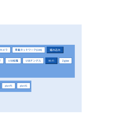
カメラ
車載ネットワーク(CAN)
組み込み
ガ
USB給電
USBドングル
Wi-Fi
Zigbee
planP1
planX1