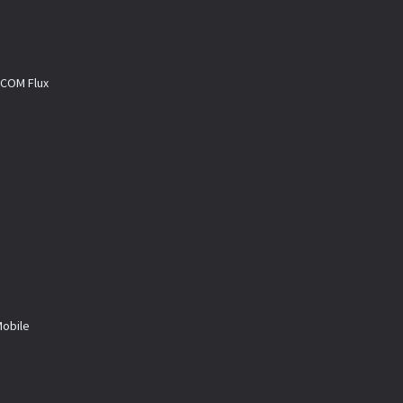
M Flux
a
bile