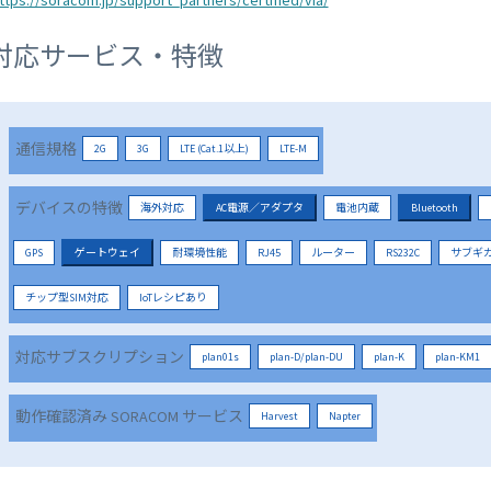
ttps://soracom.jp/support_partners/certified/via/
対応サービス・特徴
通信規格
2G
3G
LTE (Cat.1以上)
LTE-M
デバイスの特徴
海外対応
AC電源／アダプタ
電池内蔵
Bluetooth
GPS
ゲートウェイ
耐環境性能
RJ45
ルーター
RS232C
サブギ
チップ型SIM対応
IoTレシピあり
対応サブスクリプション
plan01s
plan-D/plan-DU
plan-K
plan-KM1
動作確認済み SORACOM サービス
Harvest
Napter