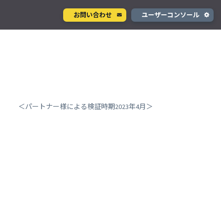
お問い合わせ
ユーザーコンソール
クラウド型カメラサービス
ページ
ント
ソラカメ
手軽に始められるクラウド型カメラ
デル
テナ
を推進
＜パートナー様による検証時期2023年4月＞
生成 AI サービス
支援
Wisora
プタ
業務支援のための生成 AI ボットサービス
コンシューマサービス
グローバルeSIMデータ通信サービス
」
Soracom Mobile