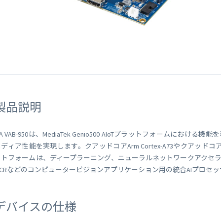
 Peek
SORACOM Lagoon
インラインプロセッシング
SORACOM Orbit
メディア転送
SORACOM Relay
ローコード IoT アプリケーシ
ー
SORACOM Flux
データ分析基盤
SORACOM Query
製品説明
IA VAB-950は、MediaTek Genio500 AIoTプラットフォーム
ディア性能を実現します。クアッドコアArm Cortex-A73やクアッドコアCo
ットフォームは、ディープラーニング、ニューラルネットワークアクセ
OCRなどのコンピュータービジョンアプリケーション用の統合AIプロセ
デバイスの仕様