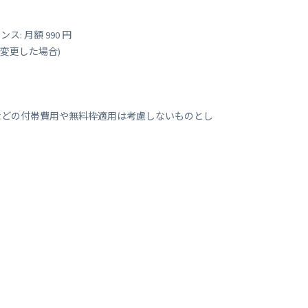
センス: 月額 990 円
値を変更した場合)
(送料などの付帯費用や無料枠適用は考慮しないものとし