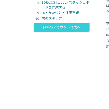
SORACOM
SORACOM Lagoon でダッシュボ
LTE-M Button Plus
ードを作成する
接点端子付き IoT ボタン
あとかたづけと注意事項
次のステップ
本
無料のアカウント作成へ
H
タ