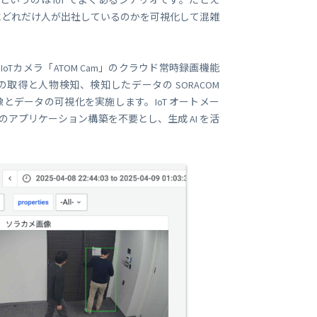
うのは IoT でよくあるシナリオです。たとえ
ビジネス支援
にどれだけ人が出社しているのかを可視化して混雑
SMS 送信サービス
Soracom Cloud SMS Delivery
多要素認証サービス
 対応のIoTカメラ「ATOM Cam」のクラウド常時録画機能
Soracom Cloud MFA
ョンビルダ
画の取得と人物検知、検知したデータの SORACOM
よる画像とデータの可視化を実施します。IoT オートメー
実証実験(Technology preview)
上でのアプリケーション構築を不要とし、生成 AI を活
衛星メッセージングサービス
RFID 実証実験