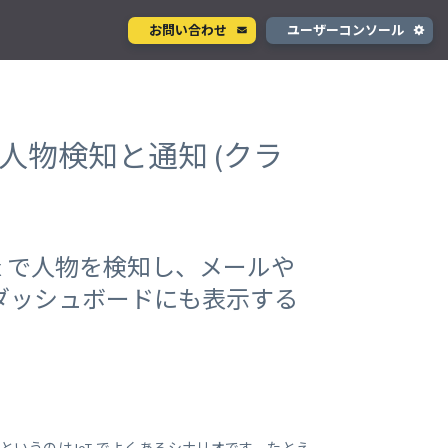
お問い合わせ
ユーザーコンソール
クラウド型カメラサービス
ページ
)
ント
ソラカメ
ラで人物検知と通知 (クラ
手軽に始められるクラウド型カメラ
デル
テナ
を推進
生成 AI サービス
支援
Wisora
lux で人物を検知し、メールや
プタ
業務支援のための生成 AI ボットサービス
n でダッシュボードにも表示する
コンシューマサービス
グローバルeSIMデータ通信サービス
」
Soracom Mobile