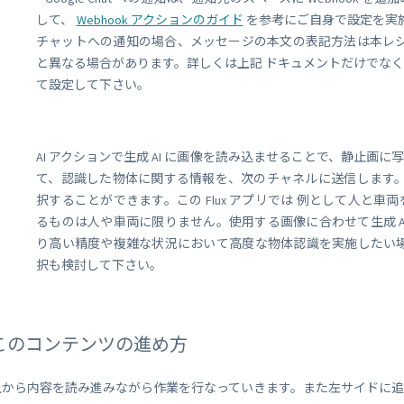
して、
Webhook アクションのガイド
を参考にご自身で設定を実
チャットへの通知の場合、メッセージの本文の表記方法は本レシピで実
と異なる場合があります。詳しくは上記 ドキュメントだけでな
て設定して下さい。
AI アクションで生成 AI に画像を読み込ませることで、静止
て、認識した物体に関する情報を、次のチャネルに送信します。AI
択することができます。この Flux アプリでは 例として人と
るものは人や車両に限りません。使用する画像に合わせて生成 AI
り高い精度や複雑な状況において高度な物体認識を実施したい場合
択も検討して下さい。
このコンテンツの進め方
上から内容を読み進みながら作業を行なっていきます。また左サイドに