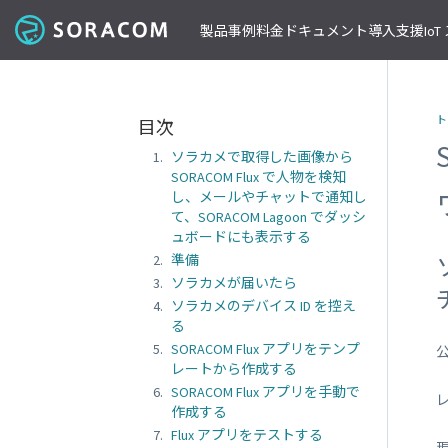
製品
事例
料金
ドキュメント
導入支援
Io
コネクティビティ
導入事例
パートナーの支援を受ける
IoT ストア
ネットワー
課金体系
SORACOM ユーザーサイト
セミナー・イベント開催情報
ト
目次
料金見積りツール/見積書作成
ガイドライン
プレスルーム
SORACOM Air for セルラー
B to B
ソラコムのパートナーとは
SORACOM IoT ストア
専用ネ
ソラカメで取得した画像から
前払いクーポン
リファレンスアーキテクチャ
ニュースレターを購読する
VPG
セキュアリンクサービス
B to C
デバイスパートナー
IoT レシピ
SORACOM Flux で人物を検知
請求書払いのご申請
IoTレシピ
SORACOM 公式ブログ
プライ
SORACOM Arc
データ見える化
インテグレーションパートナー
ご注文方法
し、メールやチャットで通知し
SORACOM
サービス更新情報
て、SORACOM Lagoon でダッシ
遠隔監視/制御
ソリューションパートナー
配送について
専用線
SORACOM Status Dashboard
ュボードにも表示する
位置情報取得
テクノロジーパートナー
見積書作成
SORACOM
デバイス
準備
稼働データ
仮想専
ソラカメが届いたら
SORACOM 認定デバイス
SORACOM
すべての導入事例を見る
ソラコムのパートナーになる
おすすめの IoT デバイス
ソラカメのデバイス ID を控え
動作確認済みモジュール一覧
デバイ
る
SORACOM
パートナープログラムについて
ビーコン対応 GPS トラッカー GW
SORACOM Flux アプリをテンプ
透過型
公
1台で GPS と BLE ゲートウェイの2役
レートから作成する
SORACOM
GPS マルチユニット
オンデ
SORACOM Flux アプリを手動で
おてがる可視化デバイス
SORACOM
作成する
LTE-M Button for Enterprise
オンデ
Flux アプリをテストする
クラウド接続 IoT ボタン