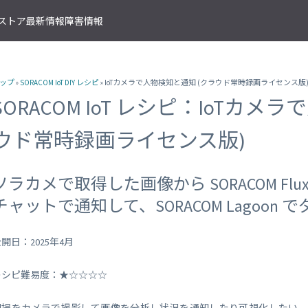
T ストア
最新情報
障害情報
クサービス
アプリケーションサービス
資料ダウンロード
ソラコムの支援を受ける
IoTストア 商品カテゴリ
資料ダウンロード一覧
株式会社ソラコム Facebook 
ップ
»
SORACOM IoT DIY レシピ
» IoTカメラで人物検知と通知 (クラウド常時録画ライセンス版
IoT の基礎知識
ソラコム公式 Twitter アカウ
ットワークゲートウェイ
データ転送支援
SORACOM 導入事例集
SORACOM はじめてサポート
IoT SIM
SORACOM IoT レシピ：IoTカメ
SORACOM YouTube チャンネル
SORACOM Beam
IoT プロジェクトの“壁打ち”支援
IoT活用で実現する新規収益モ
組込み通信モジュール・アン
SORACOM ユーザーグループ
ベート接続
認証サービス
プロフェッショナルサービス
資料ダウンロード一覧
USB 型通信デバイス
ウド常時録画ライセンス版)
 Canal
SORACOM Endorse
お客様と一緒に IoT プロジェクト
企業情報
IoT ゲートウェイ・ルーター
接続
クラウドリソースアダプタ
エンジニアリングサービス
センサー内蔵 IoT デバイス
 Direct
SORACOM Funnel
デバイス開発～量産のプロセスを
ソラカメで取得した画像から SORACOM F
IoT エッジカメラ
用線接続
クラウドファンクションアダ
 Door
SORACOM Funk
GPS トラッカー
チャットで通知して、SORACOM Lagoo
ソラコムのサポート
スLAN接続
データ収集・蓄積
IoT パッケージソリューション
 Gate
SORACOM Harvest
IoT ボタン
サポートプラン
トラフィック処理
デバイス管理
開日：2025年4月
IoT 開発ボード
診断機能
 Junction
SORACOM Inventory
クラウド型カメラ「ソラカメ
監査ログ
マンドリモートアクセス
セキュアプロビジョニング
レシピ難易度：★☆☆☆☆
IoT 学習書籍
 Napter
SORACOM Krypton
マンドパケットキャプチャ
ダッシュボード作成/共有