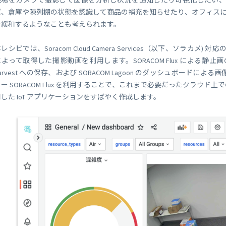
現場をカメラで撮影して画像を分析し状況を通知したり可視化したい、とい
 Peek
SORACOM Lagoon
ば、倉庫や陳列棚の状態を認識して商品の補充を知らせたり、オフィス
インラインプロセッシング
SORACOM Orbit
を緩和するようなことも考えられます。
メディア転送
SORACOM Relay
レシピでは、Soracom Cloud Camera Services（以下、ソラカメ)
ローコード IoT アプリケーシ
によって取得した撮影動画を利用します。SORACOM Flux による静止
ー
SORACOM Flux
arvest への保存、および SORACOM Lagoon のダッシュボードに
データ分析基盤
ー SORACOM Flux を利用することで、これまで必要だったクラウド
SORACOM Query
用した IoT アプリケーションをすばやく作成します。