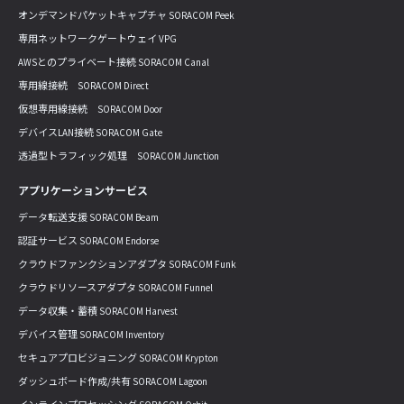
オンデマンドパケットキャプチャ SORACOM Peek
専用ネットワークゲートウェイ VPG
AWSとのプライベート接続 SORACOM Canal
専用線接続 SORACOM Direct
仮想専用線接続 SORACOM Door
デバイスLAN接続 SORACOM Gate
透過型トラフィック処理 SORACOM Junction
アプリケーションサービス
データ転送支援 SORACOM Beam
認証サービス SORACOM Endorse
クラウドファンクションアダプタ SORACOM Funk
クラウドリソースアダプタ SORACOM Funnel
データ収集・蓄積 SORACOM Harvest
デバイス管理 SORACOM Inventory
セキュアプロビジョニング SORACOM Krypton
ダッシュボード作成/共有 SORACOM Lagoon