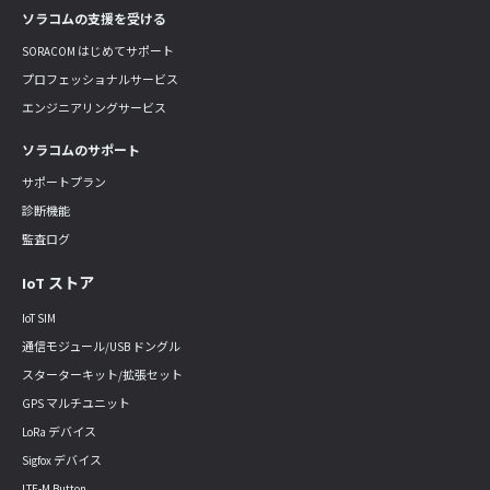
ソラコムの支援を受ける
SORACOM はじめてサポート
プロフェッショナルサービス
エンジニアリングサービス
ソラコムのサポート
サポートプラン
診断機能
監査ログ
IoT ストア
IoT SIM
通信モジュール/USB ドングル
スターターキット/拡張セット
GPS マルチユニット
LoRa デバイス
Sigfox デバイス
LTE-M Button