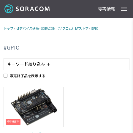
障害情報
製品
事例
料金
ドキュメント
導入支援
IoTストア
最新情報
トップ
»
IoTデバイス通販 - SORACOM（ソラコム）IoTストア
»
GPIO
#GPIO
キーワード絞り込み
販売終了品を表示する
#アナログ入力
#planX3
#ACアダプタ
#plan-K
#ルーター
#LPWA
#planP1
#委託販売商品
#RJ45
#NTTドコモ網 対応商品
#ソフトバンク網 対応商品
#plan01s
#IoTレシピ
#GPIO
#LTE-M
#接点出力
#スターターキット商品
#plan-KM1
#LTE
#接点入力
委託販売
#ボタン
#planX1
#販売終了品
#Wi-Fi
#ゲートウェイ
#plan-DU
#組み込み
#USB電源