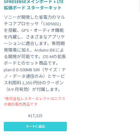
SPRESENSEメインボード + LTE
拡張ボード スターターキット
#KDDI網 対応商品
#plan-D
#plan01s-LDV
#3G
ソニーが開発した省電力のマル
#GPS
Clear All
チコアプロセッサ「CXD5602」
を搭載、GPS・オーディオ機能
を内蔵し、さまざまなアプリケ
ーションに適合します。専用開
発環境に加え、Arduino IDEによ
る開発が可能です。LTE-Mの拡張
ボードとのセット商品です。
plan-D D-500MB SIM（サイズ：ナ
ノ・データ通信のみ）とサービ
ス利用料 1,350 円分のクーポン
（6ヶ月有効）が付属します。
*株式会社レスターエレクトロニクス
の委託販売商品です
¥17,325
カートに追加