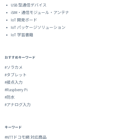
USB 型通信デバイス
iSIM・通信モジュール・アンテナ
IoT 開発ボード
IoT パッケージソリューション
IoT 学習書籍
おすすめキーワード
#ソラカメ
#タブレット
#接点入力
#Raspberry Pi
#防水
#アナログ入力
キーワード
#NTTドコモ網 対応商品