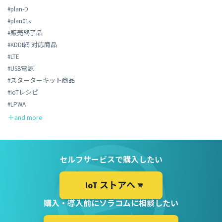
#plan-D
#plan01s
#販売終了品
#KDDI網 対応商品
#LTE
#USB電源
#スターターキット商品
#IoTレシピ
#LPWA
セルフサービスで購入したい
IoT ストアへ
購入・導入前にソラコムに相談したい