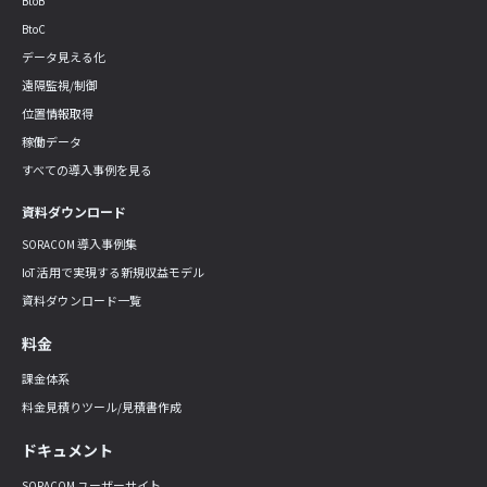
BtoB
BtoC
データ見える化
遠隔監視/制御
位置情報取得
稼働データ
すべての導入事例を見る
資料ダウンロード
SORACOM 導入事例集
IoT 活用で実現する新規収益モデル
資料ダウンロード一覧
料金
課金体系
料金見積りツール/見積書作成
ドキュメント
SORACOM ユーザーサイト