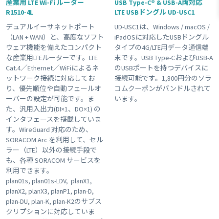
産業用 LTE Wi-Fi ルーター
USB Type-C® & USB-A両対応
R1510-4L
LTE USBドングル UD-USC1
#接点入力
#ボタン
#planX1
#販売終了品
#Wi-Fi
デュアルイーサネットポート
UD-USC1は、Windows / macOS /
#ゲートウェイ
#plan-DU
#温度センサー
#組み込み
（LAN + WAN）と、高度なソフト
iPadOSに対応したUSBドングル
#USB電源
#KDDI網 対応商品
#plan-D
ウェア機能を備えたコンパクト
タイプの4G/LTE用データ通信端
な産業用LTEルーターです。LTE
末です。USB Type-CおよびUSB-A
#海外キャリア網 対応商品
#plan01s-LDV
#3G
#GPS
Cat.4／Ethernet／WiFiによるネ
のUSBポートを持つデバイスに
Clear All
ットワーク接続に対応してお
接続可能です。1,800円分のソラ
り、優先順位や自動フェールオ
コムクーポンがバンドルされて
ーバーの設定が可能です。ま
います。
た、汎用入出力(DI×1、DO×1) の
インタフェースを搭載していま
す。WireGuard 対応のため、
SORACOM Arc を利用して、セル
ラー（LTE）以外の接続手段で
も、各種 SORACOM サービスを
利用できます。
plan01s, plan01s-LDV, planX1,
planX2, planX3, planP1, plan-D,
plan-DU, plan-K, plan-K2のサブス
クリプションに対応していま