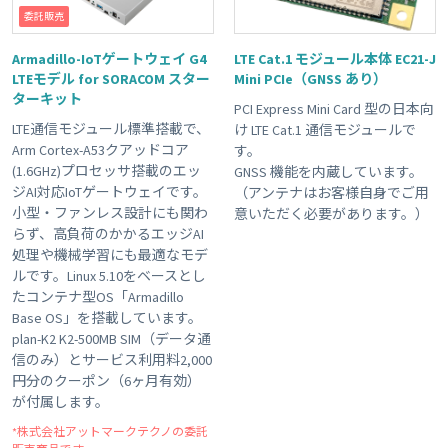
委託販売
Armadillo-IoTゲートウェイ G4
LTE Cat.1 モジュール本体 EC21-J
LTEモデル for SORACOM スター
Mini PCIe（GNSS あり）
ターキット
PCI Express Mini Card 型の日本向
LTE通信モジュール標準搭載で、
け LTE Cat.1 通信モジュールで
Arm Cortex-A53クアッドコア
す。
(1.6GHz)プロセッサ搭載のエッ
GNSS 機能を内蔵しています。
ジAI対応IoTゲートウェイです。
（アンテナはお客様自身でご用
小型・ファンレス設計にも関わ
意いただく必要があります。）
らず、高負荷のかかるエッジAI
処理や機械学習にも最適なモデ
ルです。Linux 5.10をベースとし
たコンテナ型OS「Armadillo
Base OS」を搭載しています。
plan-K2 K2-500MB SIM（データ通
信のみ）とサービス利用料2,000
円分のクーポン（6ヶ月有効）
が付属します。
*株式会社アットマークテクノの委託