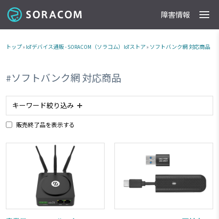
障害情報
製品
事例
料金
ドキュメント
導入支援
IoTストア
最新情報
トップ
»
IoTデバイス通販 - SORACOM（ソラコム）IoTストア
»
ソフトバンク網 対応商品
#ソフトバンク網 対応商品
キーワード絞り込み
販売終了品を表示する
#アナログ入力
#planX2
#planX3
#plan-K2
#タブレット
#防水
#防塵
#ACアダプタ
#plan-K
#ルーター
#planP1
#委託販売商品
#RJ45
#電池内蔵
#カメラ
#NTTドコモ網 対応商品
#ソフトバンク網 対応商品
#plan01s
#IoTレシピ
#RS232C
#GPIO
#加速度センサー
#接点出力
#スターターキット商品
#超音波センサー
#LTE