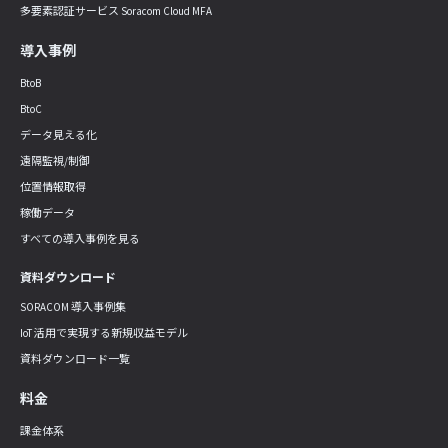
多要素認証サービス Soracom Cloud MFA
導入事例
BtoB
BtoC
データ見える化
遠隔監視/制御
位置情報取得
稼働データ
すべての導入事例を見る
資料ダウンロード
SORACOM 導入事例集
IoT 活用で実現する新規収益モデル
資料ダウンロード一覧
料金
課金体系