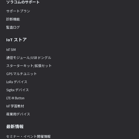
ソラコムのサポート
サポートプラン
診断機能
監査ログ
IoT ストア
IoT SIM
通信モジュール/USB ドングル
スターターキット/拡張セット
GPS マルチユニット
LoRa デバイス
Sigfox デバイス
LTE-M Button
IoT 学習教材
産業用デバイス
最新情報
セミナー・イベント開催情報