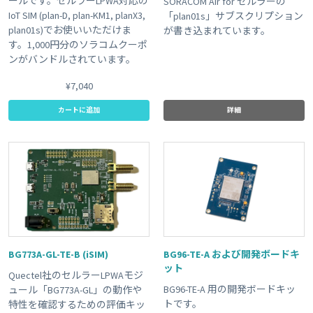
ールです。セルラーLPWA対応の
SORACOM Air for セルラーの
IoT SIM (plan-D, plan-KM1, planX3,
「plan01s」サブスクリプション
plan01s)でお使いいただけま
が書き込まれています。
す。1,000円分のソラコムクーポ
ンがバンドルされています。
¥7,040
カートに追加
詳細
BG773A-GL-TE-B (iSIM)
BG96-TE-A および開発ボードキ
ット
Quectel社のセルラーLPWAモジ
BG96-TE-A 用の開発ボードキッ
ュール「BG773A-GL」の動作や
トです。
特性を確認するための評価キッ