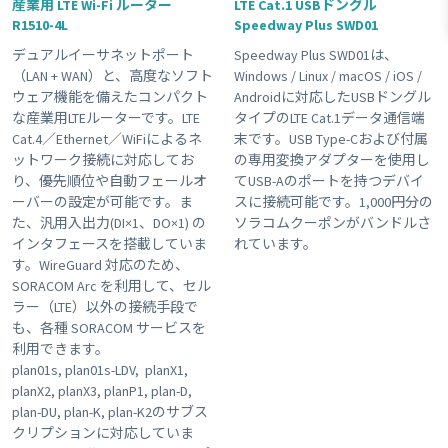
産業用 LTE Wi-Fi ルーター
LTE Cat.1 USBドングル
R1510-4L
Speedway Plus SWD01
#接点出力
#スターターキット商品
#plan-KM1
デュアルイーサネットポート
Speedway Plus SWD01は、
#磁気センサー
#超音波センサー
#LTE
#接点入力
（LAN + WAN）と、高度なソフト
Windows / Linux / macOS / iOS /
#ボタン
#planX1
#販売終了品
#Wi-Fi
ウェア機能を備えたコンパクト
Androidに対応したUSBドングル
な産業用LTEルーターです。LTE
タイプのLTE Cat.1データ通信端
#ゲートウェイ
#plan-DU
#温度センサー
#ブザー
Cat.4／Ethernet／WiFiによるネ
末です。USB Type-Cおよび付属
#組み込み
#USB電源
#KDDI網 対応商品
#plan-D
ットワーク接続に対応してお
の専用変換アダプターを使用し
り、優先順位や自動フェールオ
てUSB-Aのポートを持つデバイ
#海外キャリア網 対応商品
#plan01s-LDV
#3G
ーバーの設定が可能です。ま
スに接続可能です。1,000円分の
#レビュー
#GPS
Clear All
た、汎用入出力(DI×1、DO×1) の
ソラコムクーポンがバンドルさ
インタフェースを搭載していま
れています。
す。WireGuard 対応のため、
SORACOM Arc を利用して、セル
ラー（LTE）以外の接続手段で
も、各種 SORACOM サービスを
利用できます。
plan01s, plan01s-LDV, planX1,
planX2, planX3, planP1, plan-D,
plan-DU, plan-K, plan-K2のサブス
クリプションに対応していま