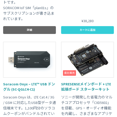
トです。
SORACOM IoT SIM「plan01s」の
サブスクリプションが書き込ま
れています。
¥38,280
詳細
カートに追加
委託販売
Soracom Onyx – LTE™ USB ドン
SPRESENSEメインボード + LTE
グル (SC-QGLC4-C1)
拡張ボード スターターキット
Soracom Onyx は、LTE Cat.4 / 3G
ソニーが開発した省電力のマル
/ GSM に対応したUSB型データ通
チコアプロセッサ「CXD5602」
信端末です。1,100円分のソラコ
を搭載、GPS・オーディオ機能
ムクーポンがバンドルされてい
を内蔵し、さまざまなアプリケ