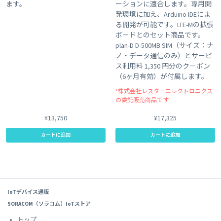
ます。
ーションに適合します。専用開
発環境に加え、Arduino IDEによ
る開発が可能です。LTE-Mの拡張
ボードとのセット商品です。
plan-D D-500MB SIM（サイズ：ナ
ノ・データ通信のみ）とサービ
ス利用料 1,350 円分のクーポン
（6ヶ月有効）が付属します。
*株式会社レスターエレクトロニクス
の委託販売商品です
¥13,750
¥17,325
カートに追加
カートに追加
IoTデバイス通販
SORACOM（ソラコム）IoTストア
トップ