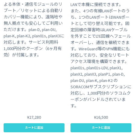
よる本体・通信モジュールのリ
LANで本機に接続できます。
ブート／リセットによる自動リ
また、4つの有線LANポートのう
カバリー機能により、遠隔地や
ち、1つのLANポートはWANポー
無人拠点でも安心してご利用い
トとして切り替え可能です。固
ただけます。plan-D, plan-DU,
定回線の障害時はLANケーブル
plan-K, plan-K2, plan01s, planX3に
を外すことでLTE回線へフェール
対応します。サービス利用料
オーバーし、通信を継続できま
1,000円分のクーポン（6ヶ月有
す。WireGuard等のVPN機能にも
効）が付属します。
対応しており、安全なリモート
アクセス環境を構築できます。
plan01s, plan01s-LDV, planX1,
planX2, planX3, planP1, plan-D,
plan-DU, plan-K, plan-K2 の
SORACOMサブスクリプションに
対応し、1,000円分のソラコムク
ーポンがバンドルされていま
す。
¥27,280
¥16,500
カートに追加
カートに追加