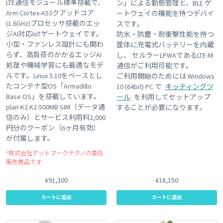
LTE通信モジュール標準搭載で、
ン」による動態管理と、BLE ゲ
Arm Cortex-A53クアッドコア
ートウェイの機能を持つデバイ
(1.6GHz)プロセッサ搭載のエッ
スです。
ジAI対応IoTゲートウェイです。
防水・防塵・耐衝撃性能を持つ
小型・ファンレス設計にも関わ
筐体に充電式バッテリーを内蔵
らず、高負荷のかかるエッジAI
し、 セルラーLPWAであるLTE-M
処理や機械学習にも最適なモデ
通信がご利用可能です。
ルです。Linux 5.10をベースとし
ご利用開始のためには Windows
たコンテナ型OS「Armadillo
10 (64bit) PC で
キッティングツ
Base OS」を搭載しています。
ール
を利用してセットアップ
plan-K2 K2-500MB SIM（データ通
することが必要になります。
信のみ）とサービス利用料2,000
円分のクーポン（6ヶ月有効）
が付属します。
*株式会社アットマークテクノの委託
販売商品です
¥91,300
¥18,150
カートに追加
カートに追加