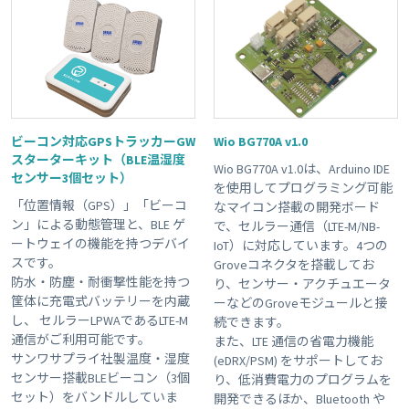
ビーコン対応GPSトラッカーGW
Wio BG770A v1.0
スターターキット（BLE温湿度
Wio BG770A v1.0は、Arduino IDE
センサー3個セット）
を使用してプログラミング可能
「位置情報（GPS）」「ビーコ
なマイコン搭載の開発ボード
ン」による動態管理と、BLE ゲ
で、セルラー通信（LTE-M/NB-
ートウェイの機能を持つデバイ
IoT）に対応しています。4つの
スです。
Groveコネクタを搭載してお
防水・防塵・耐衝撃性能を持つ
り、センサー・アクチュエータ
筐体に充電式バッテリーを内蔵
ーなどのGroveモジュールと接
し、 セルラーLPWAであるLTE-M
続できます。
通信がご利用可能です。
また、LTE 通信の省電力機能
サンワサプライ社製温度・湿度
(eDRX/PSM) をサポートしてお
センサー搭載BLEビーコン（3個
り、低消費電力のプログラムを
セット）をバンドルしていま
開発できるほか、Bluetooth や