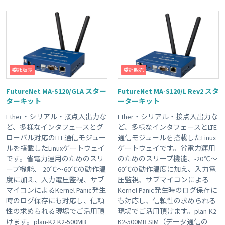
委託販売
委託販売
FutureNet MA-S120/GLA スター
FutureNet MA-S120/L Rev2 スタ
ターキット
ーターキット
Ether・シリアル・接点入出力な
Ether・シリアル・接点入出力な
ど、多様なインタフェースとグ
ど、多様なインタフェースとLTE
ローバル対応のLTE通信モジュー
通信モジュールを搭載したLinux
ルを搭載したLinuxゲートウェイ
ゲートウェイです。省電力運用
です。省電力運用のためのスリ
のためのスリープ機能、-20℃～
ープ機能、-20℃～60℃の動作温
60℃の動作温度に加え、入力電
度に加え、入力電圧監視、サブ
圧監視、サブマイコンによる
マイコンによるKernel Panic発生
Kernel Panic発生時のログ保存に
時のログ保存にも対応し、信頼
も対応し、信頼性の求められる
性の求められる現場でご活用頂
現場でご活用頂けます。plan-K2
けます。plan-K2 K2-500MB
K2-500MB SIM（データ通信の