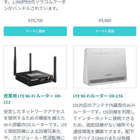
す。1,000円分のソラコムクーポ
ンがバンドルされています。
¥29,700
¥9,680
カートに追加
カートに追加
産業用 LTE Wi-Fi ルーター UD-
LTE Wi-Fiルーター UD-LTA
LT2
LTE対応のアンテナ内蔵型のWi-Fi
安定したネットワークアクセス
ルーターです。LTE回線を利用し
を提供するための機能を備えた
てインターネットに接続できる
Wi-Fi搭載のLTEルーターです。LTE
ため、固定回線がない場所でも
と固定回線による回線冗長化
通信環境を構築できます。配下
や、スケジュール・死活監視に
のデバイスはWi-Fiまたは有線