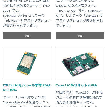
Cat.M1/NB-IoTに対応した村田製
セルラーLPWAに対応した
作所社の通信モジュール「Type
Quectel社の通信モジュール
1SC」です。
「BG773A-GL」です。SORACOM
SORACOM Air for セルラーの
Air for セルラーの「plan01s」サ
「plan01s」サブスクリプション
ブスクリプションが書き込まれ
が書き込まれています。
ています。
詳細
詳細
LTE Cat.M モジュール本体 BG96
Type 1SC 評価キット (iSIM)
Mini PCIe
村田製作所「Type1SC」LTE-Mモ
セルラーLPWAに対応したPCI
ジュールの動作や特性を確認す
Express Mini Card 型通信モジュ
るための評価キットです。