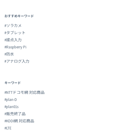
おすすめキーワード
#ソラカメ
#タブレット
#接点入力
#Raspberry Pi
#防水
#アナログ入力
キーワード
#NTTドコモ網 対応商品
#plan-D
#plan01s
#販売終了品
#KDDI網 対応商品
#LTE