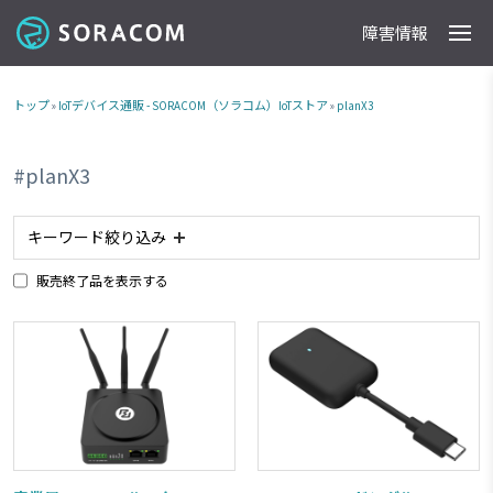
障害情報
製品
事例
料金
ドキュメント
導入支援
IoTストア
最新情報
トップ
»
IoTデバイス通販 - SORACOM（ソラコム）IoTストア
»
planX3
#planX3
キーワード絞り込み
販売終了品を表示する
#アナログ入力
#planX2
#planX3
#plan-K2
#タブレット
#防水
#防塵
#ACアダプタ
#照度センサー
#plan-K
#ルーター
#LPWA
#planP1
#委託販売商品
#RJ45
#電池内蔵
#カメラ
#NTTドコモ網 対応商品
#ソフトバンク網 対応商品
#plan01s
#IoTレシピ
#RS232C
#GPIO
#加速度センサー
#LTE-M