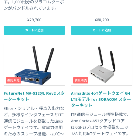
す。1,000円分のソラコムクーポ
ンがバンドルされています。
¥29,700
¥68,200
カートに追加
カートに追加
委託販売
委託販売
FutureNet MA-S120/L Rev2 スタ
Armadillo-IoTゲートウェイ G4
ーターキット
LTEモデル for SORACOM スター
ターキット
Ether・シリアル・接点入出力な
LTE通信モジュール標準搭載で、
ど、多様なインタフェースとLTE
Arm Cortex-A53クアッドコア
通信モジュールを搭載したLinux
(1.6GHz)プロセッサ搭載のエッ
ゲートウェイです。省電力運用
ジAI対応IoTゲートウェイです。
のためのスリープ機能、-20℃～