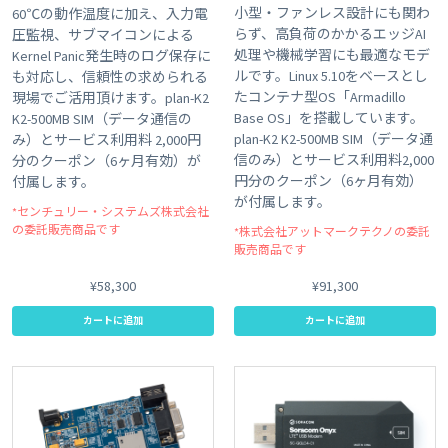
小型・ファンレス設計にも関わ
60℃の動作温度に加え、入力電
らず、高負荷のかかるエッジAI
圧監視、サブマイコンによる
処理や機械学習にも最適なモデ
Kernel Panic発生時のログ保存に
ルです。Linux 5.10をベースとし
も対応し、信頼性の求められる
たコンテナ型OS「Armadillo
現場でご活用頂けます。plan-K2
Base OS」を搭載しています。
K2-500MB SIM（データ通信の
plan-K2 K2-500MB SIM（データ通
み）とサービス利用料 2,000円
信のみ）とサービス利用料2,000
分のクーポン（6ヶ月有効）が
円分のクーポン（6ヶ月有効）
付属します。
が付属します。
*センチュリー・システムズ株式会社
の委託販売商品です
*株式会社アットマークテクノの委託
販売商品です
¥58,300
¥91,300
カートに追加
カートに追加