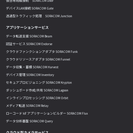
仮想専用線接続 SORACOM Door
デバイスLAN接続 SORACOM Gate
透過型トラフィック処理 SORACOM Junction
アプリケーションサービス
データ転送支援 SORACOM Beam
認証サービス SORACOM Endorse
クラウドファンクションアダプタ SORACOM Funk
クラウドリソースアダプタ SORACOM Funnel
データ収集・蓄積 SORACOM Harvest
デバイス管理 SORACOM Inventory
セキュアプロビジョニング SORACOM Krypton
ダッシュボード作成/共有 SORACOM Lagoon
インラインプロセッシング SORACOM Orbit
メディア転送 SORACOM Relay
ローコード IoT アプリケーションビルダー SORACOM Flux
データ分析基盤 SORACOM Query
クラウド型カメラサービス