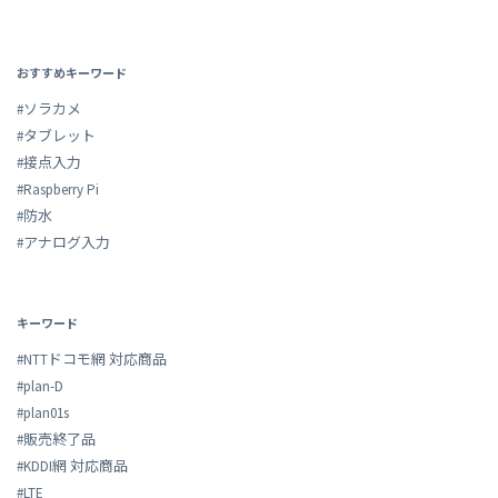
おすすめキーワード
#ソラカメ
#タブレット
#接点入力
#Raspberry Pi
#防水
#アナログ入力
キーワード
#NTTドコモ網 対応商品
#plan-D
#plan01s
#販売終了品
#KDDI網 対応商品
#LTE