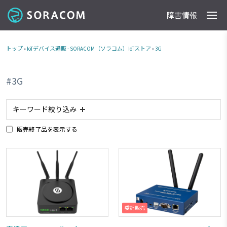
障害情報
製品
事例
料金
ドキュメント
導入支援
IoTストア
最新情報
トップ
»
IoTデバイス通販 - SORACOM（ソラコム）IoTストア
»
3G
#3G
キーワード絞り込み
販売終了品を表示する
#アナログ入力
#planX2
#planX3
#plan-K2
#タブレット
#防水
#防塵
#ACアダプタ
#plan-K
#ルーター
#planP1
#委託販売商品
#RJ45
#電池内蔵
#カメラ
#NTTドコモ網 対応商品
#ソフトバンク網 対応商品
#plan01s
#IoTレシピ
委託販売
#RS232C
#GPIO
#加速度センサー
#LTE-M
#接点出力
#スターターキット商品
#超音波センサー