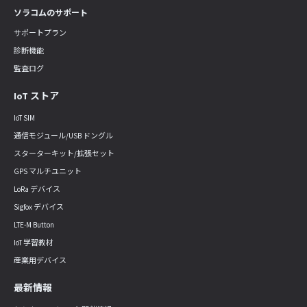
ソラコムのサポート
サポートプラン
診断機能
監査ログ
IoT ストア
IoT SIM
通信モジュール/USB ドングル
スターターキット/拡張セット
GPS マルチユニット
LoRa デバイス
Sigfox デバイス
LTE-M Button
IoT 学習教材
産業用デバイス
最新情報