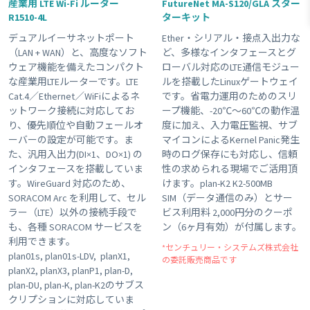
産業用 LTE Wi-Fi ルーター
FutureNet MA-S120/GLA スター
R1510-4L
ターキット
#LTE
#接点入力
#ボタン
#planX1
#販売終了品
デュアルイーサネットポート
Ether・シリアル・接点入出力な
#Wi-Fi
#ゲートウェイ
#plan-DU
#温度センサー
（LAN + WAN）と、高度なソフト
ど、多様なインタフェースとグ
#組み込み
#USB電源
#KDDI網 対応商品
#plan-D
ウェア機能を備えたコンパクト
ローバル対応のLTE通信モジュー
な産業用LTEルーターです。LTE
ルを搭載したLinuxゲートウェイ
#海外キャリア網 対応商品
#plan01s-LDV
#3G
#GPS
Cat.4／Ethernet／WiFiによるネ
です。省電力運用のためのスリ
Clear All
ットワーク接続に対応してお
ープ機能、-20℃～60℃の動作温
り、優先順位や自動フェールオ
度に加え、入力電圧監視、サブ
ーバーの設定が可能です。ま
マイコンによるKernel Panic発生
た、汎用入出力(DI×1、DO×1) の
時のログ保存にも対応し、信頼
インタフェースを搭載していま
性の求められる現場でご活用頂
す。WireGuard 対応のため、
けます。plan-K2 K2-500MB
SORACOM Arc を利用して、セル
SIM（データ通信のみ）とサー
ラー（LTE）以外の接続手段で
ビス利用料 2,000円分のクーポ
も、各種 SORACOM サービスを
ン（6ヶ月有効）が付属します。
利用できます。
*センチュリー・システムズ株式会社
plan01s, plan01s-LDV, planX1,
の委託販売商品です
planX2, planX3, planP1, plan-D,
plan-DU, plan-K, plan-K2のサブス
クリプションに対応していま