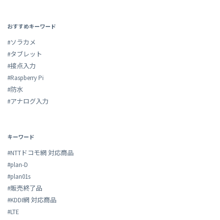
おすすめキーワード
#ソラカメ
#タブレット
#接点入力
#Raspberry Pi
#防水
#アナログ入力
キーワード
#NTTドコモ網 対応商品
#plan-D
#plan01s
#販売終了品
#KDDI網 対応商品
#LTE