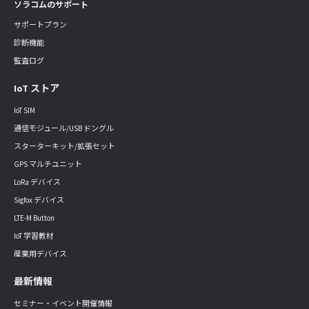
ソラコムのサポート
サポートプラン
診断機能
監査ログ
IoT ストア
IoT SIM
通信モジュール/USB ドングル
スターターキット/拡張セット
GPS マルチユニット
LoRa デバイス
Sigfox デバイス
LTE-M Button
IoT 学習教材
産業用デバイス
最新情報
セミナー・イベント開催情報