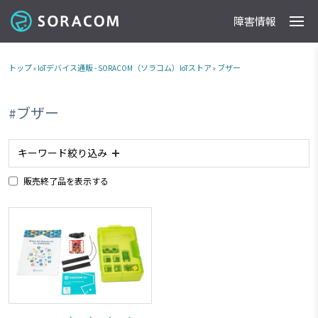
障害情報
製品
事例
料金
ドキュメント
導入支援
IoTストア
最新情報
トップ
»
IoTデバイス通販 - SORACOM（ソラコム）IoTストア
»
ブザー
#ブザー
キーワード絞り込み
販売終了品を表示する
#planX2
#planX3
#plan-K2
#照度センサー
#plan-K
#LPWA
#planP1
#NTTドコモ網 対応商品
#plan01s
#IoTレシピ
#加速度センサー
#LTE-M
#スターターキット商品
#plan-KM1
#磁気センサー
#超音波センサー
#LTE
#ボタン
#planX1
#販売終了品
#plan-DU
#温度センサー
#ブザー
#組み込み
#USB電源
#KDDI網 対応商品
#plan-D