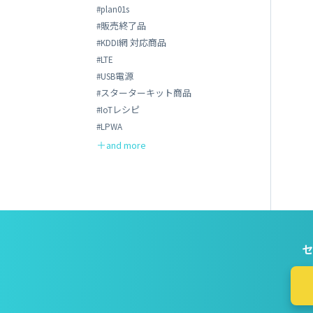
#plan01s
#販売終了品
#KDDI網 対応商品
#LTE
#USB電源
#スターターキット商品
#IoTレシピ
#LPWA
セ