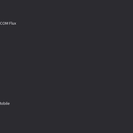
M Flux
a
bile