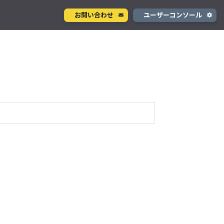
お問い合わせ
ユーザーコンソール
クラウド型カメラサービス
ページ
ント
ソラカメ
手軽に始められるクラウド型カメラ
デル
テナ
を推進
生成 AI サービス
支援
Wisora
プタ
業務支援のための生成 AI ボットサービス
商品
#ソフトバンク網 対応商品
plan-DU
#組み込み
#USB電源
コンシューマサービス
s-LDV
#3G
Clear All
グローバルeSIMデータ通信サービス
」
Soracom Mobile