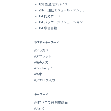
USB 型通信デバイス
iSIM・通信モジュール・アンテナ
IoT 開発ボード
IoT パッケージソリューション
IoT 学習書籍
おすすめキーワード
#ソラカメ
#タブレット
#接点入力
#Raspberry Pi
#防水
#アナログ入力
キーワード
#NTTドコモ網 対応商品
#plan-D