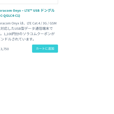
 Peek
SORACOM Lagoon
インラインプロセッシング
oracom Onyx – LTE™ USB ドングル
SORACOM Orbit
SC-QGLC4-C1)
メディア転送
SORACOM Relay
oracom Onyx は、LTE Cat.4 / 3G / GSM
ローコード IoT アプリケーシ
に対応したUSB型データ通信端末で
ー
。1,100円分のソラコムクーポンが
SORACOM Flux
バンドルされています。
データ分析基盤
SORACOM Query
13,750
カートに追加