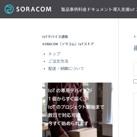
製品
事例
料金
ドキュメント
導入支援
Io
コネクティビティ
導入事例
パートナーの支援を受ける
IoT ストア
ネットワー
課金体系
SORACOM ユーザーサイト
セミナー・イベント開催情報
IoTデバイス通販
ト
料金見積りツール/見積書作成
ガイドライン
プレスルーム
SORACOM Air for セルラー
B to B
ソラコムのパートナーとは
SORACOM IoT ストア
専用ネ
SORACOM（ソラコム）IoTストア
前払いクーポン
リファレンスアーキテクチャ
ニュースレターを購読する
VPG
セキュアリンクサービス
B to C
デバイスパートナー
IoT レシピ
トップ
請求書払いのご申請
IoTレシピ
SORACOM 公式ブログ
プライ
SORACOM Arc
データ見える化
インテグレーションパートナー
ご注文方法
ご注文方法
SORACOM
サービス更新情報
遠隔監視/制御
ソリューションパートナー
配送について
配送・納期について
専用線
SORACOM Status Dashboard
位置情報取得
テクノロジーパートナー
見積書作成
SORACOM
デバイス
稼働データ
仮想専
SORACOM 認定デバイス
SORACOM
すべての導入事例を見る
ソラコムのパートナーになる
おすすめの IoT デバイス
動作確認済みモジュール一覧
デバイ
SORACOM
パートナープログラムについて
ビーコン対応 GPS トラッカー GW
透過型
1台で GPS と BLE ゲートウェイの2役
SORACOM
GPS マルチユニット
オンデ
おてがる可視化デバイス
SORACOM
LTE-M Button for Enterprise
オンデ
クラウド接続 IoT ボタン