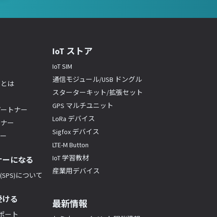
IoT ストア
IoT SIM
通信モジュール/USB ドングル
ーとは
スターターキット/拡張セット
GPS マルチユニット
パートナー
LoRa デバイス
トナー
Sigfox デバイス
ナー
LTE-M Button
IoT 学習教材
ナーになる
産業用デバイス
SPS)について
受ける
最新情報
サポート