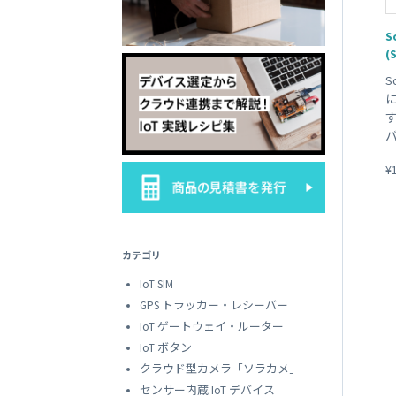
SORACOM
LTE-M Button Plus
接点端子付き IoT ボタン
S
(
S
す
¥
カテゴリ
IoT SIM
GPS トラッカー・レシーバー
IoT ゲートウェイ・ルーター
IoT ボタン
クラウド型カメラ「ソラカメ」
センサー内蔵 IoT デバイス