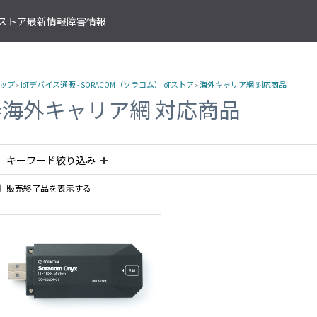
T ストア
最新情報
障害情報
クサービス
アプリケーションサービス
資料ダウンロード
ソラコムの支援を受ける
IoTストア 商品カテゴリ
資料ダウンロード一覧
株式会社ソラコム Facebook 
ップ
»
IoTデバイス通販 - SORACOM（ソラコム）IoTストア
»
海外キャリア網 対応商品
IoT の基礎知識
ソラコム公式 Twitter アカウ
ットワークゲートウェイ
データ転送支援
SORACOM 導入事例集
SORACOM はじめてサポート
IoT SIM
#海外キャリア網 対応商品
SORACOM YouTube チャンネル
SORACOM Beam
IoT プロジェクトの“壁打ち”支援
IoT活用で実現する新規収益モ
組込み通信モジュール・アン
SORACOM ユーザーグループ
ベート接続
認証サービス
プロフェッショナルサービス
資料ダウンロード一覧
USB 型通信デバイス
 Canal
SORACOM Endorse
お客様と一緒に IoT プロジェクト
企業情報
IoT ゲートウェイ・ルーター
接続
キーワード絞り込み
クラウドリソースアダプタ
エンジニアリングサービス
センサー内蔵 IoT デバイス
 Direct
SORACOM Funnel
デバイス開発～量産のプロセスを
IoT エッジカメラ
用線接続
販売終了品を表示する
クラウドファンクションアダ
#planX2
#planX3
#plan-K2
#planP1
#NTTドコモ網 対応
 Door
SORACOM Funk
GPS トラッカー
ソラコムのサポート
スLAN接続
データ収集・蓄積
IoT パッケージソリューション
#plan01s
#IoTレシピ
#LTE
#planX1
#販売終了品
#
 Gate
SORACOM Harvest
IoT ボタン
サポートプラン
トラフィック処理
デバイス管理
#KDDI網 対応商品
#plan-D
#海外キャリア網 対応商品
#plan01
IoT 開発ボード
診断機能
 Junction
SORACOM Inventory
クラウド型カメラ「ソラカメ
監査ログ
マンドリモートアクセス
セキュアプロビジョニング
IoT 学習書籍
 Napter
SORACOM Krypton
マンドパケットキャプチャ
ダッシュボード作成/共有