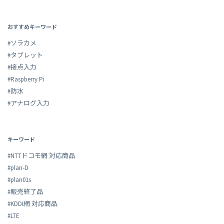
おすすめキーワード
#ソラカメ
#タブレット
#接点入力
#Raspberry Pi
#防水
#アナログ入力
キーワード
#NTTドコモ網 対応商品
#plan-D
#plan01s
#販売終了品
#KDDI網 対応商品
#LTE