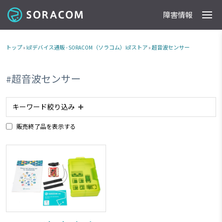
障害情報
製品
事例
料金
ドキュメント
導入支援
IoTストア
最新情報
トップ
»
IoTデバイス通販 - SORACOM（ソラコム）IoTストア
»
超音波センサー
#超音波センサー
キーワード絞り込み
販売終了品を表示する
#planX2
#planX3
#plan-K2
#ACアダプタ
#plan-K
#planP1
#NTTドコモ網 対応商品
#ソフトバンク網 対応商品
#plan01s
#IoTレシピ
#加速度センサー
#スターターキット商品
#磁気センサー
#超音波センサー
#LTE
#ボタン
#planX1
#販売終了品
#plan-DU
#温度センサー
#ブザー
#組み込み
#USB電源
#plan-D
#plan01s-LDV
#3G