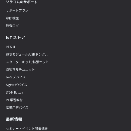
ソラコムのサポート
サポートプラン
診断機能
監査ログ
IoT ストア
IoT SIM
通信モジュール/USB ドングル
スターターキット/拡張セット
GPS マルチユニット
LoRa デバイス
Sigfox デバイス
LTE-M Button
IoT 学習教材
産業用デバイス
最新情報
セミナー・イベント開催情報