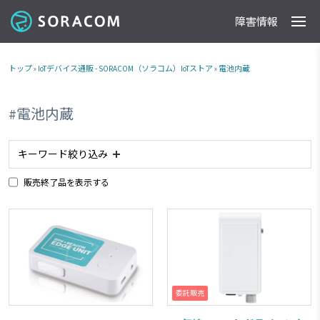
障害情報
製品
事例
料金
ドキュメント
導入支援
IoTストア
最新情報
トップ
»
IoTデバイス通販 - SORACOM（ソラコム）IoTストア
»
電池内蔵
#電池内蔵
キーワード絞り込み
販売終了品を表示する
#アナログ入力
#planX2
#planX3
#plan-K2
#LoRaWAN
#タブレット
#防水
#防塵
#ACアダプタ
#照度センサー
#plan-K
#LPWA
#planP1
#委託販売商品
#電池内蔵
#カメラ
#NTTドコモ網 対応商品
#ソフトバンク網 対応商品
委託販売
#plan01s
#IoTレシピ
#加速度センサー
#LTE-M
#スターターキット商品
#plan-KM1
#磁気センサー