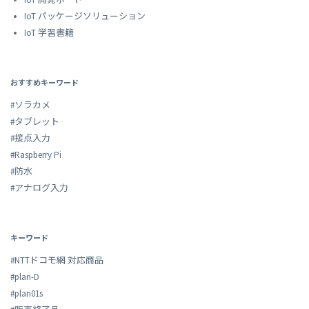
IoT パッケージソリューション
IoT 学習書籍
おすすめキーワード
#ソラカメ
#タブレット
#接点入力
#Raspberry Pi
#防水
#アナログ入力
キーワード
#NTTドコモ網 対応商品
#plan-D
#plan01s