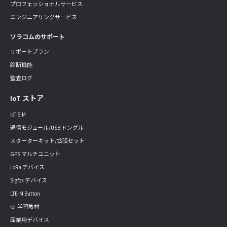
プロフェッショナルサービス
エンジニアリングサービス
ソラコムのサポート
サポートプラン
診断機能
監査ログ
IoT ストア
IoT SIM
通信モジュール/USB ドングル
スターターキット/拡張セット
GPS マルチユニット
LoRa デバイス
Sigfox デバイス
LTE-M Button
IoT 学習教材
産業用デバイス