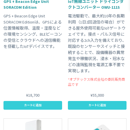
GPS + Beacon Edge Unit
IoT無線ユニット ドライコンタ
SORACOM Edition
クトコンバーター OWU-111S
#LTE
#接点入力
#ボタン
#planX1
#販売終了品
GPS + Beacon Edge Unit
電池駆動で、最大約10年の長期
#Wi-Fi
#屋外利用
#ゲートウェイ
#plan-DU
SORACOM Editionは、GPSによる
利用（1日2回送信の場合）がで
#温度センサー
#USB電源
#KDDI網 対応商品
#plan-D
位置情報取得、温度・湿度など
きる屋外使用可能なIoTゲートウ
の環境センシング、BLEビーコン
ェイです。接点・パルス信号に
#plan01s-LDV
#3G
#レビュー
#sigfox
#GPS
の受信とクラウドへの送信機能
対応する2ch入力を備えており、
Clear All
を搭載したIoTデバイスです。
既設のセンサーやスイッチと接
続することで、設備機器の異常
発生や稼働状況、浸水・冠水な
どの遠隔監視を電源工事不要で
実現します。
*オプテックス株式会社の委託販売商
品です
¥18,700
¥55,000
カートに追加
カートに追加