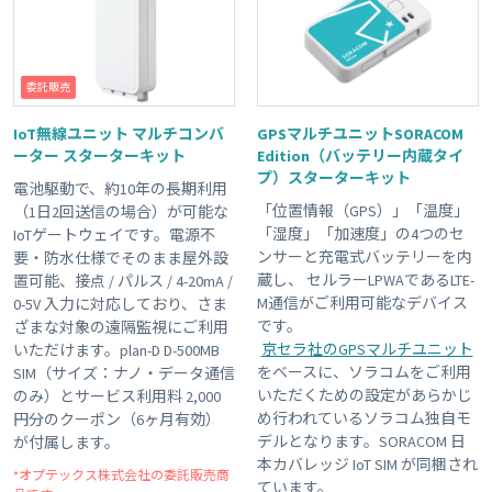
委託販売
IoT無線ユニット マルチコンバ
GPSマルチユニットSORACOM
ーター スターターキット
Edition（バッテリー内蔵タイ
プ）スターターキット
電池駆動で、約10年の長期利用
「位置情報（GPS）」「温度」
（1日2回送信の場合）が可能な
「湿度」「加速度」の4つのセ
IoTゲートウェイです。電源不
ンサーと充電式バッテリーを内
要・防水仕様でそのまま屋外設
蔵し、 セルラーLPWAであるLTE-
置可能、接点 / パルス / 4-20mA /
M通信がご利用可能なデバイス
0-5V 入力に対応しており、さま
です。
ざまな対象の遠隔監視にご利用
京セラ社のGPSマルチユニット
いただけます。plan-D D-500MB
をベースに、ソラコムをご利用
SIM（サイズ：ナノ・データ通信
いただくための設定があらかじ
のみ）とサービス利用料 2,000
め行われているソラコム独自モ
円分のクーポン（6ヶ月有効）
デルとなります。SORACOM 日
が付属します。
本カバレッジ IoT SIM が同梱され
*オプテックス株式会社の委託販売商
ています。