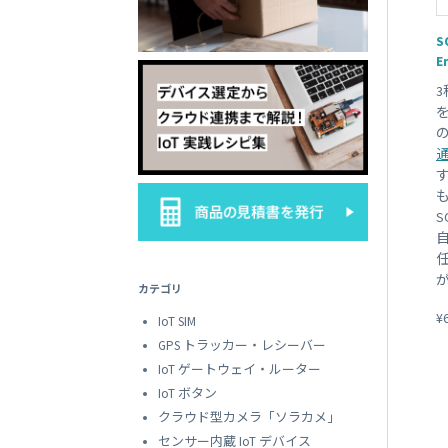
SORACOM
LTE-M Button Plus
接点端子付き IoT ボタン
S
E
す
カテゴリ
¥
IoT SIM
GPS トラッカー・レシーバー
IoT ゲートウェイ・ルーター
IoT ボタン
クラウド型カメラ「ソラカメ」
センサー内蔵 IoT デバイス