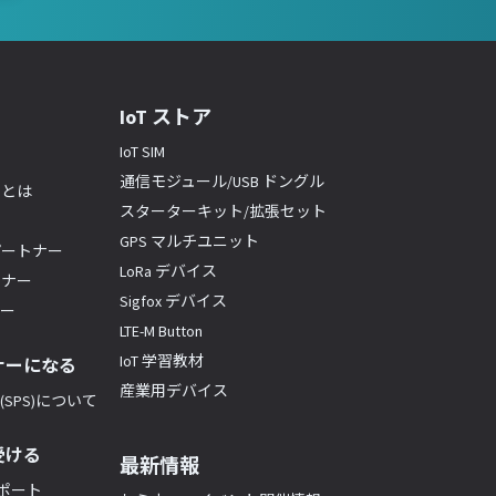
IoT ストア
IoT SIM
通信モジュール/USB ドングル
ーとは
スターターキット/拡張セット
GPS マルチユニット
パートナー
LoRa デバイス
トナー
Sigfox デバイス
ナー
LTE-M Button
IoT 学習教材
ナーになる
産業用デバイス
SPS)について
受ける
最新情報
サポート