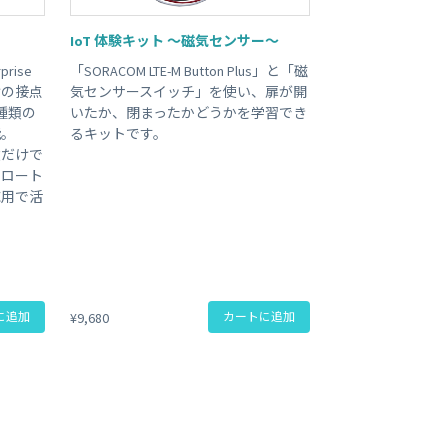
ビジネス支援
IoT 体験キット 〜磁気センサー〜
SMS 送信サービス
Soracom Cloud SMS Delivery
prise
「SORACOM LTE-M Button Plus」と「磁
多要素認証サービス
けの接点
気センサースイッチ」を使い、扉が開
Soracom Cloud MFA
ョンビルダ
種類の
いたか、閉まったかどうかを学習でき
能。
るキットです。
途だけで
実証実験(Technology preview)
フロート
応用で活
衛星メッセージングサービス
RFID 実証実験
に追加
¥9,680
カートに追加