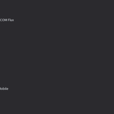
M Flux
a
bile