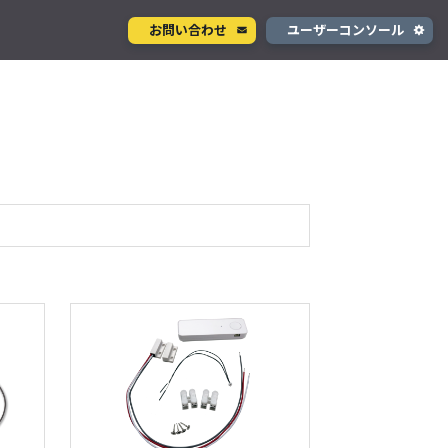
お問い合わせ
ユーザーコンソール
クラウド型カメラサービス
ページ
ント
ソラカメ
手軽に始められるクラウド型カメラ
デル
テナ
を推進
生成 AI サービス
支援
Wisora
プタ
業務支援のための生成 AI ボットサービス
#スターターキット商品
#plan-KM1
#KDDI網 対応商品
#レビュー
コンシューマサービス
グローバルeSIMデータ通信サービス
」
Soracom Mobile