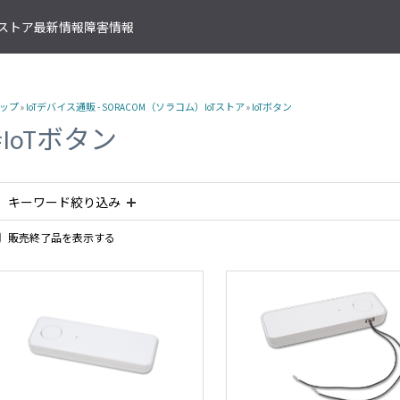
T ストア
最新情報
障害情報
クサービス
アプリケーションサービス
資料ダウンロード
ソラコムの支援を受ける
IoTストア 商品カテゴリ
資料ダウンロード一覧
株式会社ソラコム Facebook 
ップ
»
IoTデバイス通販 - SORACOM（ソラコム）IoTストア
»
IoTボタン
IoT の基礎知識
ソラコム公式 Twitter アカウ
ットワークゲートウェイ
データ転送支援
SORACOM 導入事例集
SORACOM はじめてサポート
IoT SIM
#IoTボタン
SORACOM YouTube チャンネル
SORACOM Beam
IoT プロジェクトの“壁打ち”支援
IoT活用で実現する新規収益モ
組込み通信モジュール・アン
SORACOM ユーザーグループ
ベート接続
認証サービス
プロフェッショナルサービス
資料ダウンロード一覧
USB 型通信デバイス
 Canal
SORACOM Endorse
お客様と一緒に IoT プロジェクト
企業情報
IoT ゲートウェイ・ルーター
接続
キーワード絞り込み
クラウドリソースアダプタ
エンジニアリングサービス
センサー内蔵 IoT デバイス
 Direct
SORACOM Funnel
デバイス開発～量産のプロセスを
IoT エッジカメラ
用線接続
販売終了品を表示する
クラウドファンクションアダ
#IoTボタン
#簡易位置測位
#LPWA
#IoTレシピ
#LTE-M
 Door
SORACOM Funk
GPS トラッカー
ソラコムのサポート
スLAN接続
データ収集・蓄積
IoT パッケージソリューション
#磁気センサー
#接点入力
#ボタン
#販売終了品
#乾電池
 Gate
SORACOM Harvest
IoT ボタン
サポートプラン
トラフィック処理
デバイス管理
Clear All
IoT 開発ボード
診断機能
 Junction
SORACOM Inventory
クラウド型カメラ「ソラカメ
監査ログ
マンドリモートアクセス
セキュアプロビジョニング
IoT 学習書籍
 Napter
SORACOM Krypton
マンドパケットキャプチャ
ダッシュボード作成/共有