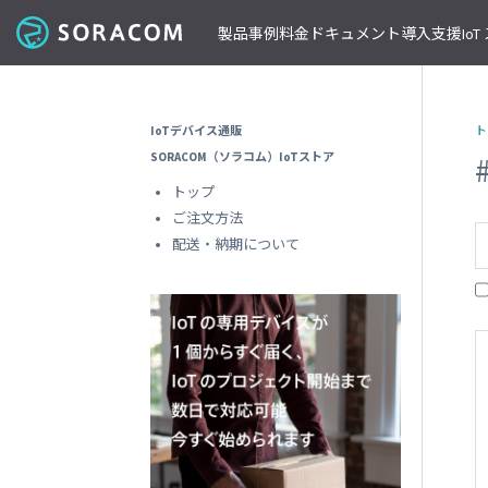
製品
事例
料金
ドキュメント
導入支援
Io
コネクティビティ
導入事例
パートナーの支援を受ける
IoT ストア
ネットワー
課金体系
SORACOM ユーザーサイト
セミナー・イベント開催情報
IoTデバイス通販
ト
料金見積りツール/見積書作成
ガイドライン
プレスルーム
SORACOM Air for セルラー
B to B
ソラコムのパートナーとは
SORACOM IoT ストア
専用ネ
SORACOM（ソラコム）IoTストア
前払いクーポン
リファレンスアーキテクチャ
ニュースレターを購読する
VPG
セキュアリンクサービス
B to C
デバイスパートナー
IoT レシピ
トップ
請求書払いのご申請
IoTレシピ
SORACOM 公式ブログ
プライ
SORACOM Arc
データ見える化
インテグレーションパートナー
ご注文方法
ご注文方法
SORACOM
サービス更新情報
遠隔監視/制御
ソリューションパートナー
配送について
配送・納期について
専用線
SORACOM Status Dashboard
位置情報取得
テクノロジーパートナー
見積書作成
SORACOM
デバイス
稼働データ
仮想専
SORACOM 認定デバイス
SORACOM
すべての導入事例を見る
ソラコムのパートナーになる
おすすめの IoT デバイス
動作確認済みモジュール一覧
デバイ
SORACOM
パートナープログラムについて
ビーコン対応 GPS トラッカー GW
透過型
1台で GPS と BLE ゲートウェイの2役
SORACOM
GPS マルチユニット
オンデ
おてがる可視化デバイス
SORACOM
LTE-M Button for Enterprise
オンデ
クラウド接続 IoT ボタン