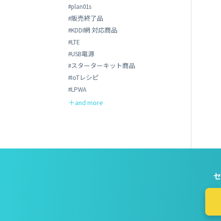
#plan01s
#販売終了品
#KDDI網 対応商品
#LTE
#USB電源
#スターターキット商品
#IoTレシピ
#LPWA
セ