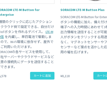
 Peek
SORACOM Lagoon
インラインプロセッシング
ORACOM LTE-M Button for
SORACOM LTE-M Button Plus
SORACOM Orbit
nterprise
メディア転送
SORACOM LTE-M Button for Enter
SORACOM Relay
3種類のクリックに応じたアクション
ボタンの機能に加え、備え付
ローコード IoT アプリケーシ
をクラウド側で設定できる、自分だけ
端子への入力時間にあわせて3
ー
のIoTボタンを作れるデバイス。
LTE-M
出力情報を送信することが可
SORACOM Flux
通信
を内蔵し、単四電池で駆動しま
人がボタンをクリックする用
データ分析基盤
ので、Wi-Fi環境に依存せず、屋外で
なく、マグネットセンサーや
SORACOM Query
もご利用いただけます。
センサーなど接点を活かした
SORACOMの各サービスを使用して、
用の幅を広げます。
自社サーバーやクラウドサービスなど
任意の接続先にデータを送信すること
ができます。
6,578
カートに追加
¥8,118
カート