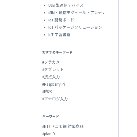
USB 型通信デバイス
iSIM・通信モジュール・アンテナ
IoT 開発ボード
IoT パッケージソリューション
IoT 学習書籍
おすすめキーワード
#ソラカメ
#タブレット
#接点入力
#Raspberry Pi
#防水
#アナログ入力
キーワード
#NTTドコモ網 対応商品
#plan-D