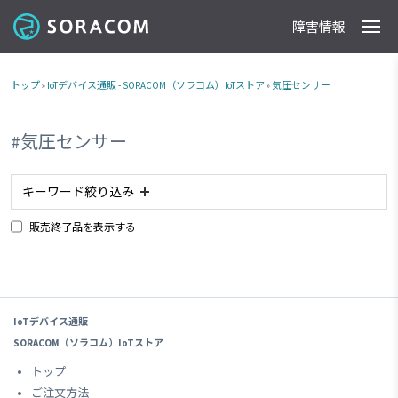
障害情報
製品
事例
料金
ドキュメント
導入支援
IoTストア
最新情報
トップ
»
IoTデバイス通販 - SORACOM（ソラコム）IoTストア
»
気圧センサー
#気圧センサー
キーワード絞り込み
販売終了品を表示する
#LPWA
#気圧センサー
#加速度センサー
#販売終了品
#温度センサー
#組み込み
#sigfox
Clear All
IoTデバイス通販
SORACOM（ソラコム）IoTストア
トップ
ご注文方法