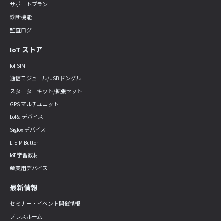
サポートプラン
診断機能
監査ログ
IoT ストア
IoT SIM
通信モジュール/USB ドングル
スターターキット/拡張セット
GPS マルチユニット
LoRa デバイス
Sigfox デバイス
LTE-M Button
IoT 学習教材
産業用デバイス
最新情報
セミナー・イベント開催情報
プレスルーム