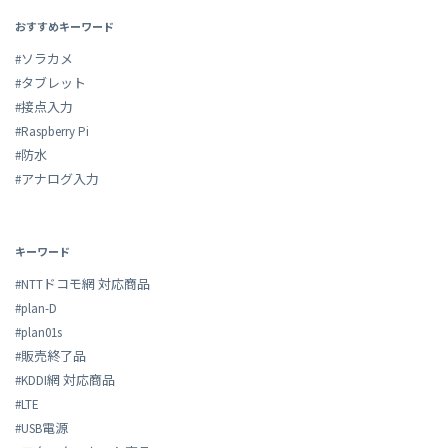
おすすめキーワード
#ソラカメ
#タブレット
#接点入力
#Raspberry Pi
#防水
#アナログ入力
キーワード
#NTTドコモ網 対応商品
#plan-D
#plan01s
#販売終了品
#KDDI網 対応商品
#LTE
#USB電源