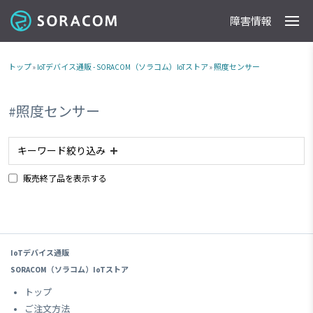
障害情報
製品
事例
料金
ドキュメント
導入支援
IoTストア
最新情報
トップ
»
IoTデバイス通販 - SORACOM（ソラコム）IoTストア
»
照度センサー
#照度センサー
キーワード絞り込み
販売終了品を表示する
#planX3
#照度センサー
#LPWA
#電池内蔵
#NTTドコモ網 対応商品
#IoTレシピ
#加速度センサー
#LTE-M
#スターターキット商品
#plan-KM1
#磁気センサー
#ボタン
#販売終了品
#温度センサー
IoTデバイス通販
#ブザー
#USB電源
#KDDI網 対応商品
#plan-D
SORACOM（ソラコム）IoTストア
#sigfox
Clear All
トップ
ご注文方法