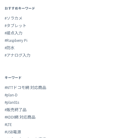
おすすめキーワード
#ソラカメ
#タブレット
#接点入力
#Raspberry Pi
#防水
#アナログ入力
キーワード
#NTTドコモ網 対応商品
#plan-D
#plan01s
#販売終了品
#KDDI網 対応商品
#LTE
#USB電源