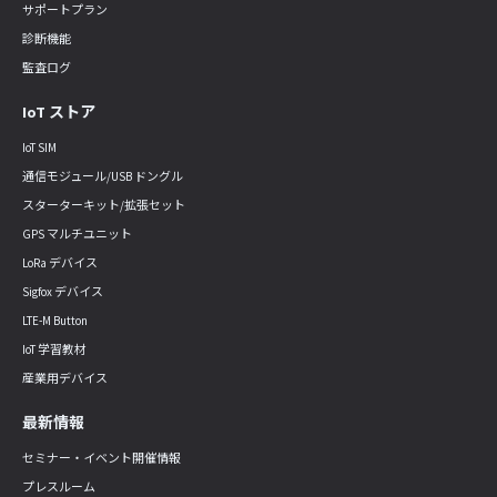
サポートプラン
診断機能
監査ログ
IoT ストア
IoT SIM
通信モジュール/USB ドングル
スターターキット/拡張セット
GPS マルチユニット
LoRa デバイス
Sigfox デバイス
LTE-M Button
IoT 学習教材
産業用デバイス
最新情報
セミナー・イベント開催情報
プレスルーム