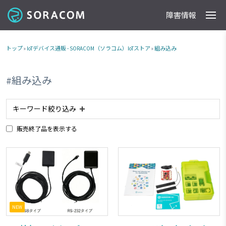
障害情報
製品
事例
料金
ドキュメント
導入支援
IoTストア
最新情報
トップ
»
IoTデバイス通販 - SORACOM（ソラコム）IoTストア
»
組み込み
#組み込み
キーワード絞り込み
販売終了品を表示する
#アナログ入力
#planX2
#planX3
#plan-K2
#防水
#防塵
#plan-K
#LPWA
#planP1
#委託販売商品
#NTTドコモ網 対応商品
#気圧センサー
#ソフトバンク網 対応商品
#plan01s
#IoTレシピ
#RS232C
#GPIO
#加速度センサー
#LTE-M
NEW
#スターターキット商品
#plan-KM1
#磁気センサー
#超音波センサー
#LTE
#ボタン
#planX1