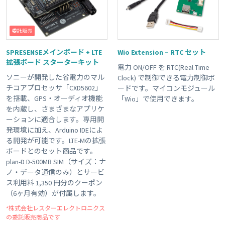
委託販売
SPRESENSEメインボード + LTE
Wio Extension – RTC セット
拡張ボード スターターキット
電力 ON/OFF を RTC(Real Time
ソニーが開発した省電力のマル
Clock) で制御できる電力制御ボ
チコアプロセッサ「CXD5602」
ードです。マイコンモジュール
を搭載、GPS・オーディオ機能
「Wio」で使用できます。
を内蔵し、さまざまなアプリケ
ーションに適合します。専用開
発環境に加え、Arduino IDEによ
る開発が可能です。LTE-Mの拡張
ボードとのセット商品です。
plan-D D-500MB SIM（サイズ：ナ
ノ・データ通信のみ）とサービ
ス利用料 1,350 円分のクーポン
（6ヶ月有効）が付属します。
*株式会社レスターエレクトロニクス
の委託販売商品です