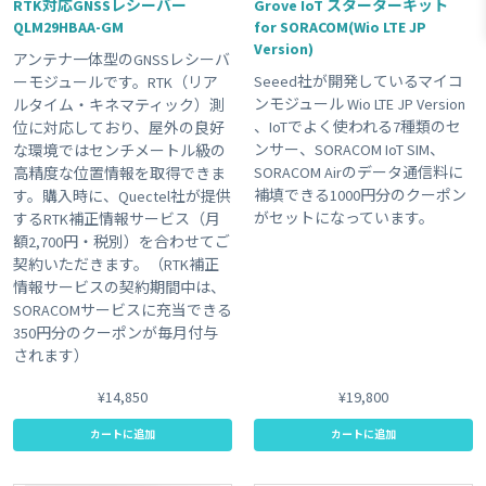
RTK対応GNSSレシーバー
Grove IoT スターターキット
QLM29HBAA-GM
for SORACOM(Wio LTE JP
#販売終了品
#屋外利用
#plan-DU
#温度センサー
Version)
アンテナ一体型のGNSSレシーバ
#ブザー
#組み込み
#USB電源
#KDDI網 対応商品
Seeed社が開発しているマイコ
ーモジュールです。RTK（リア
#plan-D
#海外キャリア網 対応商品
#plan01s-LDV
#3G
ンモジュール Wio LTE JP Version
ルタイム・キネマティック）測
、IoTでよく使われる7種類のセ
位に対応しており、屋外の良好
#レビュー
#sigfox
#GPS
Clear All
ンサー、SORACOM IoT SIM、
な環境ではセンチメートル級の
SORACOM Airのデータ通信料に
高精度な位置情報を取得できま
補填できる1000円分のクーポン
す。購入時に、Quectel社が提供
がセットになっています。
するRTK補正情報サービス（月
額2,700円・税別）を合わせてご
契約いただきます。（RTK補正
情報サービスの契約期間中は、
SORACOMサービスに充当できる
350円分のクーポンが毎月付与
されます）
¥14,850
¥19,800
カートに追加
カートに追加