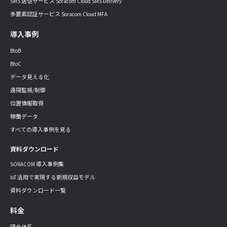
SMS 送信サービス Soracom Cloud SMS Delivery
多要素認証サービス Soracom Cloud MFA
導入事例
BtoB
BtoC
データ見える化
遠隔監視/制御
位置情報取得
稼働データ
すべての導入事例を見る
資料ダウンロード
SORACOM 導入事例集
IoT 活用で実現する新規収益モデル
資料ダウンロード一覧
料金
課金体系